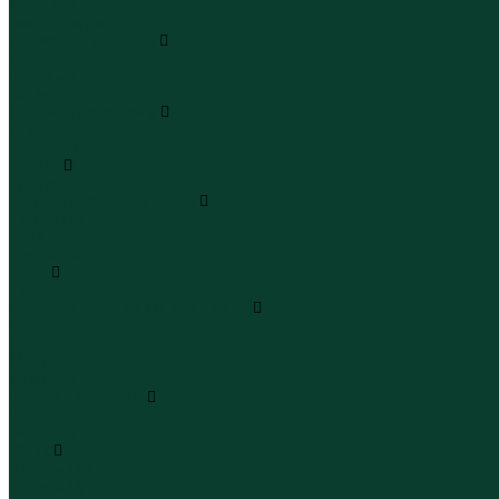
Леггинсы
Велосипедки
Пиджаки и костюмы
Пиджаки
Костюмы
Жакеты
Платья и сарафаны
Платья
Сарафаны
Туники
Туники
Толстовки худи свитшоты
Толстовки
Худи
Свитшоты
Топы
Топы
Футболки поло майки лонгсливы
Футболки
Поло
Майки
Лонгсливы
Шорты и бермуды
Шорты
Бермуды
Юбки
Юбки мини
Юбки миди