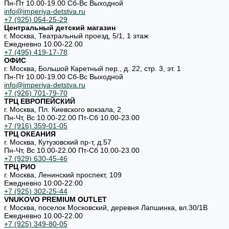
Пн-Пт 10.00-19.00 Cб-Вс Выходной
info@imperiya-detstva.ru
+7 (925) 054-25-29
Центральный детский магазин
г. Москва, Театральный проезд, 5/1, 1 этаж
Ежедневно 10.00-22.00
+7 (495) 419-17-78
ОФИС
г. Москва, Большой Каретный пер., д. 22, стр. 3, эт. 1
Пн-Пт 10.00-19.00 Cб-Вс Выходной
info@imperiya-detstva.ru
+7 (926) 701-79-70
ТРЦ ЕВРОПЕЙСКИЙ
г. Москва, Пл. Киевского вокзала, 2
Пн-Чт, Вс 10.00-22.00 Пт-Сб 10.00-23.00
+7 (916) 359-01-05
ТРЦ ОКЕАНИЯ
г. Москва, Кутузовский пр-т, д.57
Пн-Чт, Вс 10.00-22.00 Пт-Сб 10.00-23.00
+7 (929) 630-45-46
ТРЦ РИО
г. Москва, Ленинский проспект, 109
Ежедневно 10:00-22:00
+7 (925) 302-25-44
VNUKOVO PREMIUM OUTLET
г. Москва, поселок Московский, деревня Лапшинка, вл.30/1В
Ежедневно 10.00-22.00
+7 (925) 349-80-05