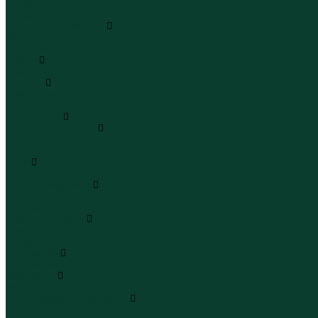
Сандалии
Сандалии
Сапоги и полусапоги
Сапоги
Полусапоги
Туфли
Туфли
Сланцы
Шлепанцы
Сланцы
Аксессуары
Галстуки и бабочки
Галстуки
Бабочки
Очки
Очки
Ремни и подтяжки
Ремни
Подтяжки
Сумки и рюкзаки
Сумки
Рюкзаки
Украшения
Украшения
Чемоданы
Чемоданы
Шапки шарфы и перчатки
Шапки