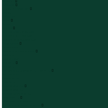
Каталог
Одежда
Блузы и рубашки
Блузы
Рубашки
Боди
Боди
Брюки
Брюки классические
Брюки спортивные
Брюки повседневные
Водолазки
Водолазки
Джинсы и джинсовки
Джинсы
Джинсовки
Жилеты
Жилеты
Кардиганы джемперы свитеры
Кардиганы
Джемперы
Свитеры
Комбинезоны
Комбинезоны
Полукомбинезоны
Комплекты
Комплекты одежды
Леггинсы и велосипедки