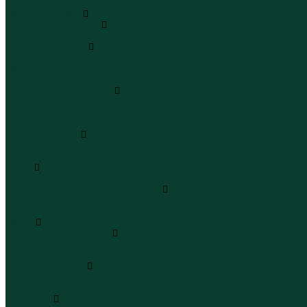
Юбки макси
Верхняя одежда
Жилеты утепленные
Жилеты утепленные
Куртки и ветровки
Куртки
Ветровки
Бомберы
Зимние куртки и пальто
Зимние куртки
Зимние пальто
Зимние парки
Пальто и плащи
Плащи
Пальто
Шубы
Шубы
Полукомбинезоны и комбинезоны
Комбинезоны утепленные
Полукомбинезоны утепленные
Обувь
Ботинки и полуботинки
Ботинки
Полуботинки
Кроссовки и кеды
Кроссовки
Кеды
Сандалии