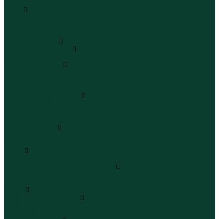
Бермуды
Юбки
Юбки мини
Юбки миди
Юбки макси
Верхняя одежда
Жилеты утепленные
Жилеты утепленные
Куртки и ветровки
Куртки
Ветровки
Бомберы
Зимние куртки и пальто
Зимние куртки
Зимние пальто
Зимние парки
Пальто и плащи
Плащи
Пальто
Шубы
Шубы
Полукомбинезоны и комбинезоны
Комбинезоны утепленные
Полукомбинезоны утепленные
Обувь
Ботинки и полуботинки
Ботинки
Полуботинки