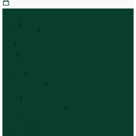
0
...
Каталог
Одежда
Блузы и рубашки
Блузы
Рубашки
Боди
Боди
Брюки
Брюки классические
Брюки спортивные
Брюки повседневные
Водолазки
Водолазки
Джинсы и джинсовки
Джинсы
Джинсовки
Жилеты
Жилеты
Кардиганы джемперы свитеры
Кардиганы
Джемперы
Свитеры
Комбинезоны
Комбинезоны