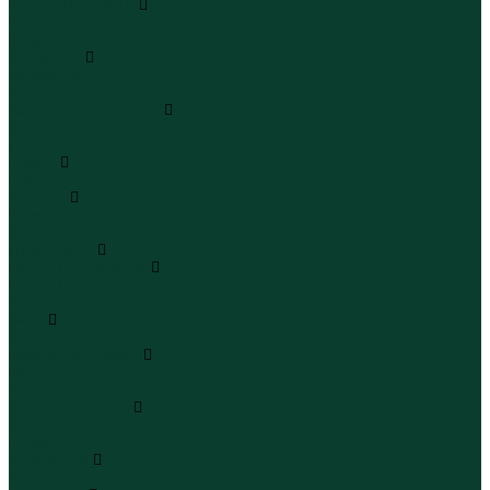
Кроссовки и кеды
Кроссовки
Кеды
Сандалии
Сандалии
Сандалии
Сапоги и полусапоги
Сапоги
Полусапоги
Туфли
Туфли
Сланцы
Шлепанцы
Сланцы
Аксессуары
Галстуки и бабочки
Галстуки
Бабочки
Очки
Очки
Ремни и подтяжки
Ремни
Подтяжки
Сумки и рюкзаки
Сумки
Рюкзаки
Украшения
Украшения