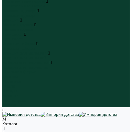
Плавательные шорты
Плавательные шорты
Пляжная одежда
Пляжная одежда
Игрушки
Мягкие игрушки
Мягкие игрушки
Транспорт
Транспорт
Игровые наборы
Игровые наборы
Игрушки для малышей
Игрушки для малышей
Наборы для творчества
Наборы для творчества
Школьная форма
Девочки
Мальчики
Школа
Бренды
Новинки
Распродажа
Магазины
Каталог