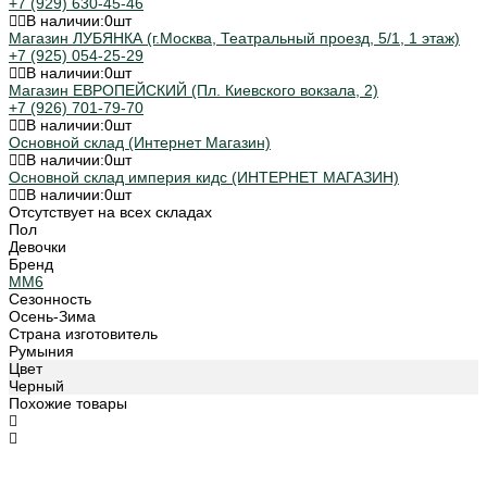
+7 (929) 630-45-46
В наличии:
0
шт
Магазин ЛУБЯНКА (г.Москва, Театральный проезд, 5/1, 1 этаж)
+7 (925) 054-25-29
В наличии:
0
шт
Магазин ЕВРОПЕЙСКИЙ (Пл. Киевского вокзала, 2)
+7 (926) 701-79-70
В наличии:
0
шт
Основной склад (Интернет Магазин)
В наличии:
0
шт
Основной склад империя кидс (ИНТЕРНЕТ МАГАЗИН)
В наличии:
0
шт
Отсутствует на всех складах
Пол
Девочки
Бренд
MM6
Сезонность
Осень-Зима
Страна изготовитель
Румыния
Цвет
Черный
Похожие товары