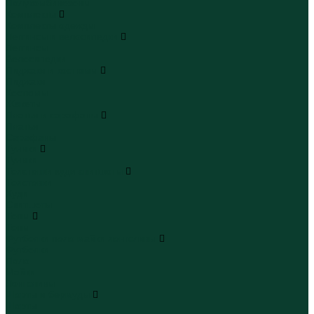
Полукомбинезоны
Комплекты
Комплекты одежды
Леггинсы и велосипедки
Леггинсы
Велосипедки
Пиджаки и костюмы
Пиджаки
Костюмы
Жакеты
Платья и сарафаны
Платья
Сарафаны
Туники
Туники
Толстовки худи свитшоты
Толстовки
Худи
Свитшоты
Топы
Топы
Футболки поло майки лонгсливы
Футболки
Поло
Майки
Лонгсливы
Шорты и бермуды
Шорты