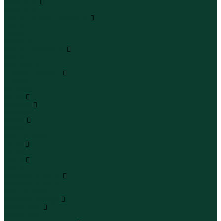
Чемоданы
Чемоданы
Шапки шарфы и перчатки
Шапки
Шарфы
Перчатки
Кепки и бейсболки
Кепки
Бейсболки
Шляпы и панамы
Шляпы
Панамы
Белье
Пижамы
Пижамы
Майки
Майки
Бюстгальтеры
Носки
Носки
Трусы
Трусы
Комплекты белья
Комплекты белья
Бюстгальтеры
Пляжная одежда
Купальники
Купальники