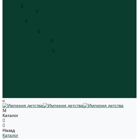
Пляжная одежда
Игрушки
Мягкие игрушки
Мягкие игрушки
Транспорт
Транспорт
Игровые наборы
Игровые наборы
Игрушки для малышей
Игрушки для малышей
Наборы для творчества
Наборы для творчества
Школьная форма
Девочки
Мальчики
Школа
Бренды
Новинки
Распродажа
Магазины
Каталог
Назад
Каталог