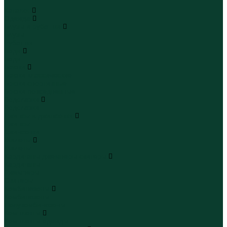
...
Каталог
Одежда
Блузы и рубашки
Блузы
Рубашки
Боди
Боди
Брюки
Брюки классические
Брюки спортивные
Брюки повседневные
Водолазки
Водолазки
Джинсы и джинсовки
Джинсы
Джинсовки
Жилеты
Жилеты
Кардиганы джемперы свитеры
Кардиганы
Джемперы
Свитеры
Комбинезоны
Комбинезоны
Полукомбинезоны
Комплекты
Комплекты одежды