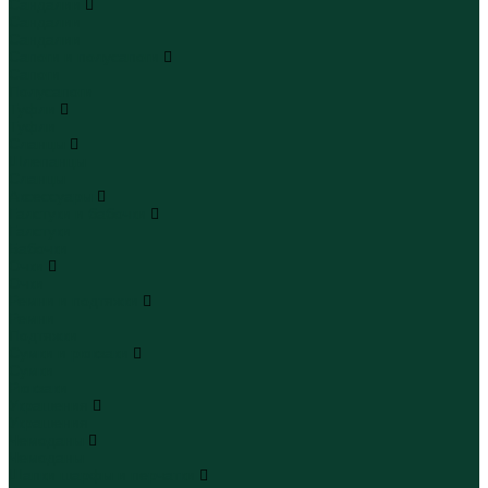
Сандалии
Сандалии
Сандалии
Сапоги и полусапоги
Сапоги
Полусапоги
Туфли
Туфли
Сланцы
Шлепанцы
Сланцы
Аксессуары
Галстуки и бабочки
Галстуки
Бабочки
Очки
Очки
Ремни и подтяжки
Ремни
Подтяжки
Сумки и рюкзаки
Сумки
Рюкзаки
Украшения
Украшения
Чемоданы
Чемоданы
Шапки шарфы и перчатки