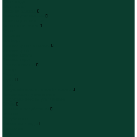
Юбки миди
Юбки макси
Верхняя одежда
Жилеты утепленные
Жилеты утепленные
Куртки и ветровки
Куртки
Ветровки
Бомберы
Зимние куртки и пальто
Зимние куртки
Зимние пальто
Зимние парки
Пальто и плащи
Плащи
Пальто
Шубы
Шубы
Полукомбинезоны и комбинезоны
Комбинезоны утепленные
Полукомбинезоны утепленные
Обувь
Ботинки и полуботинки
Ботинки
Полуботинки
Кроссовки и кеды
Кроссовки
Кеды