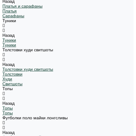
Назад
Платья и сарафаны
Платья
Сарафаны
Туники
Назад
Туники
Туники
Толстовки худи свитшоты
Назад
Толстовки худи свитшоты
Толстовки
Худи
Свитшоты
Топы
Назад
Топы
Топы
Футболки поло майки лонгсливы
Назад