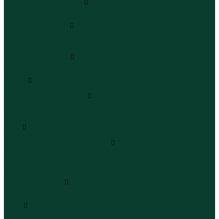
Леггинсы и велосипедки
Леггинсы
Велосипедки
Пиджаки и костюмы
Пиджаки
Костюмы
Жакеты
Платья и сарафаны
Платья
Сарафаны
Туники
Туники
Толстовки худи свитшоты
Толстовки
Худи
Свитшоты
Топы
Топы
Футболки поло майки лонгсливы
Футболки
Поло
Майки
Лонгсливы
Шорты и бермуды
Шорты
Бермуды
Юбки
Юбки мини