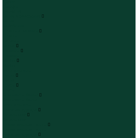
Шапки
Шарфы
Перчатки
Кепки и бейсболки
Кепки
Бейсболки
Шляпы и панамы
Шляпы
Панамы
Белье
Пижамы
Пижамы
Майки
Майки
Бюстгальтеры
Носки
Носки
Трусы
Трусы
Комплекты белья
Комплекты белья
Бюстгальтеры
Пляжная одежда
Купальники
Купальники
Плавательные шорты
Плавательные шорты
Пляжная одежда