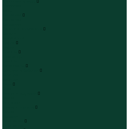
Кроссовки и кеды
Кроссовки
Кеды
Сандалии
Сандалии
Сандалии
Сапоги и полусапоги
Сапоги
Полусапоги
Туфли
Туфли
Сланцы
Шлепанцы
Сланцы
Аксессуары
Галстуки и бабочки
Галстуки
Бабочки
Очки
Очки
Ремни и подтяжки
Ремни
Подтяжки
Сумки и рюкзаки
Сумки
Рюкзаки
Украшения
Украшения