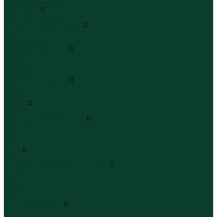
Полукомбинезоны
Комплекты
Комплекты одежды
Леггинсы и велосипедки
Леггинсы
Велосипедки
Пиджаки и костюмы
Пиджаки
Костюмы
Жакеты
Платья и сарафаны
Платья
Сарафаны
Туники
Туники
Толстовки худи свитшоты
Толстовки
Худи
Свитшоты
Топы
Топы
Футболки поло майки лонгсливы
Футболки
Поло
Майки
Лонгсливы
Шорты и бермуды
Шорты