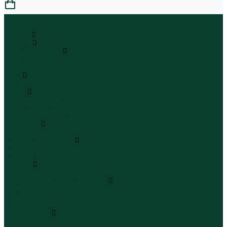
0
...
Каталог
Одежда
Блузы и рубашки
Блузы
Рубашки
Боди
Боди
Брюки
Брюки классические
Брюки спортивные
Брюки повседневные
Водолазки
Водолазки
Джинсы и джинсовки
Джинсы
Джинсовки
Жилеты
Жилеты
Кардиганы джемперы свитеры
Кардиганы
Джемперы
Свитеры
Комбинезоны
Комбинезоны