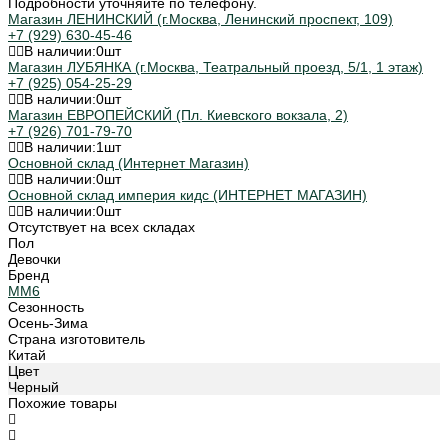
Подробности уточняйте по телефону.
Магазин ЛЕНИНСКИЙ (г.Москва, Ленинский проспект, 109)
+7 (929) 630-45-46
В наличии:
0
шт
Магазин ЛУБЯНКА (г.Москва, Театральный проезд, 5/1, 1 этаж)
+7 (925) 054-25-29
В наличии:
0
шт
Магазин ЕВРОПЕЙСКИЙ (Пл. Киевского вокзала, 2)
+7 (926) 701-79-70
В наличии:
1
шт
Основной склад (Интернет Магазин)
В наличии:
0
шт
Основной склад империя кидс (ИНТЕРНЕТ МАГАЗИН)
В наличии:
0
шт
Отсутствует на всех складах
Пол
Девочки
Бренд
MM6
Сезонность
Осень-Зима
Страна изготовитель
Китай
Цвет
Черный
Похожие товары