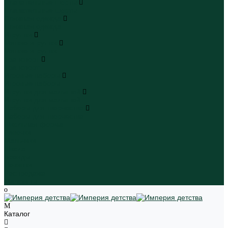
Плавательные шорты
Плавательные шорты
Пляжная одежда
Пляжная одежда
Игрушки
Мягкие игрушки
Мягкие игрушки
Транспорт
Транспорт
Игровые наборы
Игровые наборы
Игрушки для малышей
Игрушки для малышей
Наборы для творчества
Наборы для творчества
Школьная форма
Девочки
Мальчики
Школа
Бренды
Новинки
Распродажа
Магазины
Каталог