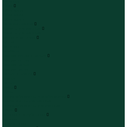
Бермуды
Юбки
Юбки мини
Юбки миди
Юбки макси
Верхняя одежда
Жилеты утепленные
Жилеты утепленные
Куртки и ветровки
Куртки
Ветровки
Бомберы
Зимние куртки и пальто
Зимние куртки
Зимние пальто
Зимние парки
Пальто и плащи
Плащи
Пальто
Шубы
Шубы
Полукомбинезоны и комбинезоны
Комбинезоны утепленные
Полукомбинезоны утепленные
Обувь
Ботинки и полуботинки
Ботинки
Полуботинки