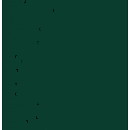
Чемоданы
Чемоданы
Шапки шарфы и перчатки
Шапки
Шарфы
Перчатки
Кепки и бейсболки
Кепки
Бейсболки
Шляпы и панамы
Шляпы
Панамы
Белье
Пижамы
Пижамы
Майки
Майки
Бюстгальтеры
Носки
Носки
Трусы
Трусы
Комплекты белья
Комплекты белья
Бюстгальтеры
Пляжная одежда
Купальники
Купальники