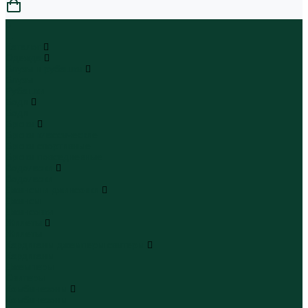
0
...
Каталог
Одежда
Блузы и рубашки
Блузы
Рубашки
Боди
Боди
Брюки
Брюки классические
Брюки спортивные
Брюки повседневные
Водолазки
Водолазки
Джинсы и джинсовки
Джинсы
Джинсовки
Жилеты
Жилеты
Кардиганы джемперы свитеры
Кардиганы
Джемперы
Свитеры
Комбинезоны
Комбинезоны