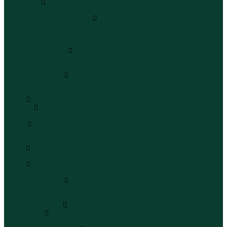
Чемоданы
Чемоданы
Шапки шарфы и перчатки
Шапки
Шарфы
Перчатки
Кепки и бейсболки
Кепки
Бейсболки
Шляпы и панамы
Шляпы
Панамы
Белье
Пижамы
Пижамы
Майки
Майки
Бюстгальтеры
Носки
Носки
Трусы
Трусы
Комплекты белья
Комплекты белья
Бюстгальтеры
Пляжная одежда
Купальники
Купальники