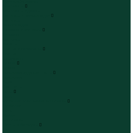
Полукомбинезоны
Комплекты
Комплекты одежды
Леггинсы и велосипедки
Леггинсы
Велосипедки
Пиджаки и костюмы
Пиджаки
Костюмы
Жакеты
Платья и сарафаны
Платья
Сарафаны
Туники
Туники
Толстовки худи свитшоты
Толстовки
Худи
Свитшоты
Топы
Топы
Футболки поло майки лонгсливы
Футболки
Поло
Майки
Лонгсливы
Шорты и бермуды
Шорты