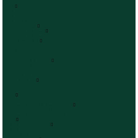
Бермуды
Юбки
Юбки мини
Юбки миди
Юбки макси
Верхняя одежда
Жилеты утепленные
Жилеты утепленные
Куртки и ветровки
Куртки
Ветровки
Бомберы
Зимние куртки и пальто
Зимние куртки
Зимние пальто
Зимние парки
Пальто и плащи
Плащи
Пальто
Шубы
Шубы
Полукомбинезоны и комбинезоны
Комбинезоны утепленные
Полукомбинезоны утепленные
Обувь
Ботинки и полуботинки
Ботинки
Полуботинки