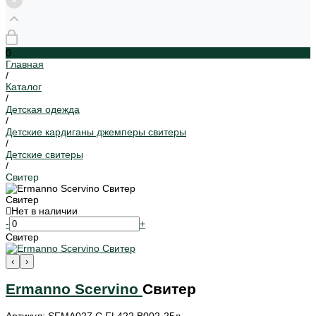
0
Главная
/
Каталог
/
Детская одежда
/
Детские кардиганы джемперы свитеры
/
Детские свитеры
/
Свитер
Свитер
Нет в наличии
-
+
Свитер
‹
›
Ermanno Scervino
Свитер
Артикул: SFMA027.C.FL422.B002-25л