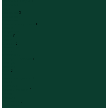
Кроссовки и кеды
Кроссовки
Кеды
Сандалии
Сандалии
Сандалии
Сапоги и полусапоги
Сапоги
Полусапоги
Туфли
Туфли
Сланцы
Шлепанцы
Сланцы
Аксессуары
Галстуки и бабочки
Галстуки
Бабочки
Очки
Очки
Ремни и подтяжки
Ремни
Подтяжки
Сумки и рюкзаки
Сумки
Рюкзаки
Украшения
Украшения