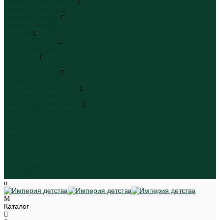
Плавательные шорты
Плавательные шорты
Пляжная одежда
Пляжная одежда
Игрушки
Мягкие игрушки
Мягкие игрушки
Транспорт
Транспорт
Игровые наборы
Игровые наборы
Игрушки для малышей
Игрушки для малышей
Наборы для творчества
Наборы для творчества
Школьная форма
Девочки
Мальчики
Школа
Бренды
Новинки
Распродажа
Магазины
Каталог