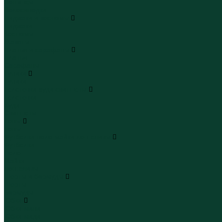
Леггинсы
Велосипедки
Пиджаки и костюмы
Пиджаки
Костюмы
Жакеты
Платья и сарафаны
Платья
Сарафаны
Туники
Туники
Толстовки худи свитшоты
Толстовки
Худи
Свитшоты
Топы
Топы
Футболки поло майки лонгсливы
Футболки
Поло
Майки
Лонгсливы
Шорты и бермуды
Шорты
Бермуды
Юбки
Юбки мини
Юбки миди