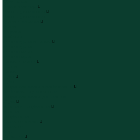
Юбки макси
Верхняя одежда
Жилеты утепленные
Жилеты утепленные
Куртки и ветровки
Куртки
Ветровки
Бомберы
Зимние куртки и пальто
Зимние куртки
Зимние пальто
Зимние парки
Пальто и плащи
Плащи
Пальто
Шубы
Шубы
Полукомбинезоны и комбинезоны
Комбинезоны утепленные
Полукомбинезоны утепленные
Обувь
Ботинки и полуботинки
Ботинки
Полуботинки
Кроссовки и кеды
Кроссовки
Кеды
Сандалии