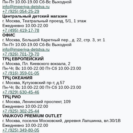
Пн-Пт 10.00-19.00 Cб-Вс Выходной
info@imperiya-detstva.ru
+7 (925) 054-25-29
Центральный детский магазин
г. Москва, Театральный проезд, 5/1, 1 этаж
Ежедневно 10.00-22.00
+7 (495) 419-17-78
ОФИС
г. Москва, Большой Каретный пер., д. 22, стр. 3, эт. 1
Пн-Пт 10.00-19.00 Cб-Вс Выходной
info@imperiya-detstva.ru
+7 (926) 701-79-70
ТРЦ ЕВРОПЕЙСКИЙ
г. Москва, Пл. Киевского вокзала, 2
Пн-Чт, Вс 10.00-22.00 Пт-Сб 10.00-23.00
+7 (916) 359-01-05
ТРЦ ОКЕАНИЯ
г. Москва, Кутузовский пр-т, д.57
Пн-Чт, Вс 10.00-22.00 Пт-Сб 10.00-23.00
+7 (929) 630-45-46
ТРЦ РИО
г. Москва, Ленинский проспект, 109
Ежедневно 10:00-22:00
+7 (925) 302-25-44
VNUKOVO PREMIUM OUTLET
г. Москва, поселок Московский, деревня Лапшинка, вл.30/1В
Ежедневно 10.00-22.00
+7 (925) 349-80-05