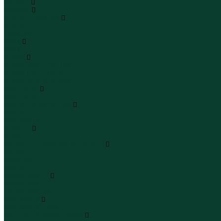
Каталог
Одежда
Блузы и рубашки
Блузы
Рубашки
Боди
Боди
Брюки
Брюки классические
Брюки спортивные
Брюки повседневные
Водолазки
Водолазки
Джинсы и джинсовки
Джинсы
Джинсовки
Жилеты
Жилеты
Кардиганы джемперы свитеры
Кардиганы
Джемперы
Свитеры
Комбинезоны
Комбинезоны
Полукомбинезоны
Комплекты
Комплекты одежды
Леггинсы и велосипедки