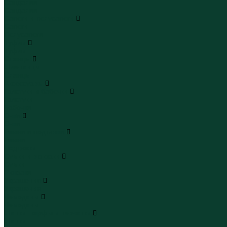
Сандалии
Сандалии
Сапоги и полусапоги
Сапоги
Полусапоги
Туфли
Туфли
Сланцы
Шлепанцы
Сланцы
Аксессуары
Галстуки и бабочки
Галстуки
Бабочки
Очки
Очки
Ремни и подтяжки
Ремни
Подтяжки
Сумки и рюкзаки
Сумки
Рюкзаки
Украшения
Украшения
Чемоданы
Чемоданы
Шапки шарфы и перчатки
Шапки