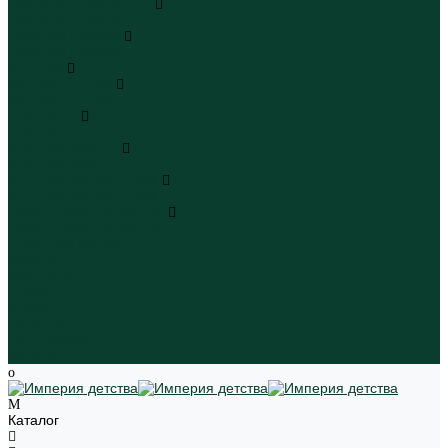
Плавательные шорты
Плавательные шорты
Пляжная одежда
Пляжная одежда
Игрушки
Мягкие игрушки
Мягкие игрушки
Транспорт
Транспорт
Игровые наборы
Игровые наборы
Игрушки для малышей
Игрушки для малышей
Наборы для творчества
Наборы для творчества
Школьная форма
Девочки
Мальчики
Школа
Бренды
Новинки
Распродажа
Магазины
Каталог