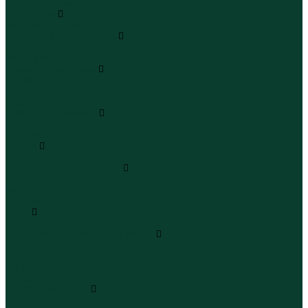
Полукомбинезоны
Комплекты
Комплекты одежды
Леггинсы и велосипедки
Леггинсы
Велосипедки
Пиджаки и костюмы
Пиджаки
Костюмы
Жакеты
Платья и сарафаны
Платья
Сарафаны
Туники
Туники
Толстовки худи свитшоты
Толстовки
Худи
Свитшоты
Топы
Топы
Футболки поло майки лонгсливы
Футболки
Поло
Майки
Лонгсливы
Шорты и бермуды
Шорты