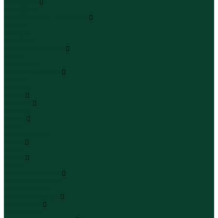
Чемоданы
Чемоданы
Шапки шарфы и перчатки
Шапки
Шарфы
Перчатки
Кепки и бейсболки
Кепки
Бейсболки
Шляпы и панамы
Шляпы
Панамы
Белье
Пижамы
Пижамы
Майки
Майки
Бюстгальтеры
Носки
Носки
Трусы
Трусы
Комплекты белья
Комплекты белья
Бюстгальтеры
Пляжная одежда
Купальники
Купальники