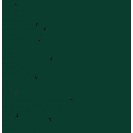
Бермуды
Юбки
Юбки мини
Юбки миди
Юбки макси
Верхняя одежда
Жилеты утепленные
Жилеты утепленные
Куртки и ветровки
Куртки
Ветровки
Бомберы
Зимние куртки и пальто
Зимние куртки
Зимние пальто
Зимние парки
Пальто и плащи
Плащи
Пальто
Шубы
Шубы
Полукомбинезоны и комбинезоны
Комбинезоны утепленные
Полукомбинезоны утепленные
Обувь
Ботинки и полуботинки
Ботинки
Полуботинки