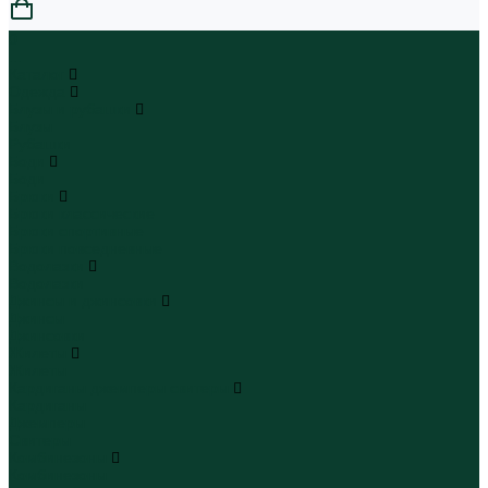
0
...
Каталог
Одежда
Блузы и рубашки
Блузы
Рубашки
Боди
Боди
Брюки
Брюки классические
Брюки спортивные
Брюки повседневные
Водолазки
Водолазки
Джинсы и джинсовки
Джинсы
Джинсовки
Жилеты
Жилеты
Кардиганы джемперы свитеры
Кардиганы
Джемперы
Свитеры
Комбинезоны
Комбинезоны