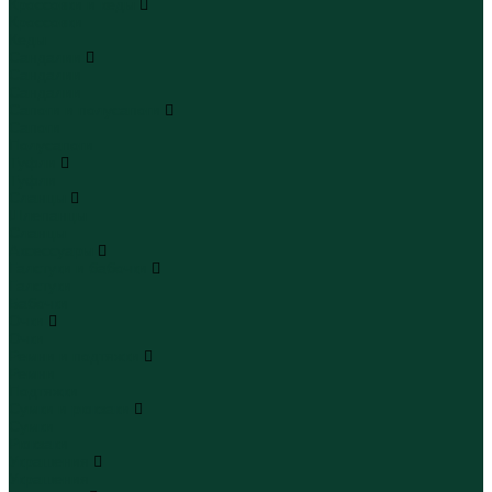
Кроссовки и кеды
Кроссовки
Кеды
Сандалии
Сандалии
Сандалии
Сапоги и полусапоги
Сапоги
Полусапоги
Туфли
Туфли
Сланцы
Шлепанцы
Сланцы
Аксессуары
Галстуки и бабочки
Галстуки
Бабочки
Очки
Очки
Ремни и подтяжки
Ремни
Подтяжки
Сумки и рюкзаки
Сумки
Рюкзаки
Украшения
Украшения