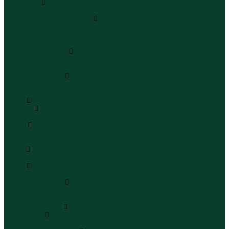
Чемоданы
Чемоданы
Шапки шарфы и перчатки
Шапки
Шарфы
Перчатки
Кепки и бейсболки
Кепки
Бейсболки
Шляпы и панамы
Шляпы
Панамы
Белье
Пижамы
Пижамы
Майки
Майки
Бюстгальтеры
Носки
Носки
Трусы
Трусы
Комплекты белья
Комплекты белья
Бюстгальтеры
Пляжная одежда
Купальники
Купальники