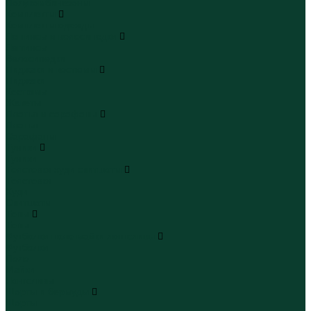
Полукомбинезоны
Комплекты
Комплекты одежды
Леггинсы и велосипедки
Леггинсы
Велосипедки
Пиджаки и костюмы
Пиджаки
Костюмы
Жакеты
Платья и сарафаны
Платья
Сарафаны
Туники
Туники
Толстовки худи свитшоты
Толстовки
Худи
Свитшоты
Топы
Топы
Футболки поло майки лонгсливы
Футболки
Поло
Майки
Лонгсливы
Шорты и бермуды
Шорты