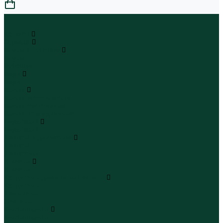
0
...
Каталог
Одежда
Блузы и рубашки
Блузы
Рубашки
Боди
Боди
Брюки
Брюки классические
Брюки спортивные
Брюки повседневные
Водолазки
Водолазки
Джинсы и джинсовки
Джинсы
Джинсовки
Жилеты
Жилеты
Кардиганы джемперы свитеры
Кардиганы
Джемперы
Свитеры
Комбинезоны
Комбинезоны