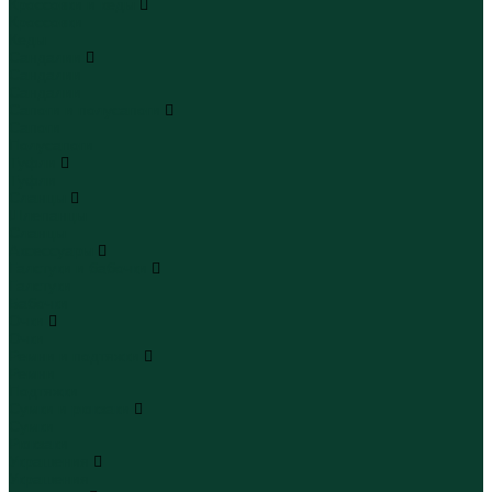
Кроссовки и кеды
Кроссовки
Кеды
Сандалии
Сандалии
Сандалии
Сапоги и полусапоги
Сапоги
Полусапоги
Туфли
Туфли
Сланцы
Шлепанцы
Сланцы
Аксессуары
Галстуки и бабочки
Галстуки
Бабочки
Очки
Очки
Ремни и подтяжки
Ремни
Подтяжки
Сумки и рюкзаки
Сумки
Рюкзаки
Украшения
Украшения