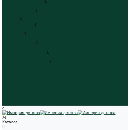
Плавательные шорты
Плавательные шорты
Пляжная одежда
Пляжная одежда
Игрушки
Мягкие игрушки
Мягкие игрушки
Транспорт
Транспорт
Игровые наборы
Игровые наборы
Игрушки для малышей
Игрушки для малышей
Наборы для творчества
Наборы для творчества
Школьная форма
Девочки
Мальчики
Школа
Бренды
Новинки
Распродажа
Магазины
Каталог