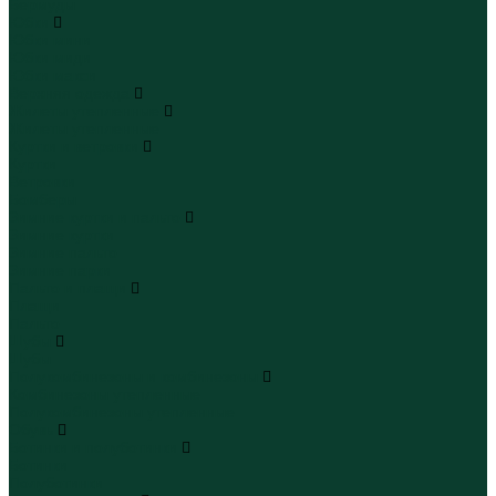
Бермуды
Юбки
Юбки мини
Юбки миди
Юбки макси
Верхняя одежда
Жилеты утепленные
Жилеты утепленные
Куртки и ветровки
Куртки
Ветровки
Бомберы
Зимние куртки и пальто
Зимние куртки
Зимние пальто
Зимние парки
Пальто и плащи
Плащи
Пальто
Шубы
Шубы
Полукомбинезоны и комбинезоны
Комбинезоны утепленные
Полукомбинезоны утепленные
Обувь
Ботинки и полуботинки
Ботинки
Полуботинки