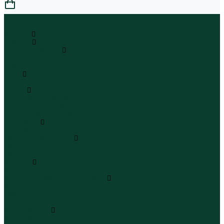
0
...
Каталог
Одежда
Блузы и рубашки
Блузы
Рубашки
Боди
Боди
Брюки
Брюки классические
Брюки спортивные
Брюки повседневные
Водолазки
Водолазки
Джинсы и джинсовки
Джинсы
Джинсовки
Жилеты
Жилеты
Кардиганы джемперы свитеры
Кардиганы
Джемперы
Свитеры
Комбинезоны
Комбинезоны