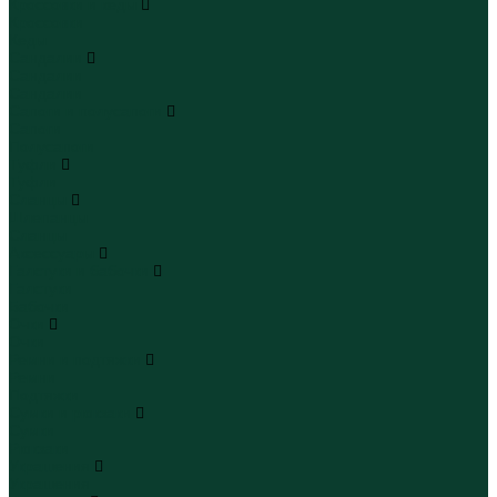
Кроссовки и кеды
Кроссовки
Кеды
Сандалии
Сандалии
Сандалии
Сапоги и полусапоги
Сапоги
Полусапоги
Туфли
Туфли
Сланцы
Шлепанцы
Сланцы
Аксессуары
Галстуки и бабочки
Галстуки
Бабочки
Очки
Очки
Ремни и подтяжки
Ремни
Подтяжки
Сумки и рюкзаки
Сумки
Рюкзаки
Украшения
Украшения