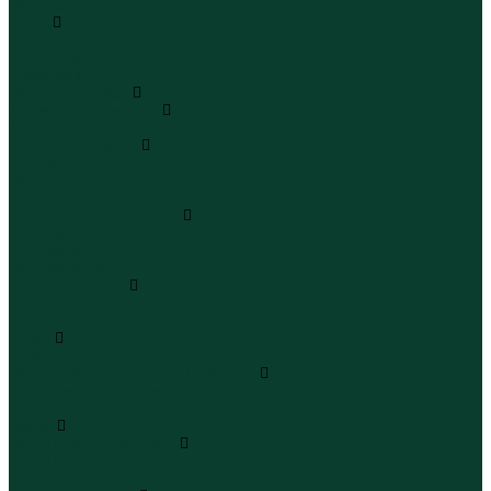
Бермуды
Юбки
Юбки мини
Юбки миди
Юбки макси
Верхняя одежда
Жилеты утепленные
Жилеты утепленные
Куртки и ветровки
Куртки
Ветровки
Бомберы
Зимние куртки и пальто
Зимние куртки
Зимние пальто
Зимние парки
Пальто и плащи
Плащи
Пальто
Шубы
Шубы
Полукомбинезоны и комбинезоны
Комбинезоны утепленные
Полукомбинезоны утепленные
Обувь
Ботинки и полуботинки
Ботинки
Полуботинки