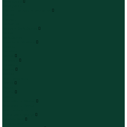
Чемоданы
Чемоданы
Шапки шарфы и перчатки
Шапки
Шарфы
Перчатки
Кепки и бейсболки
Кепки
Бейсболки
Шляпы и панамы
Шляпы
Панамы
Белье
Пижамы
Пижамы
Майки
Майки
Бюстгальтеры
Носки
Носки
Трусы
Трусы
Комплекты белья
Комплекты белья
Бюстгальтеры
Пляжная одежда
Купальники
Купальники