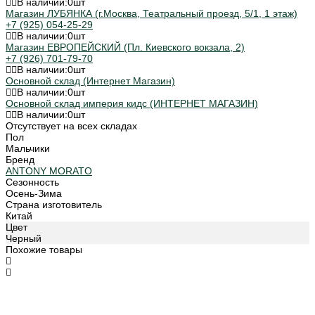
В наличии:
0
шт
Магазин ЛУБЯНКА (г.Москва, Театральный проезд, 5/1, 1 этаж)
+7 (925) 054-25-29
В наличии:
0
шт
Магазин ЕВРОПЕЙСКИЙ (Пл. Киевского вокзала, 2)
+7 (926) 701-79-70
В наличии:
0
шт
Основной склад (Интернет Магазин)
В наличии:
0
шт
Основной склад империя кидс (ИНТЕРНЕТ МАГАЗИН)
В наличии:
0
шт
Отсутствует на всех складах
Пол
Мальчики
Бренд
ANTONY MORATO
Сезонность
Осень-Зима
Страна изготовитель
Китай
Цвет
Черный
Похожие товары