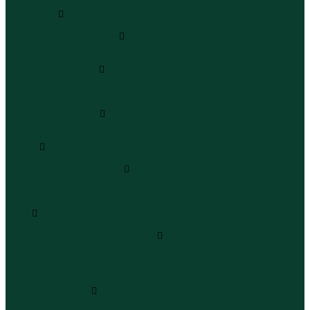
Полукомбинезоны
Комплекты
Комплекты одежды
Леггинсы и велосипедки
Леггинсы
Велосипедки
Пиджаки и костюмы
Пиджаки
Костюмы
Жакеты
Платья и сарафаны
Платья
Сарафаны
Туники
Туники
Толстовки худи свитшоты
Толстовки
Худи
Свитшоты
Топы
Топы
Футболки поло майки лонгсливы
Футболки
Поло
Майки
Лонгсливы
Шорты и бермуды
Шорты