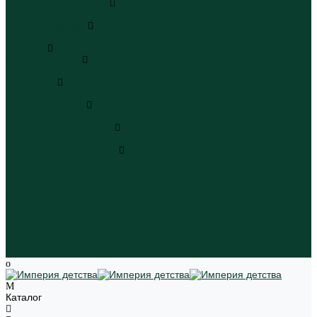
Плавательные шорты
Плавательные шорты
Пляжная одежда
Пляжная одежда
Игрушки
Мягкие игрушки
Мягкие игрушки
Транспорт
Транспорт
Игровые наборы
Игровые наборы
Игрушки для малышей
Игрушки для малышей
Наборы для творчества
Наборы для творчества
Школьная форма
Девочки
Мальчики
Школа
Бренды
Новинки
Распродажа
Магазины
Каталог