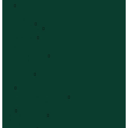
Бермуды
Юбки
Юбки мини
Юбки миди
Юбки макси
Верхняя одежда
Жилеты утепленные
Жилеты утепленные
Куртки и ветровки
Куртки
Ветровки
Бомберы
Зимние куртки и пальто
Зимние куртки
Зимние пальто
Зимние парки
Пальто и плащи
Плащи
Пальто
Шубы
Шубы
Полукомбинезоны и комбинезоны
Комбинезоны утепленные
Полукомбинезоны утепленные
Обувь
Ботинки и полуботинки
Ботинки
Полуботинки