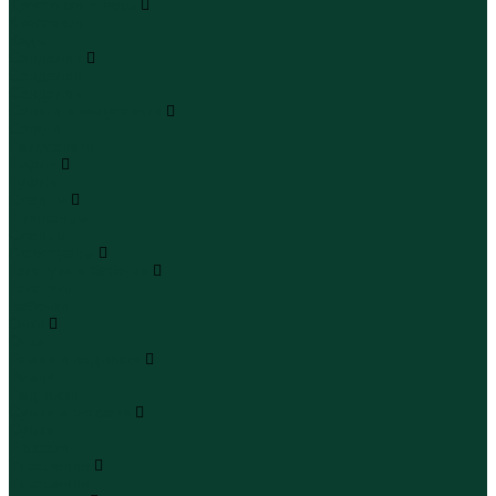
Кроссовки и кеды
Кроссовки
Кеды
Сандалии
Сандалии
Сандалии
Сапоги и полусапоги
Сапоги
Полусапоги
Туфли
Туфли
Сланцы
Шлепанцы
Сланцы
Аксессуары
Галстуки и бабочки
Галстуки
Бабочки
Очки
Очки
Ремни и подтяжки
Ремни
Подтяжки
Сумки и рюкзаки
Сумки
Рюкзаки
Украшения
Украшения