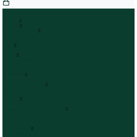
0
...
Каталог
Одежда
Блузы и рубашки
Блузы
Рубашки
Боди
Боди
Брюки
Брюки классические
Брюки спортивные
Брюки повседневные
Водолазки
Водолазки
Джинсы и джинсовки
Джинсы
Джинсовки
Жилеты
Жилеты
Кардиганы джемперы свитеры
Кардиганы
Джемперы
Свитеры
Комбинезоны
Комбинезоны