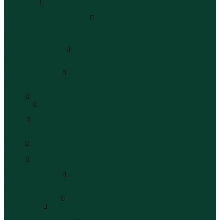
Чемоданы
Чемоданы
Шапки шарфы и перчатки
Шапки
Шарфы
Перчатки
Кепки и бейсболки
Кепки
Бейсболки
Шляпы и панамы
Шляпы
Панамы
Белье
Пижамы
Пижамы
Майки
Майки
Бюстгальтеры
Носки
Носки
Трусы
Трусы
Комплекты белья
Комплекты белья
Бюстгальтеры
Пляжная одежда
Купальники
Купальники