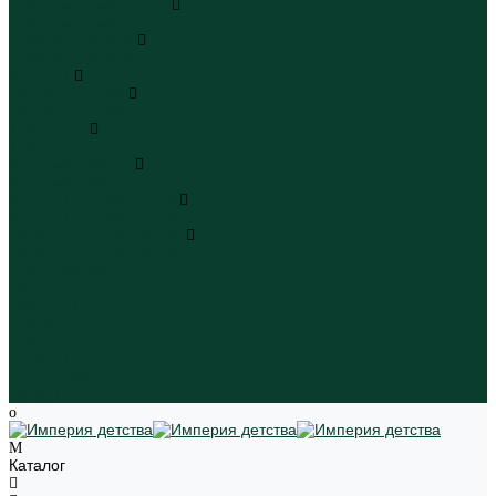
Плавательные шорты
Плавательные шорты
Пляжная одежда
Пляжная одежда
Игрушки
Мягкие игрушки
Мягкие игрушки
Транспорт
Транспорт
Игровые наборы
Игровые наборы
Игрушки для малышей
Игрушки для малышей
Наборы для творчества
Наборы для творчества
Школьная форма
Девочки
Мальчики
Школа
Бренды
Новинки
Распродажа
Магазины
Каталог