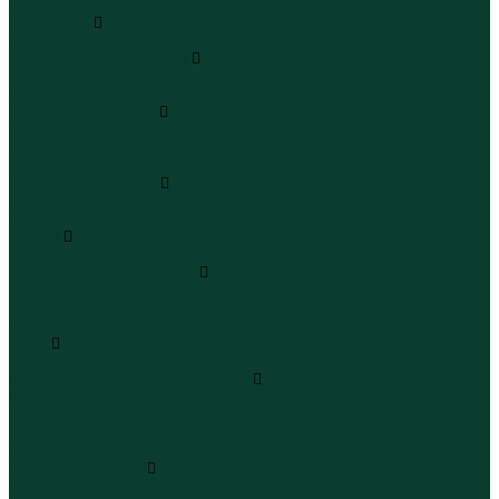
Полукомбинезоны
Комплекты
Комплекты одежды
Леггинсы и велосипедки
Леггинсы
Велосипедки
Пиджаки и костюмы
Пиджаки
Костюмы
Жакеты
Платья и сарафаны
Платья
Сарафаны
Туники
Туники
Толстовки худи свитшоты
Толстовки
Худи
Свитшоты
Топы
Топы
Футболки поло майки лонгсливы
Футболки
Поло
Майки
Лонгсливы
Шорты и бермуды
Шорты