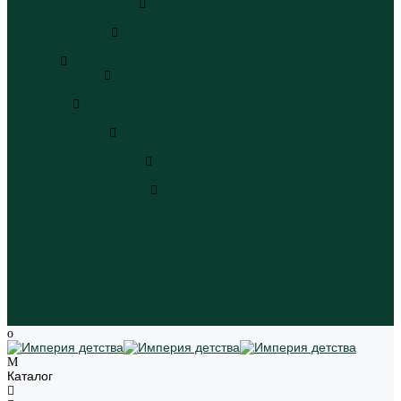
Плавательные шорты
Плавательные шорты
Пляжная одежда
Пляжная одежда
Игрушки
Мягкие игрушки
Мягкие игрушки
Транспорт
Транспорт
Игровые наборы
Игровые наборы
Игрушки для малышей
Игрушки для малышей
Наборы для творчества
Наборы для творчества
Школьная форма
Девочки
Мальчики
Школа
Бренды
Новинки
Распродажа
Магазины
Каталог