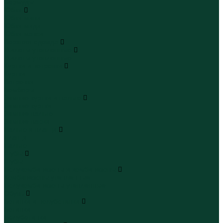
Бермуды
Юбки
Юбки мини
Юбки миди
Юбки макси
Верхняя одежда
Жилеты утепленные
Жилеты утепленные
Куртки и ветровки
Куртки
Ветровки
Бомберы
Зимние куртки и пальто
Зимние куртки
Зимние пальто
Зимние парки
Пальто и плащи
Плащи
Пальто
Шубы
Шубы
Полукомбинезоны и комбинезоны
Комбинезоны утепленные
Полукомбинезоны утепленные
Обувь
Ботинки и полуботинки
Ботинки
Полуботинки