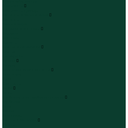
Полукомбинезоны
Комплекты
Комплекты одежды
Леггинсы и велосипедки
Леггинсы
Велосипедки
Пиджаки и костюмы
Пиджаки
Костюмы
Жакеты
Платья и сарафаны
Платья
Сарафаны
Туники
Туники
Толстовки худи свитшоты
Толстовки
Худи
Свитшоты
Топы
Топы
Футболки поло майки лонгсливы
Футболки
Поло
Майки
Лонгсливы
Шорты и бермуды
Шорты