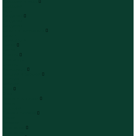
Кроссовки и кеды
Кроссовки
Кеды
Сандалии
Сандалии
Сандалии
Сапоги и полусапоги
Сапоги
Полусапоги
Туфли
Туфли
Сланцы
Шлепанцы
Сланцы
Аксессуары
Галстуки и бабочки
Галстуки
Бабочки
Очки
Очки
Ремни и подтяжки
Ремни
Подтяжки
Сумки и рюкзаки
Сумки
Рюкзаки
Украшения
Украшения