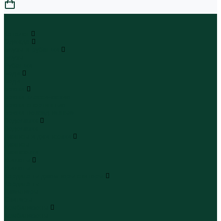
0
...
Каталог
Одежда
Блузы и рубашки
Блузы
Рубашки
Боди
Боди
Брюки
Брюки классические
Брюки спортивные
Брюки повседневные
Водолазки
Водолазки
Джинсы и джинсовки
Джинсы
Джинсовки
Жилеты
Жилеты
Кардиганы джемперы свитеры
Кардиганы
Джемперы
Свитеры
Комбинезоны
Комбинезоны