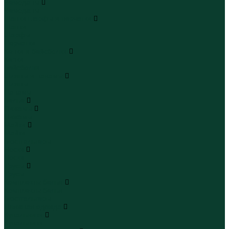
Чемоданы
Чемоданы
Шапки шарфы и перчатки
Шапки
Шарфы
Перчатки
Кепки и бейсболки
Кепки
Бейсболки
Шляпы и панамы
Шляпы
Панамы
Белье
Пижамы
Пижамы
Майки
Майки
Бюстгальтеры
Носки
Носки
Трусы
Трусы
Комплекты белья
Комплекты белья
Бюстгальтеры
Пляжная одежда
Купальники
Купальники