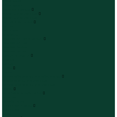
Юбки миди
Юбки макси
Верхняя одежда
Жилеты утепленные
Жилеты утепленные
Куртки и ветровки
Куртки
Ветровки
Бомберы
Зимние куртки и пальто
Зимние куртки
Зимние пальто
Зимние парки
Пальто и плащи
Плащи
Пальто
Шубы
Шубы
Полукомбинезоны и комбинезоны
Комбинезоны утепленные
Полукомбинезоны утепленные
Обувь
Ботинки и полуботинки
Ботинки
Полуботинки
Кроссовки и кеды
Кроссовки
Кеды