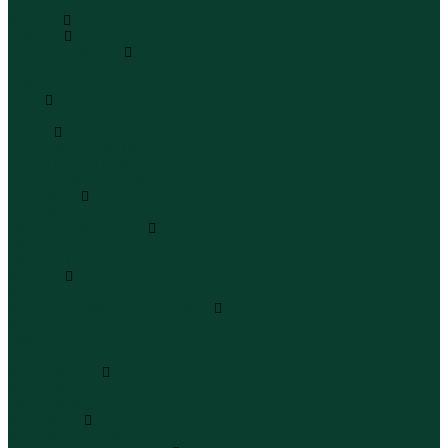
...
Каталог
Одежда
Блузы и рубашки
Блузы
Рубашки
Боди
Боди
Брюки
Брюки классические
Брюки спортивные
Брюки повседневные
Водолазки
Водолазки
Джинсы и джинсовки
Джинсы
Джинсовки
Жилеты
Жилеты
Кардиганы джемперы свитеры
Кардиганы
Джемперы
Свитеры
Комбинезоны
Комбинезоны
Полукомбинезоны
Комплекты
Комплекты одежды