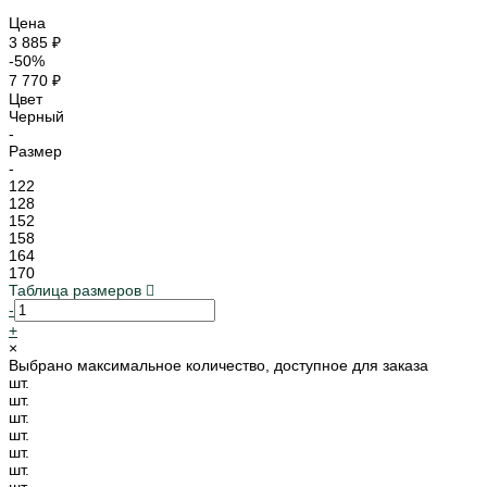
Цена
3 885 ₽
-50%
7 770 ₽
Цвет
Черный
-
Размер
-
122
128
152
158
164
170
Таблица размеров
-
+
×
Выбрано максимальное количество, доступное для заказа
шт.
шт.
шт.
шт.
шт.
шт.
шт.