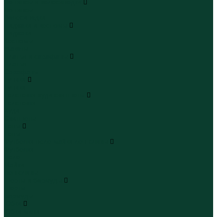
Леггинсы и велосипедки
Леггинсы
Велосипедки
Пиджаки и костюмы
Пиджаки
Костюмы
Жакеты
Платья и сарафаны
Платья
Сарафаны
Туники
Туники
Толстовки худи свитшоты
Толстовки
Худи
Свитшоты
Топы
Топы
Футболки поло майки лонгсливы
Футболки
Поло
Майки
Лонгсливы
Шорты и бермуды
Шорты
Бермуды
Юбки
Юбки мини