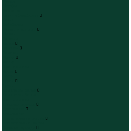
Шапки
Шарфы
Перчатки
Кепки и бейсболки
Кепки
Бейсболки
Шляпы и панамы
Шляпы
Панамы
Белье
Пижамы
Пижамы
Майки
Майки
Бюстгальтеры
Носки
Носки
Трусы
Трусы
Комплекты белья
Комплекты белья
Бюстгальтеры
Пляжная одежда
Купальники
Купальники
Плавательные шорты
Плавательные шорты
Пляжная одежда