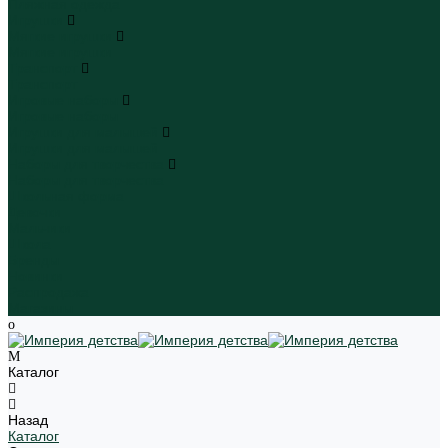
Пляжная одежда
Игрушки
Мягкие игрушки
Мягкие игрушки
Транспорт
Транспорт
Игровые наборы
Игровые наборы
Игрушки для малышей
Игрушки для малышей
Наборы для творчества
Наборы для творчества
Школьная форма
Девочки
Мальчики
Школа
Бренды
Новинки
Распродажа
Магазины
Каталог
Назад
Каталог