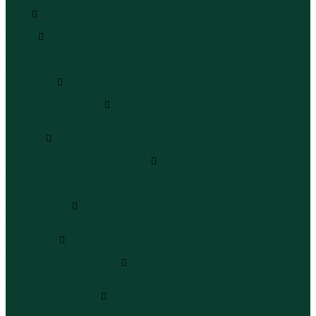
Рубашки
Боди
Боди
Брюки
Брюки классические
Брюки спортивные
Брюки повседневные
Водолазки
Водолазки
Джинсы и джинсовки
Джинсы
Джинсовки
Жилеты
Жилеты
Кардиганы джемперы свитеры
Кардиганы
Джемперы
Свитеры
Комбинезоны
Комбинезоны
Полукомбинезоны
Комплекты
Комплекты одежды
Леггинсы и велосипедки
Леггинсы
Велосипедки
Пиджаки и костюмы
Пиджаки