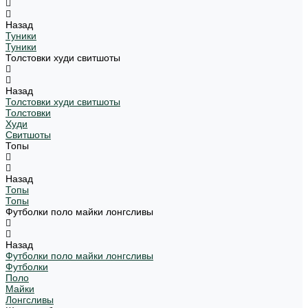
Назад
Туники
Туники
Толстовки худи свитшоты
Назад
Толстовки худи свитшоты
Толстовки
Худи
Свитшоты
Топы
Назад
Топы
Топы
Футболки поло майки лонгсливы
Назад
Футболки поло майки лонгсливы
Футболки
Поло
Майки
Лонгсливы