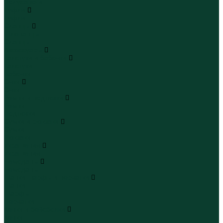
Полусапоги
Туфли
Туфли
Сланцы
Шлепанцы
Сланцы
Аксессуары
Галстуки и бабочки
Галстуки
Бабочки
Очки
Очки
Ремни и подтяжки
Ремни
Подтяжки
Сумки и рюкзаки
Сумки
Рюкзаки
Украшения
Украшения
Чемоданы
Чемоданы
Шапки шарфы и перчатки
Шапки
Шарфы
Перчатки
Кепки и бейсболки
Кепки