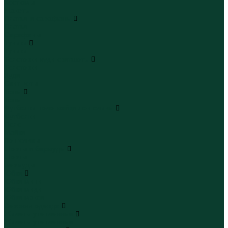
Костюмы
Жакеты
Платья и сарафаны
Платья
Сарафаны
Туники
Туники
Толстовки худи свитшоты
Толстовки
Худи
Свитшоты
Топы
Топы
Футболки поло майки лонгсливы
Футболки
Поло
Майки
Лонгсливы
Шорты и бермуды
Шорты
Бермуды
Юбки
Юбки мини
Юбки миди
Юбки макси
Верхняя одежда
Жилеты утепленные
Жилеты утепленные