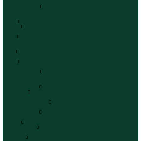
Бейсболки
Шляпы и панамы
Шляпы
Панамы
Белье
Пижамы
Пижамы
Майки
Майки
Бюстгальтеры
Носки
Носки
Трусы
Трусы
Комплекты белья
Комплекты белья
Бюстгальтеры
Пляжная одежда
Купальники
Купальники
Плавательные шорты
Плавательные шорты
Пляжная одежда
Пляжная одежда
Игрушки
Мягкие игрушки
Мягкие игрушки
Транспорт