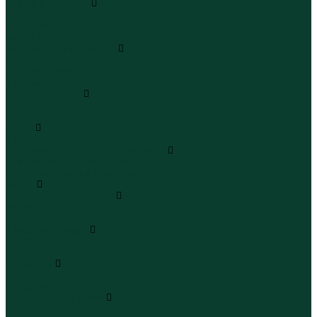
Куртки и ветровки
Куртки
Ветровки
Бомберы
Зимние куртки и пальто
Зимние куртки
Зимние пальто
Зимние парки
Пальто и плащи
Плащи
Пальто
Шубы
Шубы
Полукомбинезоны и комбинезоны
Комбинезоны утепленные
Полукомбинезоны утепленные
Обувь
Ботинки и полуботинки
Ботинки
Полуботинки
Кроссовки и кеды
Кроссовки
Кеды
Сандалии
Сандалии
Сандалии
Сапоги и полусапоги
Сапоги