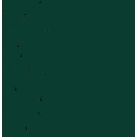
Кроссовки и кеды
Кроссовки
Кеды
Сандалии
Сандалии
Сандалии
Сапоги и полусапоги
Сапоги
Полусапоги
Туфли
Туфли
Сланцы
Шлепанцы
Сланцы
Аксессуары
Галстуки и бабочки
Галстуки
Бабочки
Очки
Очки
Ремни и подтяжки
Ремни
Подтяжки
Сумки и рюкзаки
Сумки
Рюкзаки
Украшения
Украшения