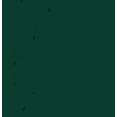
Чемоданы
Чемоданы
Шапки шарфы и перчатки
Шапки
Шарфы
Перчатки
Кепки и бейсболки
Кепки
Бейсболки
Шляпы и панамы
Шляпы
Панамы
Белье
Пижамы
Пижамы
Майки
Майки
Бюстгальтеры
Носки
Носки
Трусы
Трусы
Комплекты белья
Комплекты белья
Бюстгальтеры
Пляжная одежда
Купальники
Купальники