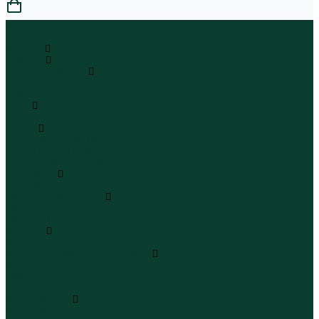
0
...
Каталог
Одежда
Блузы и рубашки
Блузы
Рубашки
Боди
Боди
Брюки
Брюки классические
Брюки спортивные
Брюки повседневные
Водолазки
Водолазки
Джинсы и джинсовки
Джинсы
Джинсовки
Жилеты
Жилеты
Кардиганы джемперы свитеры
Кардиганы
Джемперы
Свитеры
Комбинезоны
Комбинезоны