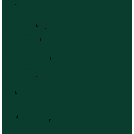
Бермуды
Юбки
Юбки мини
Юбки миди
Юбки макси
Верхняя одежда
Жилеты утепленные
Жилеты утепленные
Куртки и ветровки
Куртки
Ветровки
Бомберы
Зимние куртки и пальто
Зимние куртки
Зимние пальто
Зимние парки
Пальто и плащи
Плащи
Пальто
Шубы
Шубы
Полукомбинезоны и комбинезоны
Комбинезоны утепленные
Полукомбинезоны утепленные
Обувь
Ботинки и полуботинки
Ботинки
Полуботинки