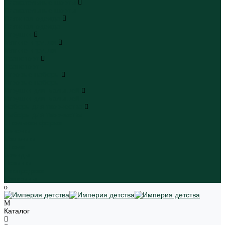
Плавательные шорты
Плавательные шорты
Пляжная одежда
Пляжная одежда
Игрушки
Мягкие игрушки
Мягкие игрушки
Транспорт
Транспорт
Игровые наборы
Игровые наборы
Игрушки для малышей
Игрушки для малышей
Наборы для творчества
Наборы для творчества
Школьная форма
Девочки
Мальчики
Школа
Бренды
Новинки
Распродажа
Магазины
Каталог