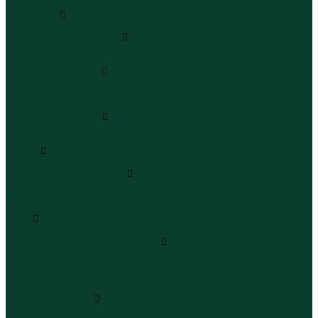
Полукомбинезоны
Комплекты
Комплекты одежды
Леггинсы и велосипедки
Леггинсы
Велосипедки
Пиджаки и костюмы
Пиджаки
Костюмы
Жакеты
Платья и сарафаны
Платья
Сарафаны
Туники
Туники
Толстовки худи свитшоты
Толстовки
Худи
Свитшоты
Топы
Топы
Футболки поло майки лонгсливы
Футболки
Поло
Майки
Лонгсливы
Шорты и бермуды
Шорты