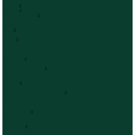
...
Каталог
Одежда
Блузы и рубашки
Блузы
Рубашки
Боди
Боди
Брюки
Брюки классические
Брюки спортивные
Брюки повседневные
Водолазки
Водолазки
Джинсы и джинсовки
Джинсы
Джинсовки
Жилеты
Жилеты
Кардиганы джемперы свитеры
Кардиганы
Джемперы
Свитеры
Комбинезоны
Комбинезоны
Полукомбинезоны
Комплекты
Комплекты одежды