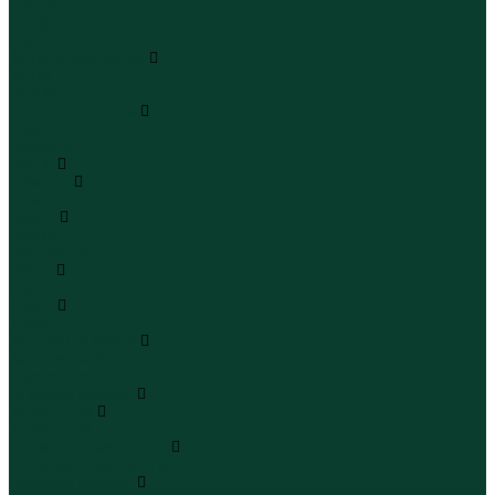
Шапки
Шарфы
Перчатки
Кепки и бейсболки
Кепки
Бейсболки
Шляпы и панамы
Шляпы
Панамы
Белье
Пижамы
Пижамы
Майки
Майки
Бюстгальтеры
Носки
Носки
Трусы
Трусы
Комплекты белья
Комплекты белья
Бюстгальтеры
Пляжная одежда
Купальники
Купальники
Плавательные шорты
Плавательные шорты
Пляжная одежда