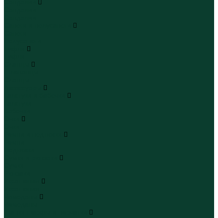
Сандалии
Сандалии
Сандалии
Сапоги и полусапоги
Сапоги
Полусапоги
Туфли
Туфли
Сланцы
Шлепанцы
Сланцы
Аксессуары
Галстуки и бабочки
Галстуки
Бабочки
Очки
Очки
Ремни и подтяжки
Ремни
Подтяжки
Сумки и рюкзаки
Сумки
Рюкзаки
Украшения
Украшения
Чемоданы
Чемоданы
Шапки шарфы и перчатки