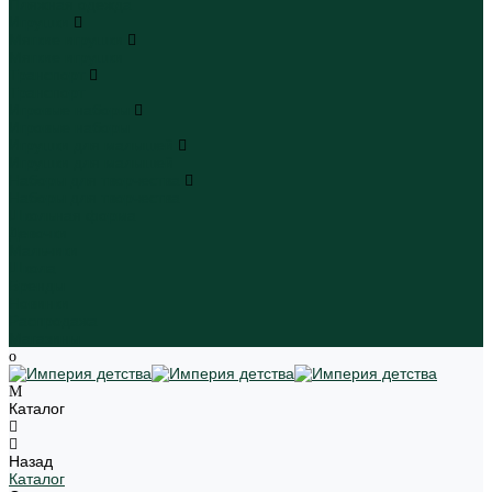
Пляжная одежда
Игрушки
Мягкие игрушки
Мягкие игрушки
Транспорт
Транспорт
Игровые наборы
Игровые наборы
Игрушки для малышей
Игрушки для малышей
Наборы для творчества
Наборы для творчества
Школьная форма
Девочки
Мальчики
Школа
Бренды
Новинки
Распродажа
Магазины
Каталог
Назад
Каталог