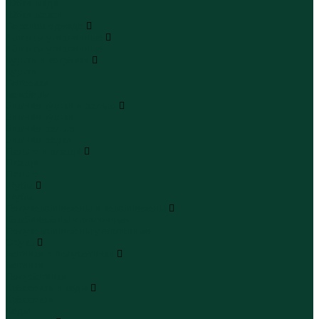
Юбки миди
Юбки макси
Верхняя одежда
Жилеты утепленные
Жилеты утепленные
Куртки и ветровки
Куртки
Ветровки
Бомберы
Зимние куртки и пальто
Зимние куртки
Зимние пальто
Зимние парки
Пальто и плащи
Плащи
Пальто
Шубы
Шубы
Полукомбинезоны и комбинезоны
Комбинезоны утепленные
Полукомбинезоны утепленные
Обувь
Ботинки и полуботинки
Ботинки
Полуботинки
Кроссовки и кеды
Кроссовки
Кеды