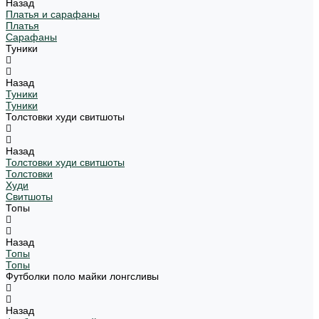
Назад
Платья и сарафаны
Платья
Сарафаны
Туники
Назад
Туники
Туники
Толстовки худи свитшоты
Назад
Толстовки худи свитшоты
Толстовки
Худи
Свитшоты
Топы
Назад
Топы
Топы
Футболки поло майки лонгсливы
Назад