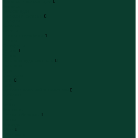
Леггинсы и велосипедки
Леггинсы
Велосипедки
Пиджаки и костюмы
Пиджаки
Костюмы
Жакеты
Платья и сарафаны
Платья
Сарафаны
Туники
Туники
Толстовки худи свитшоты
Толстовки
Худи
Свитшоты
Топы
Топы
Футболки поло майки лонгсливы
Футболки
Поло
Майки
Лонгсливы
Шорты и бермуды
Шорты
Бермуды
Юбки
Юбки мини