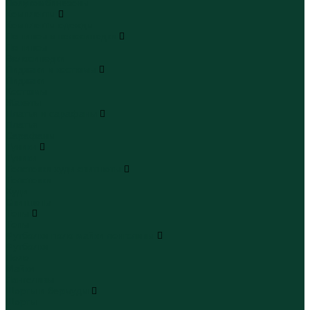
Полукомбинезоны
Комплекты
Комплекты одежды
Леггинсы и велосипедки
Леггинсы
Велосипедки
Пиджаки и костюмы
Пиджаки
Костюмы
Жакеты
Платья и сарафаны
Платья
Сарафаны
Туники
Туники
Толстовки худи свитшоты
Толстовки
Худи
Свитшоты
Топы
Топы
Футболки поло майки лонгсливы
Футболки
Поло
Майки
Лонгсливы
Шорты и бермуды
Шорты