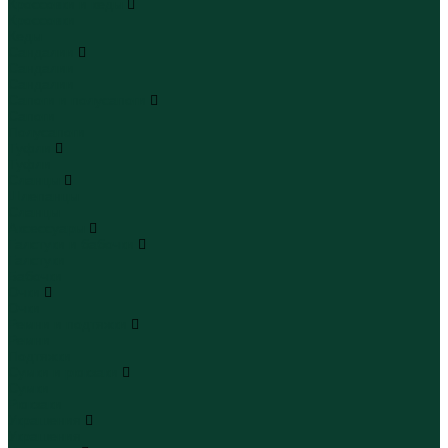
Кроссовки и кеды
Кроссовки
Кеды
Сандалии
Сандалии
Сандалии
Сапоги и полусапоги
Сапоги
Полусапоги
Туфли
Туфли
Сланцы
Шлепанцы
Сланцы
Аксессуары
Галстуки и бабочки
Галстуки
Бабочки
Очки
Очки
Ремни и подтяжки
Ремни
Подтяжки
Сумки и рюкзаки
Сумки
Рюкзаки
Украшения
Украшения