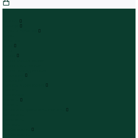
0
...
Каталог
Одежда
Блузы и рубашки
Блузы
Рубашки
Боди
Боди
Брюки
Брюки классические
Брюки спортивные
Брюки повседневные
Водолазки
Водолазки
Джинсы и джинсовки
Джинсы
Джинсовки
Жилеты
Жилеты
Кардиганы джемперы свитеры
Кардиганы
Джемперы
Свитеры
Комбинезоны
Комбинезоны