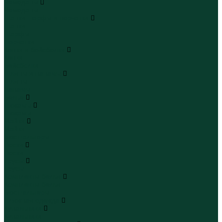
Чемоданы
Чемоданы
Шапки шарфы и перчатки
Шапки
Шарфы
Перчатки
Кепки и бейсболки
Кепки
Бейсболки
Шляпы и панамы
Шляпы
Панамы
Белье
Пижамы
Пижамы
Майки
Майки
Бюстгальтеры
Носки
Носки
Трусы
Трусы
Комплекты белья
Комплекты белья
Бюстгальтеры
Пляжная одежда
Купальники
Купальники