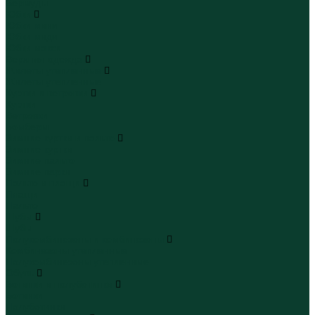
Бермуды
Юбки
Юбки мини
Юбки миди
Юбки макси
Верхняя одежда
Жилеты утепленные
Жилеты утепленные
Куртки и ветровки
Куртки
Ветровки
Бомберы
Зимние куртки и пальто
Зимние куртки
Зимние пальто
Зимние парки
Пальто и плащи
Плащи
Пальто
Шубы
Шубы
Полукомбинезоны и комбинезоны
Комбинезоны утепленные
Полукомбинезоны утепленные
Обувь
Ботинки и полуботинки
Ботинки
Полуботинки