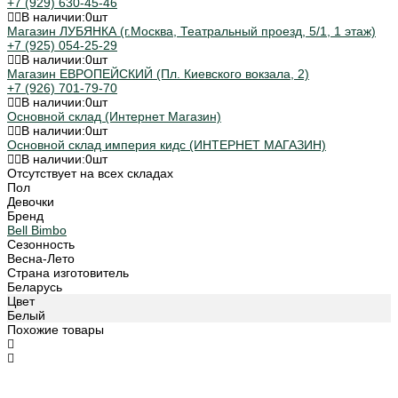
+7 (929) 630-45-46
В наличии:
0
шт
Магазин ЛУБЯНКА (г.Москва, Театральный проезд, 5/1, 1 этаж)
+7 (925) 054-25-29
В наличии:
0
шт
Магазин ЕВРОПЕЙСКИЙ (Пл. Киевского вокзала, 2)
+7 (926) 701-79-70
В наличии:
0
шт
Основной склад (Интернет Магазин)
В наличии:
0
шт
Основной склад империя кидс (ИНТЕРНЕТ МАГАЗИН)
В наличии:
0
шт
Отсутствует на всех складах
Пол
Девочки
Бренд
Bell Bimbo
Сезонность
Весна-Лето
Страна изготовитель
Беларусь
Цвет
Белый
Похожие товары