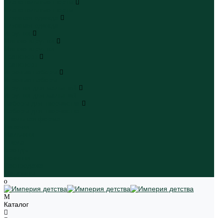
Плавательные шорты
Плавательные шорты
Пляжная одежда
Пляжная одежда
Игрушки
Мягкие игрушки
Мягкие игрушки
Транспорт
Транспорт
Игровые наборы
Игровые наборы
Игрушки для малышей
Игрушки для малышей
Наборы для творчества
Наборы для творчества
Школьная форма
Девочки
Мальчики
Школа
Бренды
Новинки
Распродажа
Магазины
Каталог