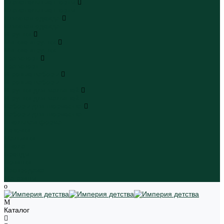
Плавательные шорты
Плавательные шорты
Пляжная одежда
Пляжная одежда
Игрушки
Мягкие игрушки
Мягкие игрушки
Транспорт
Транспорт
Игровые наборы
Игровые наборы
Игрушки для малышей
Игрушки для малышей
Наборы для творчества
Наборы для творчества
Школьная форма
Девочки
Мальчики
Школа
Бренды
Новинки
Распродажа
Магазины
Каталог