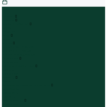
0
...
Каталог
Одежда
Блузы и рубашки
Блузы
Рубашки
Боди
Боди
Брюки
Брюки классические
Брюки спортивные
Брюки повседневные
Водолазки
Водолазки
Джинсы и джинсовки
Джинсы
Джинсовки
Жилеты
Жилеты
Кардиганы джемперы свитеры
Кардиганы
Джемперы
Свитеры
Комбинезоны
Комбинезоны