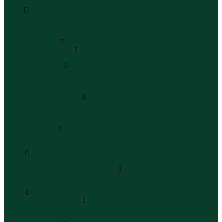
Бермуды
Юбки
Юбки мини
Юбки миди
Юбки макси
Верхняя одежда
Жилеты утепленные
Жилеты утепленные
Куртки и ветровки
Куртки
Ветровки
Бомберы
Зимние куртки и пальто
Зимние куртки
Зимние пальто
Зимние парки
Пальто и плащи
Плащи
Пальто
Шубы
Шубы
Полукомбинезоны и комбинезоны
Комбинезоны утепленные
Полукомбинезоны утепленные
Обувь
Ботинки и полуботинки
Ботинки
Полуботинки