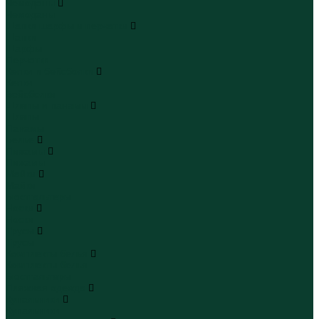
Чемоданы
Чемоданы
Шапки шарфы и перчатки
Шапки
Шарфы
Перчатки
Кепки и бейсболки
Кепки
Бейсболки
Шляпы и панамы
Шляпы
Панамы
Белье
Пижамы
Пижамы
Майки
Майки
Бюстгальтеры
Носки
Носки
Трусы
Трусы
Комплекты белья
Комплекты белья
Бюстгальтеры
Пляжная одежда
Купальники
Купальники