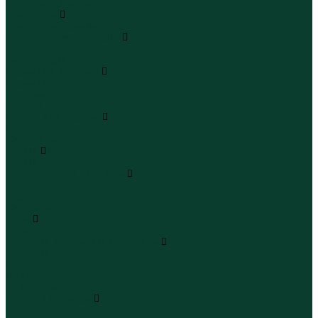
Полукомбинезоны
Комплекты
Комплекты одежды
Леггинсы и велосипедки
Леггинсы
Велосипедки
Пиджаки и костюмы
Пиджаки
Костюмы
Жакеты
Платья и сарафаны
Платья
Сарафаны
Туники
Туники
Толстовки худи свитшоты
Толстовки
Худи
Свитшоты
Топы
Топы
Футболки поло майки лонгсливы
Футболки
Поло
Майки
Лонгсливы
Шорты и бермуды
Шорты