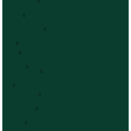
Кроссовки и кеды
Кроссовки
Кеды
Сандалии
Сандалии
Сандалии
Сапоги и полусапоги
Сапоги
Полусапоги
Туфли
Туфли
Сланцы
Шлепанцы
Сланцы
Аксессуары
Галстуки и бабочки
Галстуки
Бабочки
Очки
Очки
Ремни и подтяжки
Ремни
Подтяжки
Сумки и рюкзаки
Сумки
Рюкзаки
Украшения
Украшения