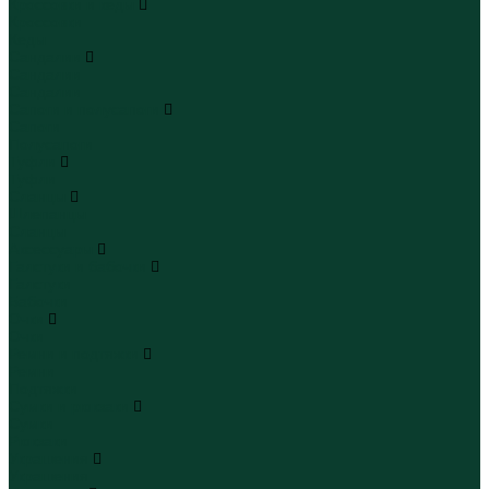
Кроссовки и кеды
Кроссовки
Кеды
Сандалии
Сандалии
Сандалии
Сапоги и полусапоги
Сапоги
Полусапоги
Туфли
Туфли
Сланцы
Шлепанцы
Сланцы
Аксессуары
Галстуки и бабочки
Галстуки
Бабочки
Очки
Очки
Ремни и подтяжки
Ремни
Подтяжки
Сумки и рюкзаки
Сумки
Рюкзаки
Украшения
Украшения