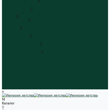
Плавательные шорты
Плавательные шорты
Пляжная одежда
Пляжная одежда
Игрушки
Мягкие игрушки
Мягкие игрушки
Транспорт
Транспорт
Игровые наборы
Игровые наборы
Игрушки для малышей
Игрушки для малышей
Наборы для творчества
Наборы для творчества
Школьная форма
Девочки
Мальчики
Школа
Бренды
Новинки
Распродажа
Магазины
Каталог