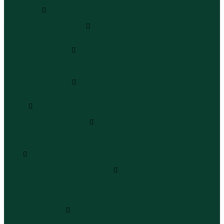
Полукомбинезоны
Комплекты
Комплекты одежды
Леггинсы и велосипедки
Леггинсы
Велосипедки
Пиджаки и костюмы
Пиджаки
Костюмы
Жакеты
Платья и сарафаны
Платья
Сарафаны
Туники
Туники
Толстовки худи свитшоты
Толстовки
Худи
Свитшоты
Топы
Топы
Футболки поло майки лонгсливы
Футболки
Поло
Майки
Лонгсливы
Шорты и бермуды
Шорты