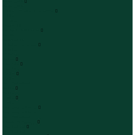
Чемоданы
Чемоданы
Шапки шарфы и перчатки
Шапки
Шарфы
Перчатки
Кепки и бейсболки
Кепки
Бейсболки
Шляпы и панамы
Шляпы
Панамы
Белье
Пижамы
Пижамы
Майки
Майки
Бюстгальтеры
Носки
Носки
Трусы
Трусы
Комплекты белья
Комплекты белья
Бюстгальтеры
Пляжная одежда
Купальники
Купальники