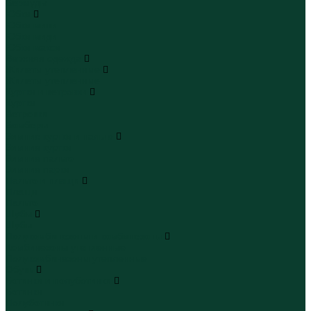
Бермуды
Юбки
Юбки мини
Юбки миди
Юбки макси
Верхняя одежда
Жилеты утепленные
Жилеты утепленные
Куртки и ветровки
Куртки
Ветровки
Бомберы
Зимние куртки и пальто
Зимние куртки
Зимние пальто
Зимние парки
Пальто и плащи
Плащи
Пальто
Шубы
Шубы
Полукомбинезоны и комбинезоны
Комбинезоны утепленные
Полукомбинезоны утепленные
Обувь
Ботинки и полуботинки
Ботинки
Полуботинки