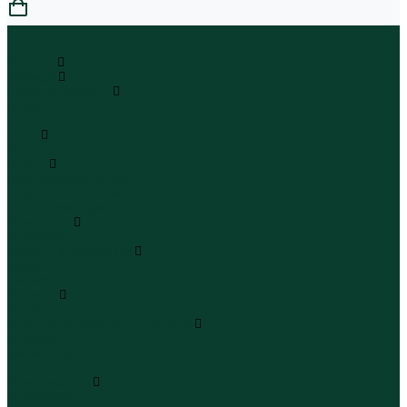
0
...
Каталог
Одежда
Блузы и рубашки
Блузы
Рубашки
Боди
Боди
Брюки
Брюки классические
Брюки спортивные
Брюки повседневные
Водолазки
Водолазки
Джинсы и джинсовки
Джинсы
Джинсовки
Жилеты
Жилеты
Кардиганы джемперы свитеры
Кардиганы
Джемперы
Свитеры
Комбинезоны
Комбинезоны