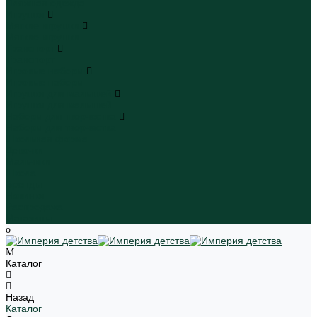
Пляжная одежда
Игрушки
Мягкие игрушки
Мягкие игрушки
Транспорт
Транспорт
Игровые наборы
Игровые наборы
Игрушки для малышей
Игрушки для малышей
Наборы для творчества
Наборы для творчества
Школьная форма
Девочки
Мальчики
Школа
Бренды
Новинки
Распродажа
Магазины
Каталог
Назад
Каталог