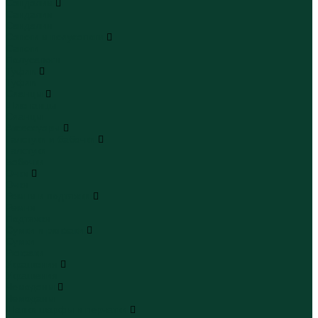
Сандалии
Сандалии
Сандалии
Сапоги и полусапоги
Сапоги
Полусапоги
Туфли
Туфли
Сланцы
Шлепанцы
Сланцы
Аксессуары
Галстуки и бабочки
Галстуки
Бабочки
Очки
Очки
Ремни и подтяжки
Ремни
Подтяжки
Сумки и рюкзаки
Сумки
Рюкзаки
Украшения
Украшения
Чемоданы
Чемоданы
Шапки шарфы и перчатки