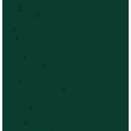
...
Каталог
Одежда
Блузы и рубашки
Блузы
Рубашки
Боди
Боди
Брюки
Брюки классические
Брюки спортивные
Брюки повседневные
Водолазки
Водолазки
Джинсы и джинсовки
Джинсы
Джинсовки
Жилеты
Жилеты
Кардиганы джемперы свитеры
Кардиганы
Джемперы
Свитеры
Комбинезоны
Комбинезоны
Полукомбинезоны
Комплекты
Комплекты одежды