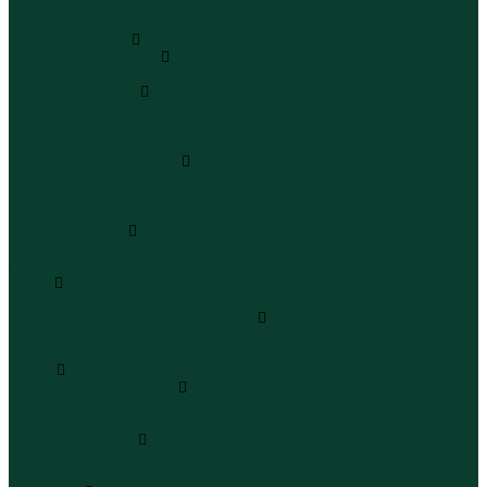
Юбки миди
Юбки макси
Верхняя одежда
Жилеты утепленные
Жилеты утепленные
Куртки и ветровки
Куртки
Ветровки
Бомберы
Зимние куртки и пальто
Зимние куртки
Зимние пальто
Зимние парки
Пальто и плащи
Плащи
Пальто
Шубы
Шубы
Полукомбинезоны и комбинезоны
Комбинезоны утепленные
Полукомбинезоны утепленные
Обувь
Ботинки и полуботинки
Ботинки
Полуботинки
Кроссовки и кеды
Кроссовки
Кеды