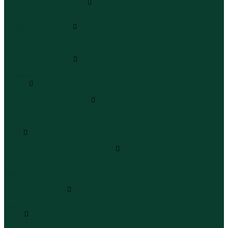
Леггинсы и велосипедки
Леггинсы
Велосипедки
Пиджаки и костюмы
Пиджаки
Костюмы
Жакеты
Платья и сарафаны
Платья
Сарафаны
Туники
Туники
Толстовки худи свитшоты
Толстовки
Худи
Свитшоты
Топы
Топы
Футболки поло майки лонгсливы
Футболки
Поло
Майки
Лонгсливы
Шорты и бермуды
Шорты
Бермуды
Юбки
Юбки мини