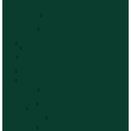
Шапки
Шарфы
Перчатки
Кепки и бейсболки
Кепки
Бейсболки
Шляпы и панамы
Шляпы
Панамы
Белье
Пижамы
Пижамы
Майки
Майки
Бюстгальтеры
Носки
Носки
Трусы
Трусы
Комплекты белья
Комплекты белья
Бюстгальтеры
Пляжная одежда
Купальники
Купальники
Плавательные шорты
Плавательные шорты
Пляжная одежда