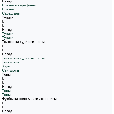
Назад
Платья и сарафаны
Платья
Сарафаны
Туники
Назад
Туники
Туники
Толстовки худи свитшоты
Назад
Толстовки худи свитшоты
Толстовки
Худи
Свитшоты
Топы
Назад
Топы
Топы
Футболки поло майки лонгсливы
Назад