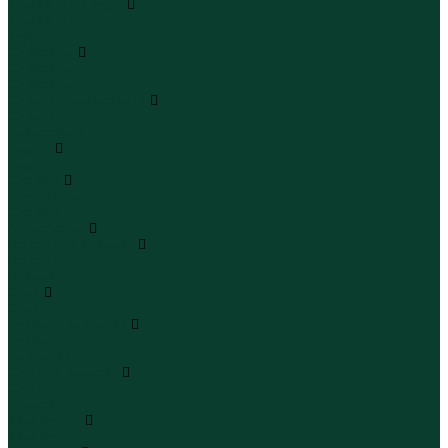
Кроссовки и кеды
Кроссовки
Кеды
Сандалии
Сандалии
Сандалии
Сапоги и полусапоги
Сапоги
Полусапоги
Туфли
Туфли
Сланцы
Шлепанцы
Сланцы
Аксессуары
Галстуки и бабочки
Галстуки
Бабочки
Очки
Очки
Ремни и подтяжки
Ремни
Подтяжки
Сумки и рюкзаки
Сумки
Рюкзаки
Украшения
Украшения