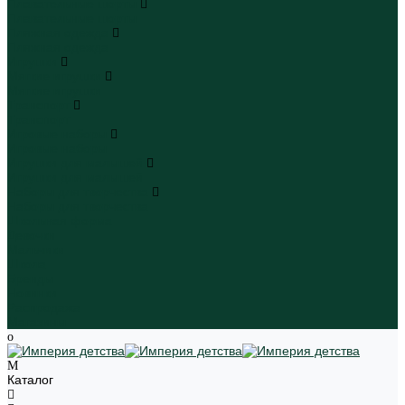
Плавательные шорты
Плавательные шорты
Пляжная одежда
Пляжная одежда
Игрушки
Мягкие игрушки
Мягкие игрушки
Транспорт
Транспорт
Игровые наборы
Игровые наборы
Игрушки для малышей
Игрушки для малышей
Наборы для творчества
Наборы для творчества
Школьная форма
Девочки
Мальчики
Школа
Бренды
Новинки
Распродажа
Магазины
Каталог