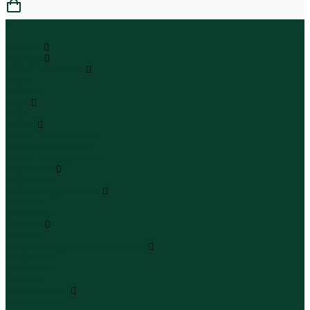
0
...
Каталог
Одежда
Блузы и рубашки
Блузы
Рубашки
Боди
Боди
Брюки
Брюки классические
Брюки спортивные
Брюки повседневные
Водолазки
Водолазки
Джинсы и джинсовки
Джинсы
Джинсовки
Жилеты
Жилеты
Кардиганы джемперы свитеры
Кардиганы
Джемперы
Свитеры
Комбинезоны
Комбинезоны