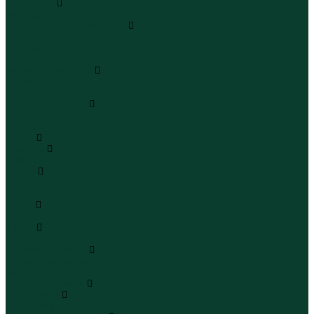
Чемоданы
Чемоданы
Шапки шарфы и перчатки
Шапки
Шарфы
Перчатки
Кепки и бейсболки
Кепки
Бейсболки
Шляпы и панамы
Шляпы
Панамы
Белье
Пижамы
Пижамы
Майки
Майки
Бюстгальтеры
Носки
Носки
Трусы
Трусы
Комплекты белья
Комплекты белья
Бюстгальтеры
Пляжная одежда
Купальники
Купальники