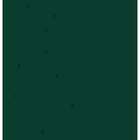
Полукомбинезоны
Комплекты
Комплекты одежды
Леггинсы и велосипедки
Леггинсы
Велосипедки
Пиджаки и костюмы
Пиджаки
Костюмы
Жакеты
Платья и сарафаны
Платья
Сарафаны
Туники
Туники
Толстовки худи свитшоты
Толстовки
Худи
Свитшоты
Топы
Топы
Футболки поло майки лонгсливы
Футболки
Поло
Майки
Лонгсливы
Шорты и бермуды
Шорты