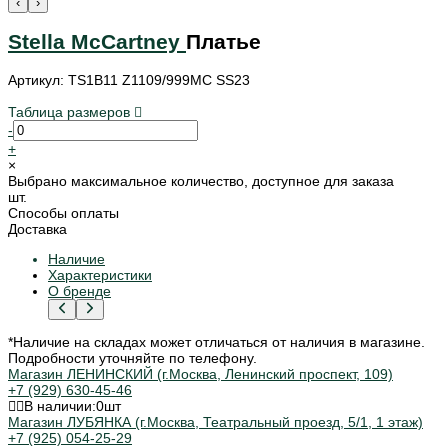
‹
›
Stella McCartney
Платье
Артикул: TS1B11 Z1109/999MC SS23
Таблица размеров
-
+
×
Выбрано максимальное количество, доступное для заказа
шт.
Способы оплаты
Доставка
Наличие
Характеристики
О бренде
*Наличие на складах может отличаться от наличия в магазине.
Подробности уточняйте по телефону.
Магазин ЛЕНИНСКИЙ (г.Москва, Ленинский проспект, 109)
+7 (929) 630-45-46
В наличии:
0
шт
Магазин ЛУБЯНКА (г.Москва, Театральный проезд, 5/1, 1 этаж)
+7 (925) 054-25-29