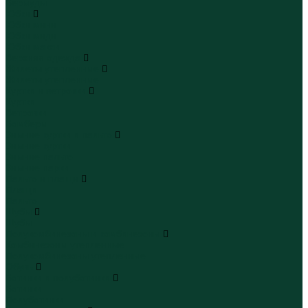
Бермуды
Юбки
Юбки мини
Юбки миди
Юбки макси
Верхняя одежда
Жилеты утепленные
Жилеты утепленные
Куртки и ветровки
Куртки
Ветровки
Бомберы
Зимние куртки и пальто
Зимние куртки
Зимние пальто
Зимние парки
Пальто и плащи
Плащи
Пальто
Шубы
Шубы
Полукомбинезоны и комбинезоны
Комбинезоны утепленные
Полукомбинезоны утепленные
Обувь
Ботинки и полуботинки
Ботинки
Полуботинки