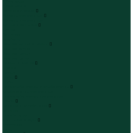
Юбки миди
Юбки макси
Верхняя одежда
Жилеты утепленные
Жилеты утепленные
Куртки и ветровки
Куртки
Ветровки
Бомберы
Зимние куртки и пальто
Зимние куртки
Зимние пальто
Зимние парки
Пальто и плащи
Плащи
Пальто
Шубы
Шубы
Полукомбинезоны и комбинезоны
Комбинезоны утепленные
Полукомбинезоны утепленные
Обувь
Ботинки и полуботинки
Ботинки
Полуботинки
Кроссовки и кеды
Кроссовки
Кеды