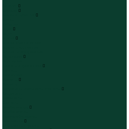
...
Каталог
Одежда
Блузы и рубашки
Блузы
Рубашки
Боди
Боди
Брюки
Брюки классические
Брюки спортивные
Брюки повседневные
Водолазки
Водолазки
Джинсы и джинсовки
Джинсы
Джинсовки
Жилеты
Жилеты
Кардиганы джемперы свитеры
Кардиганы
Джемперы
Свитеры
Комбинезоны
Комбинезоны
Полукомбинезоны
Комплекты
Комплекты одежды