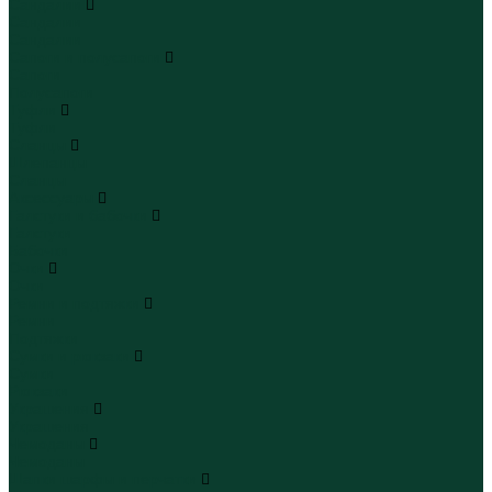
Сандалии
Сандалии
Сандалии
Сапоги и полусапоги
Сапоги
Полусапоги
Туфли
Туфли
Сланцы
Шлепанцы
Сланцы
Аксессуары
Галстуки и бабочки
Галстуки
Бабочки
Очки
Очки
Ремни и подтяжки
Ремни
Подтяжки
Сумки и рюкзаки
Сумки
Рюкзаки
Украшения
Украшения
Чемоданы
Чемоданы
Шапки шарфы и перчатки