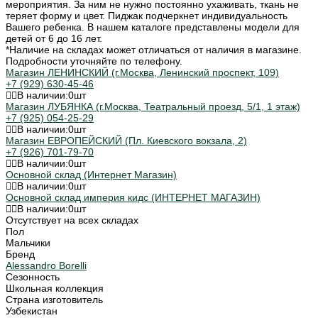
мероприятия. За ним не нужно постоянно ухаживать, ткань не
теряет форму и цвет. Пиджак подчеркнет индивидуальность
Вашего ребенка. В нашем каталоге представлены модели для
детей от 6 до 16 лет.
*Наличие на складах может отличаться от наличия в магазине.
Подробности уточняйте по телефону.
Магазин ЛЕНИНСКИЙ (г.Москва, Ленинский проспект, 109)
+7 (929) 630-45-46
В наличии:
0
шт
Магазин ЛУБЯНКА (г.Москва, Театральный проезд, 5/1, 1 этаж)
+7 (925) 054-25-29
В наличии:
0
шт
Магазин ЕВРОПЕЙСКИЙ (Пл. Киевского вокзала, 2)
+7 (926) 701-79-70
В наличии:
0
шт
Основной склад (Интернет Магазин)
В наличии:
0
шт
Основной склад империя кидс (ИНТЕРНЕТ МАГАЗИН)
В наличии:
0
шт
Отсутствует на всех складах
Пол
Мальчики
Бренд
Alessandro Borelli
Сезонность
Школьная коллекция
Страна изготовитель
Узбекистан