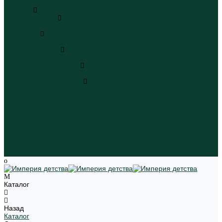
Пляжная одежда
Игрушки
Мягкие игрушки
Мягкие игрушки
Транспорт
Транспорт
Игровые наборы
Игровые наборы
Игрушки для малышей
Игрушки для малышей
Наборы для творчества
Наборы для творчества
Школьная форма
Девочки
Мальчики
Школа
Бренды
Новинки
Распродажа
Магазины
Каталог
Назад
Каталог