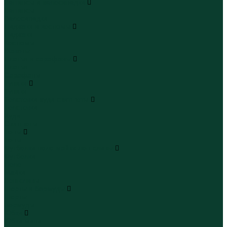
Леггинсы и велосипедки
Леггинсы
Велосипедки
Пиджаки и костюмы
Пиджаки
Костюмы
Жакеты
Платья и сарафаны
Платья
Сарафаны
Туники
Туники
Толстовки худи свитшоты
Толстовки
Худи
Свитшоты
Топы
Топы
Футболки поло майки лонгсливы
Футболки
Поло
Майки
Лонгсливы
Шорты и бермуды
Шорты
Бермуды
Юбки
Юбки мини