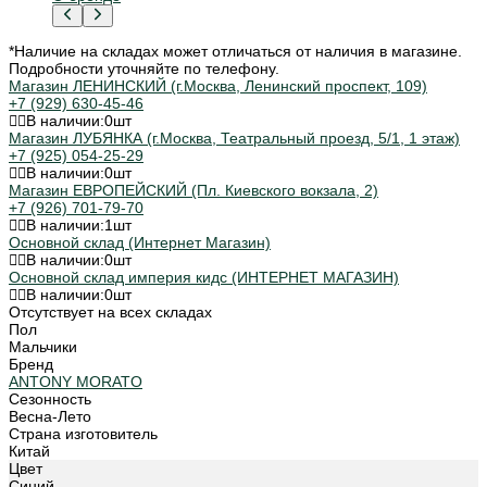
*Наличие на складах может отличаться от наличия в магазине.
Подробности уточняйте по телефону.
Магазин ЛЕНИНСКИЙ (г.Москва, Ленинский проспект, 109)
+7 (929) 630-45-46
В наличии:
0
шт
Магазин ЛУБЯНКА (г.Москва, Театральный проезд, 5/1, 1 этаж)
+7 (925) 054-25-29
В наличии:
0
шт
Магазин ЕВРОПЕЙСКИЙ (Пл. Киевского вокзала, 2)
+7 (926) 701-79-70
В наличии:
1
шт
Основной склад (Интернет Магазин)
В наличии:
0
шт
Основной склад империя кидс (ИНТЕРНЕТ МАГАЗИН)
В наличии:
0
шт
Отсутствует на всех складах
Пол
Мальчики
Бренд
ANTONY MORATO
Сезонность
Весна-Лето
Страна изготовитель
Китай
Цвет
Синий