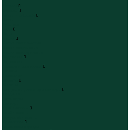
...
Каталог
Одежда
Блузы и рубашки
Блузы
Рубашки
Боди
Боди
Брюки
Брюки классические
Брюки спортивные
Брюки повседневные
Водолазки
Водолазки
Джинсы и джинсовки
Джинсы
Джинсовки
Жилеты
Жилеты
Кардиганы джемперы свитеры
Кардиганы
Джемперы
Свитеры
Комбинезоны
Комбинезоны
Полукомбинезоны
Комплекты
Комплекты одежды