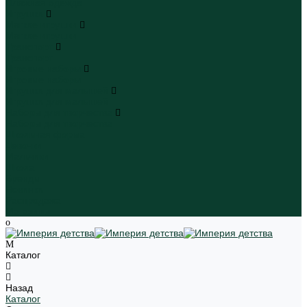
Пляжная одежда
Игрушки
Мягкие игрушки
Мягкие игрушки
Транспорт
Транспорт
Игровые наборы
Игровые наборы
Игрушки для малышей
Игрушки для малышей
Наборы для творчества
Наборы для творчества
Школьная форма
Девочки
Мальчики
Школа
Бренды
Новинки
Распродажа
Магазины
Каталог
Назад
Каталог