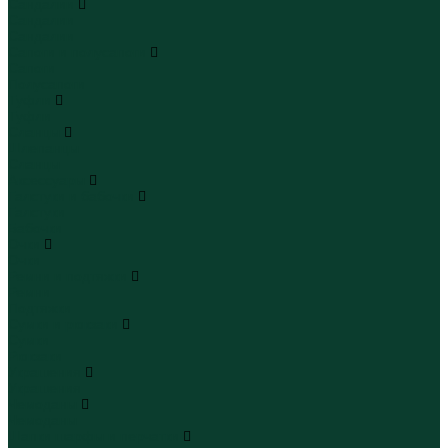
Сандалии
Сандалии
Сандалии
Сапоги и полусапоги
Сапоги
Полусапоги
Туфли
Туфли
Сланцы
Шлепанцы
Сланцы
Аксессуары
Галстуки и бабочки
Галстуки
Бабочки
Очки
Очки
Ремни и подтяжки
Ремни
Подтяжки
Сумки и рюкзаки
Сумки
Рюкзаки
Украшения
Украшения
Чемоданы
Чемоданы
Шапки шарфы и перчатки