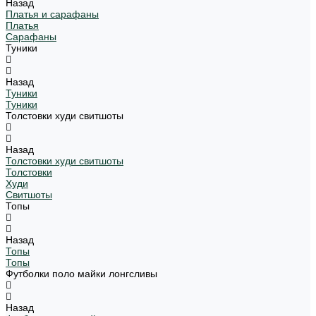
Назад
Платья и сарафаны
Платья
Сарафаны
Туники
Назад
Туники
Туники
Толстовки худи свитшоты
Назад
Толстовки худи свитшоты
Толстовки
Худи
Свитшоты
Топы
Назад
Топы
Топы
Футболки поло майки лонгсливы
Назад