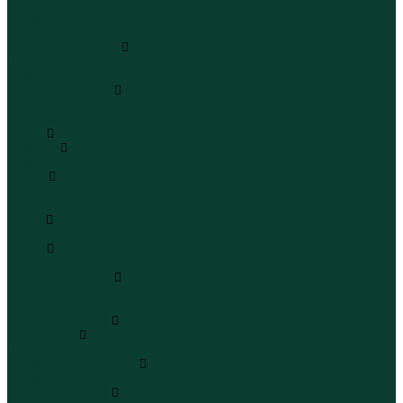
Шапки
Шарфы
Перчатки
Кепки и бейсболки
Кепки
Бейсболки
Шляпы и панамы
Шляпы
Панамы
Белье
Пижамы
Пижамы
Майки
Майки
Бюстгальтеры
Носки
Носки
Трусы
Трусы
Комплекты белья
Комплекты белья
Бюстгальтеры
Пляжная одежда
Купальники
Купальники
Плавательные шорты
Плавательные шорты
Пляжная одежда