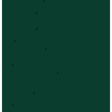
Леггинсы и велосипедки
Леггинсы
Велосипедки
Пиджаки и костюмы
Пиджаки
Костюмы
Жакеты
Платья и сарафаны
Платья
Сарафаны
Туники
Туники
Толстовки худи свитшоты
Толстовки
Худи
Свитшоты
Топы
Топы
Футболки поло майки лонгсливы
Футболки
Поло
Майки
Лонгсливы
Шорты и бермуды
Шорты
Бермуды
Юбки
Юбки мини