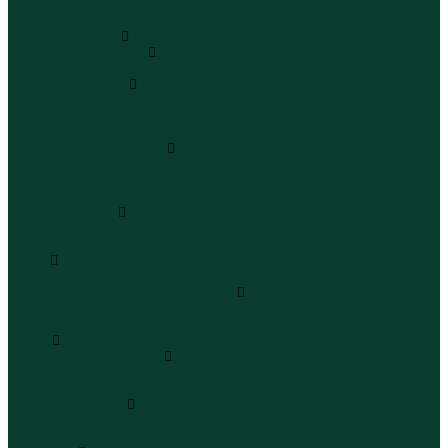
Юбки миди
Юбки макси
Верхняя одежда
Жилеты утепленные
Жилеты утепленные
Куртки и ветровки
Куртки
Ветровки
Бомберы
Зимние куртки и пальто
Зимние куртки
Зимние пальто
Зимние парки
Пальто и плащи
Плащи
Пальто
Шубы
Шубы
Полукомбинезоны и комбинезоны
Комбинезоны утепленные
Полукомбинезоны утепленные
Обувь
Ботинки и полуботинки
Ботинки
Полуботинки
Кроссовки и кеды
Кроссовки
Кеды