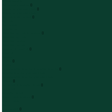
Юбки макси
Верхняя одежда
Жилеты утепленные
Жилеты утепленные
Куртки и ветровки
Куртки
Ветровки
Бомберы
Зимние куртки и пальто
Зимние куртки
Зимние пальто
Зимние парки
Пальто и плащи
Плащи
Пальто
Шубы
Шубы
Полукомбинезоны и комбинезоны
Комбинезоны утепленные
Полукомбинезоны утепленные
Обувь
Ботинки и полуботинки
Ботинки
Полуботинки
Кроссовки и кеды
Кроссовки
Кеды
Сандалии