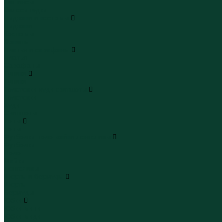
Леггинсы
Велосипедки
Пиджаки и костюмы
Пиджаки
Костюмы
Жакеты
Платья и сарафаны
Платья
Сарафаны
Туники
Туники
Толстовки худи свитшоты
Толстовки
Худи
Свитшоты
Топы
Топы
Футболки поло майки лонгсливы
Футболки
Поло
Майки
Лонгсливы
Шорты и бермуды
Шорты
Бермуды
Юбки
Юбки мини
Юбки миди