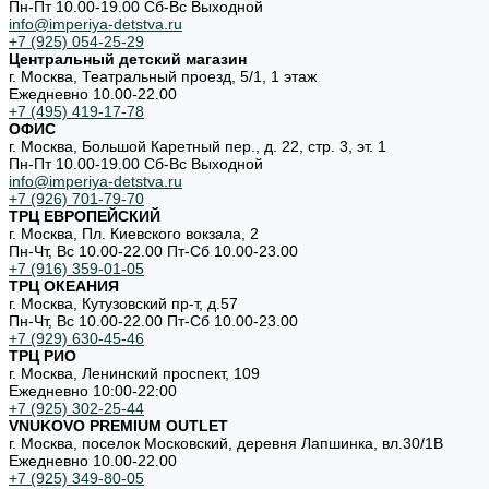
Пн-Пт 10.00-19.00 Cб-Вс Выходной
info@imperiya-detstva.ru
+7 (925) 054-25-29
Центральный детский магазин
г. Москва, Театральный проезд, 5/1, 1 этаж
Ежедневно 10.00-22.00
+7 (495) 419-17-78
ОФИС
г. Москва, Большой Каретный пер., д. 22, стр. 3, эт. 1
Пн-Пт 10.00-19.00 Cб-Вс Выходной
info@imperiya-detstva.ru
+7 (926) 701-79-70
ТРЦ ЕВРОПЕЙСКИЙ
г. Москва, Пл. Киевского вокзала, 2
Пн-Чт, Вс 10.00-22.00 Пт-Сб 10.00-23.00
+7 (916) 359-01-05
ТРЦ ОКЕАНИЯ
г. Москва, Кутузовский пр-т, д.57
Пн-Чт, Вс 10.00-22.00 Пт-Сб 10.00-23.00
+7 (929) 630-45-46
ТРЦ РИО
г. Москва, Ленинский проспект, 109
Ежедневно 10:00-22:00
+7 (925) 302-25-44
VNUKOVO PREMIUM OUTLET
г. Москва, поселок Московский, деревня Лапшинка, вл.30/1В
Ежедневно 10.00-22.00
+7 (925) 349-80-05