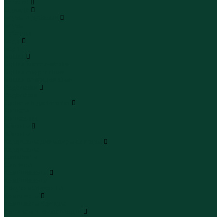
Каталог
Одежда
Блузы и рубашки
Блузы
Рубашки
Боди
Боди
Брюки
Брюки классические
Брюки спортивные
Брюки повседневные
Водолазки
Водолазки
Джинсы и джинсовки
Джинсы
Джинсовки
Жилеты
Жилеты
Кардиганы джемперы свитеры
Кардиганы
Джемперы
Свитеры
Комбинезоны
Комбинезоны
Полукомбинезоны
Комплекты
Комплекты одежды
Леггинсы и велосипедки