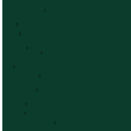
Сандалии
Сандалии
Сапоги и полусапоги
Сапоги
Полусапоги
Туфли
Туфли
Сланцы
Шлепанцы
Сланцы
Аксессуары
Галстуки и бабочки
Галстуки
Бабочки
Очки
Очки
Ремни и подтяжки
Ремни
Подтяжки
Сумки и рюкзаки
Сумки
Рюкзаки
Украшения
Украшения
Чемоданы
Чемоданы
Шапки шарфы и перчатки
Шапки