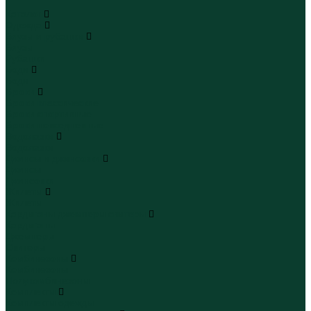
...
Каталог
Одежда
Блузы и рубашки
Блузы
Рубашки
Боди
Боди
Брюки
Брюки классические
Брюки спортивные
Брюки повседневные
Водолазки
Водолазки
Джинсы и джинсовки
Джинсы
Джинсовки
Жилеты
Жилеты
Кардиганы джемперы свитеры
Кардиганы
Джемперы
Свитеры
Комбинезоны
Комбинезоны
Полукомбинезоны
Комплекты
Комплекты одежды