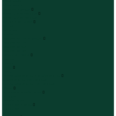
Юбки миди
Юбки макси
Верхняя одежда
Жилеты утепленные
Жилеты утепленные
Куртки и ветровки
Куртки
Ветровки
Бомберы
Зимние куртки и пальто
Зимние куртки
Зимние пальто
Зимние парки
Пальто и плащи
Плащи
Пальто
Шубы
Шубы
Полукомбинезоны и комбинезоны
Комбинезоны утепленные
Полукомбинезоны утепленные
Обувь
Ботинки и полуботинки
Ботинки
Полуботинки
Кроссовки и кеды
Кроссовки
Кеды