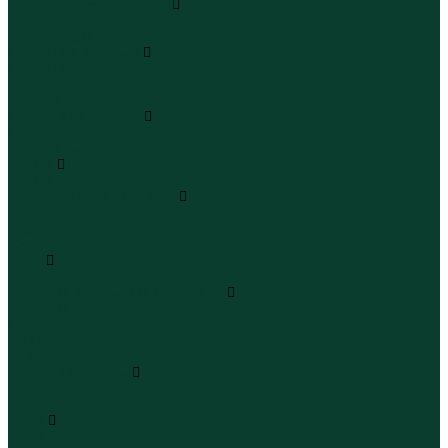
Леггинсы и велосипедки
Леггинсы
Велосипедки
Пиджаки и костюмы
Пиджаки
Костюмы
Жакеты
Платья и сарафаны
Платья
Сарафаны
Туники
Туники
Толстовки худи свитшоты
Толстовки
Худи
Свитшоты
Топы
Топы
Футболки поло майки лонгсливы
Футболки
Поло
Майки
Лонгсливы
Шорты и бермуды
Шорты
Бермуды
Юбки
Юбки мини