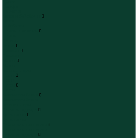
Шапки
Шарфы
Перчатки
Кепки и бейсболки
Кепки
Бейсболки
Шляпы и панамы
Шляпы
Панамы
Белье
Пижамы
Пижамы
Майки
Майки
Бюстгальтеры
Носки
Носки
Трусы
Трусы
Комплекты белья
Комплекты белья
Бюстгальтеры
Пляжная одежда
Купальники
Купальники
Плавательные шорты
Плавательные шорты
Пляжная одежда