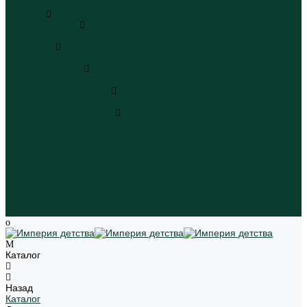
Пляжная одежда
Игрушки
Мягкие игрушки
Мягкие игрушки
Транспорт
Транспорт
Игровые наборы
Игровые наборы
Игрушки для малышей
Игрушки для малышей
Наборы для творчества
Наборы для творчества
Школьная форма
Девочки
Мальчики
Школа
Бренды
Новинки
Распродажа
Магазины
Каталог
Назад
Каталог