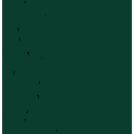
Сандалии
Сандалии
Сандалии
Сапоги и полусапоги
Сапоги
Полусапоги
Туфли
Туфли
Сланцы
Шлепанцы
Сланцы
Аксессуары
Галстуки и бабочки
Галстуки
Бабочки
Очки
Очки
Ремни и подтяжки
Ремни
Подтяжки
Сумки и рюкзаки
Сумки
Рюкзаки
Украшения
Украшения
Чемоданы
Чемоданы
Шапки шарфы и перчатки