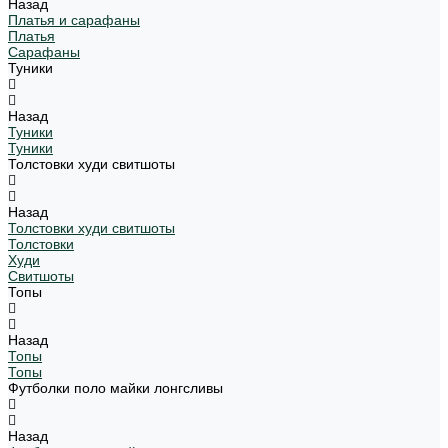
Назад
Платья и сарафаны
Платья
Сарафаны
Туники
Назад
Туники
Туники
Толстовки худи свитшоты
Назад
Толстовки худи свитшоты
Толстовки
Худи
Свитшоты
Топы
Назад
Топы
Топы
Футболки поло майки лонгсливы
Назад