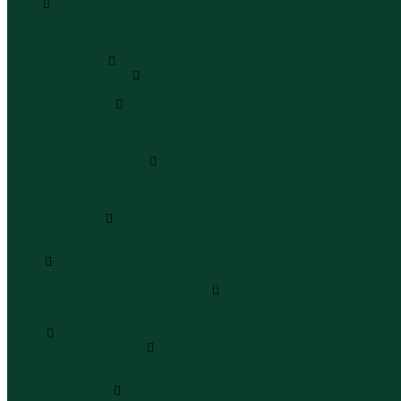
Юбки
Юбки мини
Юбки миди
Юбки макси
Верхняя одежда
Жилеты утепленные
Жилеты утепленные
Куртки и ветровки
Куртки
Ветровки
Бомберы
Зимние куртки и пальто
Зимние куртки
Зимние пальто
Зимние парки
Пальто и плащи
Плащи
Пальто
Шубы
Шубы
Полукомбинезоны и комбинезоны
Комбинезоны утепленные
Полукомбинезоны утепленные
Обувь
Ботинки и полуботинки
Ботинки
Полуботинки
Кроссовки и кеды