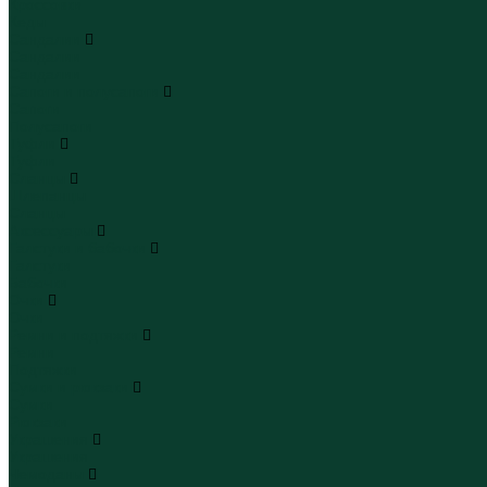
Кроссовки
Кеды
Сандалии
Сандалии
Сандалии
Сапоги и полусапоги
Сапоги
Полусапоги
Туфли
Туфли
Сланцы
Шлепанцы
Сланцы
Аксессуары
Галстуки и бабочки
Галстуки
Бабочки
Очки
Очки
Ремни и подтяжки
Ремни
Подтяжки
Сумки и рюкзаки
Сумки
Рюкзаки
Украшения
Украшения
Чемоданы