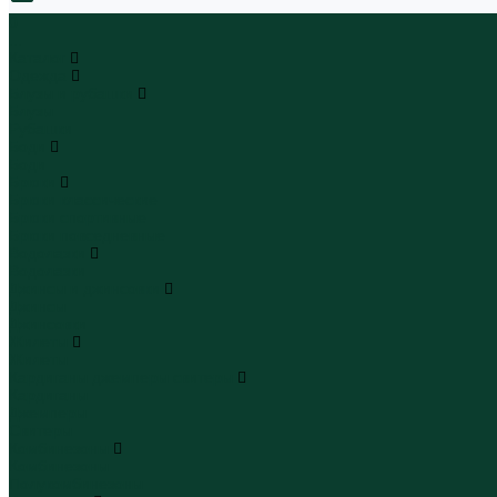
0
...
Каталог
Одежда
Блузы и рубашки
Блузы
Рубашки
Боди
Боди
Брюки
Брюки классические
Брюки спортивные
Брюки повседневные
Водолазки
Водолазки
Джинсы и джинсовки
Джинсы
Джинсовки
Жилеты
Жилеты
Кардиганы джемперы свитеры
Кардиганы
Джемперы
Свитеры
Комбинезоны
Комбинезоны
Полукомбинезоны