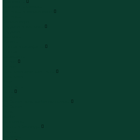
Комплекты
Комплекты одежды
Леггинсы и велосипедки
Леггинсы
Велосипедки
Пиджаки и костюмы
Пиджаки
Костюмы
Жакеты
Платья и сарафаны
Платья
Сарафаны
Туники
Туники
Толстовки худи свитшоты
Толстовки
Худи
Свитшоты
Топы
Топы
Футболки поло майки лонгсливы
Футболки
Поло
Майки
Лонгсливы
Шорты и бермуды
Шорты
Бермуды