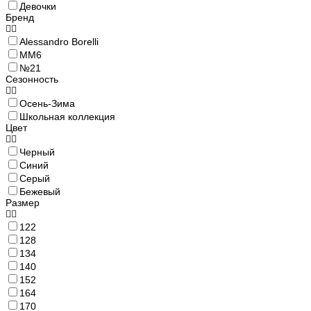
Девочки
Бренд
Alessandro Borelli
MM6
№21
Сезонность
Осень-Зима
Школьная коллекция
Цвет
Черный
Синий
Серый
Бежевый
Размер
122
128
134
140
152
164
170