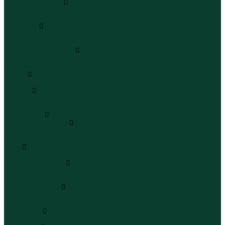
Кроссовки и кеды
Кроссовки
Кеды
Сандалии
Сандалии
Сандалии
Сапоги и полусапоги
Сапоги
Полусапоги
Туфли
Туфли
Сланцы
Шлепанцы
Сланцы
Аксессуары
Галстуки и бабочки
Галстуки
Бабочки
Очки
Очки
Ремни и подтяжки
Ремни
Подтяжки
Сумки и рюкзаки
Сумки
Рюкзаки
Украшения
Украшения