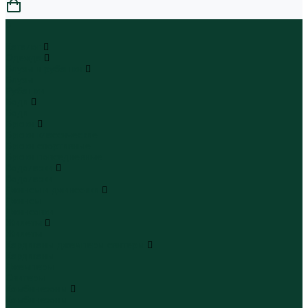
0
...
Каталог
Одежда
Блузы и рубашки
Блузы
Рубашки
Боди
Боди
Брюки
Брюки классические
Брюки спортивные
Брюки повседневные
Водолазки
Водолазки
Джинсы и джинсовки
Джинсы
Джинсовки
Жилеты
Жилеты
Кардиганы джемперы свитеры
Кардиганы
Джемперы
Свитеры
Комбинезоны
Комбинезоны