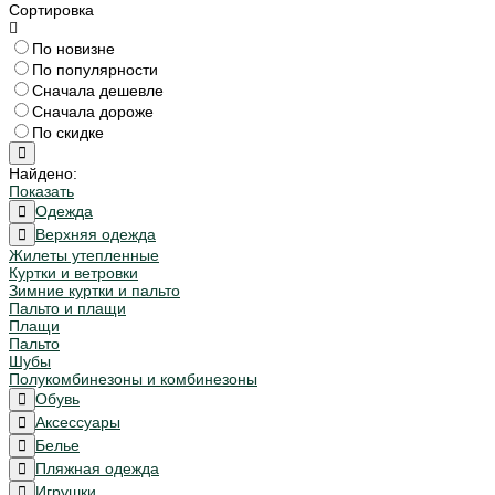
Сортировка
По новизне
По популярности
Сначала дешевле
Сначала дороже
По скидке
Найдено:
Показать
Одежда
Верхняя одежда
Жилеты утепленные
Куртки и ветровки
Зимние куртки и пальто
Пальто и плащи
Плащи
Пальто
Шубы
Полукомбинезоны и комбинезоны
Обувь
Аксессуары
Белье
Пляжная одежда
Игрушки