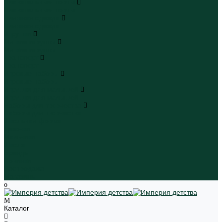
Плавательные шорты
Плавательные шорты
Пляжная одежда
Пляжная одежда
Игрушки
Мягкие игрушки
Мягкие игрушки
Транспорт
Транспорт
Игровые наборы
Игровые наборы
Игрушки для малышей
Игрушки для малышей
Наборы для творчества
Наборы для творчества
Школьная форма
Девочки
Мальчики
Школа
Бренды
Новинки
Распродажа
Магазины
Каталог