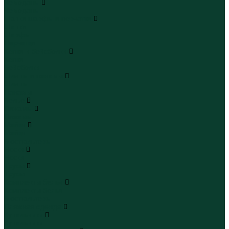
Чемоданы
Чемоданы
Шапки шарфы и перчатки
Шапки
Шарфы
Перчатки
Кепки и бейсболки
Кепки
Бейсболки
Шляпы и панамы
Шляпы
Панамы
Белье
Пижамы
Пижамы
Майки
Майки
Бюстгальтеры
Носки
Носки
Трусы
Трусы
Комплекты белья
Комплекты белья
Бюстгальтеры
Пляжная одежда
Купальники
Купальники