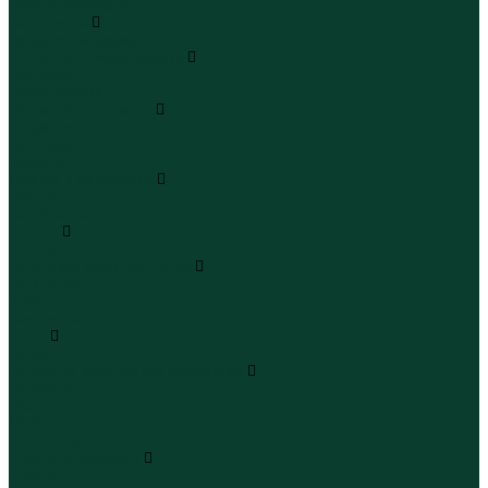
Полукомбинезоны
Комплекты
Комплекты одежды
Леггинсы и велосипедки
Леггинсы
Велосипедки
Пиджаки и костюмы
Пиджаки
Костюмы
Жакеты
Платья и сарафаны
Платья
Сарафаны
Туники
Туники
Толстовки худи свитшоты
Толстовки
Худи
Свитшоты
Топы
Топы
Футболки поло майки лонгсливы
Футболки
Поло
Майки
Лонгсливы
Шорты и бермуды
Шорты