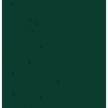
Бермуды
Юбки
Юбки мини
Юбки миди
Юбки макси
Верхняя одежда
Жилеты утепленные
Жилеты утепленные
Куртки и ветровки
Куртки
Ветровки
Бомберы
Зимние куртки и пальто
Зимние куртки
Зимние пальто
Зимние парки
Пальто и плащи
Плащи
Пальто
Шубы
Шубы
Полукомбинезоны и комбинезоны
Комбинезоны утепленные
Полукомбинезоны утепленные
Обувь
Ботинки и полуботинки
Ботинки
Полуботинки