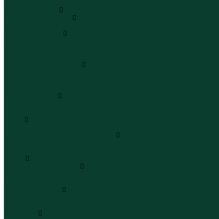
Юбки макси
Верхняя одежда
Жилеты утепленные
Жилеты утепленные
Куртки и ветровки
Куртки
Ветровки
Бомберы
Зимние куртки и пальто
Зимние куртки
Зимние пальто
Зимние парки
Пальто и плащи
Плащи
Пальто
Шубы
Шубы
Полукомбинезоны и комбинезоны
Комбинезоны утепленные
Полукомбинезоны утепленные
Обувь
Ботинки и полуботинки
Ботинки
Полуботинки
Кроссовки и кеды
Кроссовки
Кеды
Сандалии