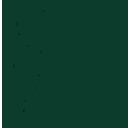
Сандалии
Сандалии
Сапоги и полусапоги
Сапоги
Полусапоги
Туфли
Туфли
Сланцы
Шлепанцы
Сланцы
Аксессуары
Галстуки и бабочки
Галстуки
Бабочки
Очки
Очки
Ремни и подтяжки
Ремни
Подтяжки
Сумки и рюкзаки
Сумки
Рюкзаки
Украшения
Украшения
Чемоданы
Чемоданы
Шапки шарфы и перчатки
Шапки