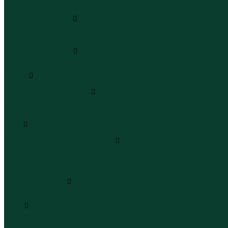
Леггинсы
Велосипедки
Пиджаки и костюмы
Пиджаки
Костюмы
Жакеты
Платья и сарафаны
Платья
Сарафаны
Туники
Туники
Толстовки худи свитшоты
Толстовки
Худи
Свитшоты
Топы
Топы
Футболки поло майки лонгсливы
Футболки
Поло
Майки
Лонгсливы
Шорты и бермуды
Шорты
Бермуды
Юбки
Юбки мини
Юбки миди