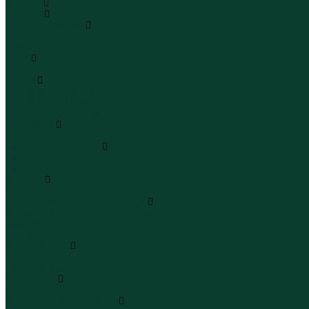
Каталог
Одежда
Блузы и рубашки
Блузы
Рубашки
Боди
Боди
Брюки
Брюки классические
Брюки спортивные
Брюки повседневные
Водолазки
Водолазки
Джинсы и джинсовки
Джинсы
Джинсовки
Жилеты
Жилеты
Кардиганы джемперы свитеры
Кардиганы
Джемперы
Свитеры
Комбинезоны
Комбинезоны
Полукомбинезоны
Комплекты
Комплекты одежды
Леггинсы и велосипедки