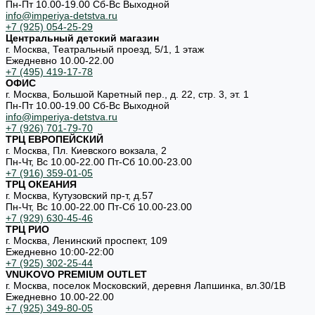
Пн-Пт 10.00-19.00 Cб-Вс Выходной
info@imperiya-detstva.ru
+7 (925) 054-25-29
Центральный детский магазин
г. Москва, Театральный проезд, 5/1, 1 этаж
Ежедневно 10.00-22.00
+7 (495) 419-17-78
ОФИС
г. Москва, Большой Каретный пер., д. 22, стр. 3, эт. 1
Пн-Пт 10.00-19.00 Cб-Вс Выходной
info@imperiya-detstva.ru
+7 (926) 701-79-70
ТРЦ ЕВРОПЕЙСКИЙ
г. Москва, Пл. Киевского вокзала, 2
Пн-Чт, Вс 10.00-22.00 Пт-Сб 10.00-23.00
+7 (916) 359-01-05
ТРЦ ОКЕАНИЯ
г. Москва, Кутузовский пр-т, д.57
Пн-Чт, Вс 10.00-22.00 Пт-Сб 10.00-23.00
+7 (929) 630-45-46
ТРЦ РИО
г. Москва, Ленинский проспект, 109
Ежедневно 10:00-22:00
+7 (925) 302-25-44
VNUKOVO PREMIUM OUTLET
г. Москва, поселок Московский, деревня Лапшинка, вл.30/1В
Ежедневно 10.00-22.00
+7 (925) 349-80-05