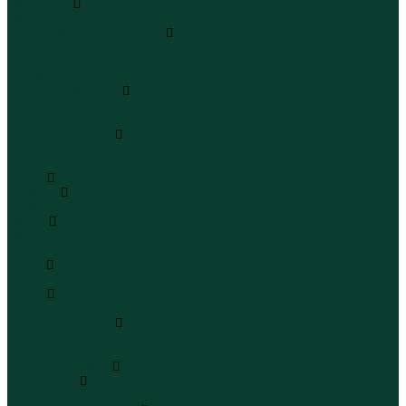
Чемоданы
Чемоданы
Шапки шарфы и перчатки
Шапки
Шарфы
Перчатки
Кепки и бейсболки
Кепки
Бейсболки
Шляпы и панамы
Шляпы
Панамы
Белье
Пижамы
Пижамы
Майки
Майки
Бюстгальтеры
Носки
Носки
Трусы
Трусы
Комплекты белья
Комплекты белья
Бюстгальтеры
Пляжная одежда
Купальники
Купальники