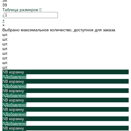
38
39
Таблица размеров
-
+
×
Выбрано максимальное количество, доступное для заказа
шт.
шт.
шт.
шт.
шт.
шт.
шт.
шт.
В корзину
Добавлено
В корзину
Добавлено
В корзину
Добавлено
В корзину
Добавлено
В корзину
Добавлено
В корзину
Добавлено
В корзину