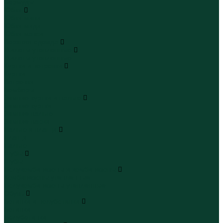
Бермуды
Юбки
Юбки мини
Юбки миди
Юбки макси
Верхняя одежда
Жилеты утепленные
Жилеты утепленные
Куртки и ветровки
Куртки
Ветровки
Бомберы
Зимние куртки и пальто
Зимние куртки
Зимние пальто
Зимние парки
Пальто и плащи
Плащи
Пальто
Шубы
Шубы
Полукомбинезоны и комбинезоны
Комбинезоны утепленные
Полукомбинезоны утепленные
Обувь
Ботинки и полуботинки
Ботинки
Полуботинки