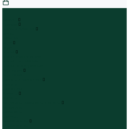
0
...
Каталог
Одежда
Блузы и рубашки
Блузы
Рубашки
Боди
Боди
Брюки
Брюки классические
Брюки спортивные
Брюки повседневные
Водолазки
Водолазки
Джинсы и джинсовки
Джинсы
Джинсовки
Жилеты
Жилеты
Кардиганы джемперы свитеры
Кардиганы
Джемперы
Свитеры
Комбинезоны
Комбинезоны