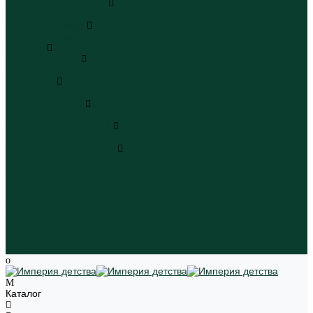
Плавательные шорты
Плавательные шорты
Пляжная одежда
Пляжная одежда
Игрушки
Мягкие игрушки
Мягкие игрушки
Транспорт
Транспорт
Игровые наборы
Игровые наборы
Игрушки для малышей
Игрушки для малышей
Наборы для творчества
Наборы для творчества
Школьная форма
Девочки
Мальчики
Школа
Бренды
Новинки
Распродажа
Магазины
Каталог