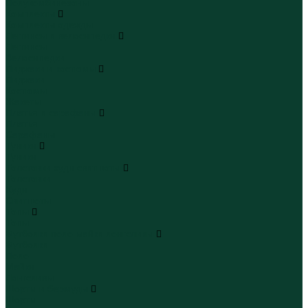
Полукомбинезоны
Комплекты
Комплекты одежды
Леггинсы и велосипедки
Леггинсы
Велосипедки
Пиджаки и костюмы
Пиджаки
Костюмы
Жакеты
Платья и сарафаны
Платья
Сарафаны
Туники
Туники
Толстовки худи свитшоты
Толстовки
Худи
Свитшоты
Топы
Топы
Футболки поло майки лонгсливы
Футболки
Поло
Майки
Лонгсливы
Шорты и бермуды
Шорты