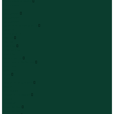
Кроссовки и кеды
Кроссовки
Кеды
Сандалии
Сандалии
Сандалии
Сапоги и полусапоги
Сапоги
Полусапоги
Туфли
Туфли
Сланцы
Шлепанцы
Сланцы
Аксессуары
Галстуки и бабочки
Галстуки
Бабочки
Очки
Очки
Ремни и подтяжки
Ремни
Подтяжки
Сумки и рюкзаки
Сумки
Рюкзаки
Украшения
Украшения