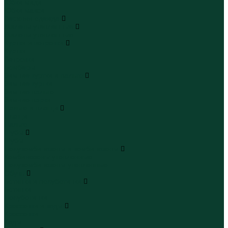
Юбки миди
Юбки макси
Верхняя одежда
Жилеты утепленные
Жилеты утепленные
Куртки и ветровки
Куртки
Ветровки
Бомберы
Зимние куртки и пальто
Зимние куртки
Зимние пальто
Зимние парки
Пальто и плащи
Плащи
Пальто
Шубы
Шубы
Полукомбинезоны и комбинезоны
Комбинезоны утепленные
Полукомбинезоны утепленные
Обувь
Ботинки и полуботинки
Ботинки
Полуботинки
Кроссовки и кеды
Кроссовки
Кеды