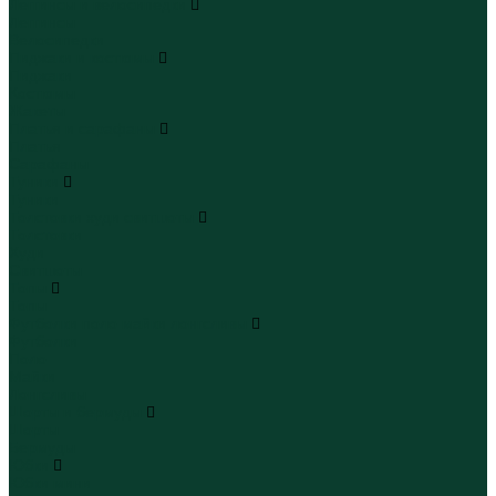
Леггинсы и велосипедки
Леггинсы
Велосипедки
Пиджаки и костюмы
Пиджаки
Костюмы
Жакеты
Платья и сарафаны
Платья
Сарафаны
Туники
Туники
Толстовки худи свитшоты
Толстовки
Худи
Свитшоты
Топы
Топы
Футболки поло майки лонгсливы
Футболки
Поло
Майки
Лонгсливы
Шорты и бермуды
Шорты
Бермуды
Юбки
Юбки мини