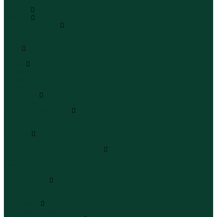
...
Каталог
Одежда
Блузы и рубашки
Блузы
Рубашки
Боди
Боди
Брюки
Брюки классические
Брюки спортивные
Брюки повседневные
Водолазки
Водолазки
Джинсы и джинсовки
Джинсы
Джинсовки
Жилеты
Жилеты
Кардиганы джемперы свитеры
Кардиганы
Джемперы
Свитеры
Комбинезоны
Комбинезоны
Полукомбинезоны
Комплекты
Комплекты одежды