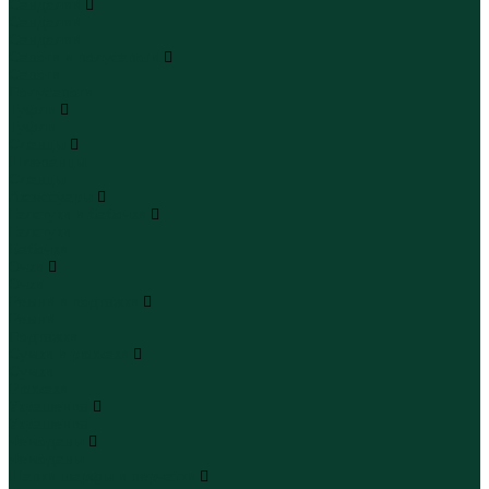
Сандалии
Сандалии
Сандалии
Сапоги и полусапоги
Сапоги
Полусапоги
Туфли
Туфли
Сланцы
Шлепанцы
Сланцы
Аксессуары
Галстуки и бабочки
Галстуки
Бабочки
Очки
Очки
Ремни и подтяжки
Ремни
Подтяжки
Сумки и рюкзаки
Сумки
Рюкзаки
Украшения
Украшения
Чемоданы
Чемоданы
Шапки шарфы и перчатки