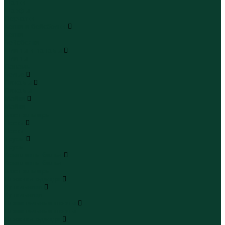
Шапки
Шарфы
Перчатки
Кепки и бейсболки
Кепки
Бейсболки
Шляпы и панамы
Шляпы
Панамы
Белье
Пижамы
Пижамы
Майки
Майки
Бюстгальтеры
Носки
Носки
Трусы
Трусы
Комплекты белья
Комплекты белья
Бюстгальтеры
Пляжная одежда
Купальники
Купальники
Плавательные шорты
Плавательные шорты
Пляжная одежда