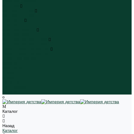
Пляжная одежда
Игрушки
Мягкие игрушки
Мягкие игрушки
Транспорт
Транспорт
Игровые наборы
Игровые наборы
Игрушки для малышей
Игрушки для малышей
Наборы для творчества
Наборы для творчества
Школьная форма
Девочки
Мальчики
Школа
Бренды
Новинки
Распродажа
Магазины
Каталог
Назад
Каталог