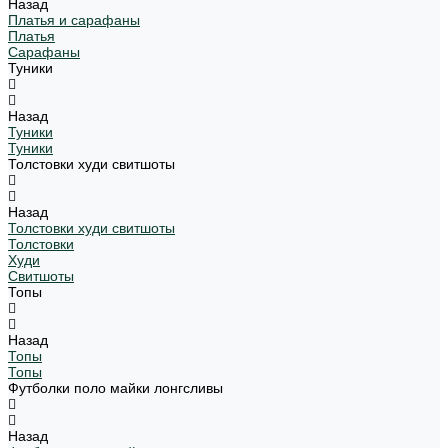
Назад
Платья и сарафаны
Платья
Сарафаны
Туники
Назад
Туники
Туники
Толстовки худи свитшоты
Назад
Толстовки худи свитшоты
Толстовки
Худи
Свитшоты
Топы
Назад
Топы
Топы
Футболки поло майки лонгсливы
Назад