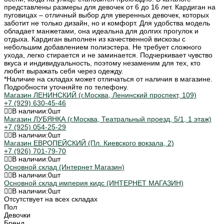
представлены размеры для девочек от 6 до 16 лет. Кардиган на
пуговицах – отличный выбор для уверенных девочек, которых
заботит не только дизайн, но и комфорт. Для удобства модель
обладает манжетами, она идеальна для долгих прогулок и
отдыха. Кардиган выполнен из качественной вискозы с
небольшим добавлением полиэстера. Не требует сложного
ухода, легко стирается и не заминается. Подчеркивает чувство
вкуса и индивидуальность, поэтому незаменим для тех, кто
любит выражать себя через одежду.
*Наличие на складах может отличаться от наличия в магазине.
Подробности уточняйте по телефону.
Магазин ЛЕНИНСКИЙ (г.Москва, Ленинский проспект, 109)
+7 (929) 630-45-46
В наличии:
0
шт
Магазин ЛУБЯНКА (г.Москва, Театральный проезд, 5/1, 1 этаж)
+7 (925) 054-25-29
В наличии:
0
шт
Магазин ЕВРОПЕЙСКИЙ (Пл. Киевского вокзала, 2)
+7 (926) 701-79-70
В наличии:
0
шт
Основной склад (Интернет Магазин)
В наличии:
0
шт
Основной склад империя кидс (ИНТЕРНЕТ МАГАЗИН)
В наличии:
0
шт
Отсутствует на всех складах
Пол
Девочки
Бренд