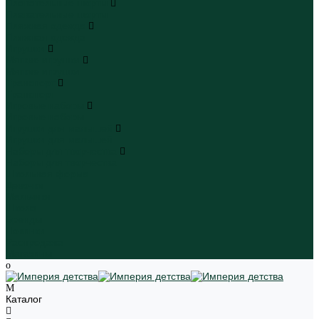
Плавательные шорты
Плавательные шорты
Пляжная одежда
Пляжная одежда
Игрушки
Мягкие игрушки
Мягкие игрушки
Транспорт
Транспорт
Игровые наборы
Игровые наборы
Игрушки для малышей
Игрушки для малышей
Наборы для творчества
Наборы для творчества
Школьная форма
Девочки
Мальчики
Школа
Бренды
Новинки
Распродажа
Магазины
Каталог