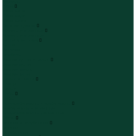
Бермуды
Юбки
Юбки мини
Юбки миди
Юбки макси
Верхняя одежда
Жилеты утепленные
Жилеты утепленные
Куртки и ветровки
Куртки
Ветровки
Бомберы
Зимние куртки и пальто
Зимние куртки
Зимние пальто
Зимние парки
Пальто и плащи
Плащи
Пальто
Шубы
Шубы
Полукомбинезоны и комбинезоны
Комбинезоны утепленные
Полукомбинезоны утепленные
Обувь
Ботинки и полуботинки
Ботинки
Полуботинки