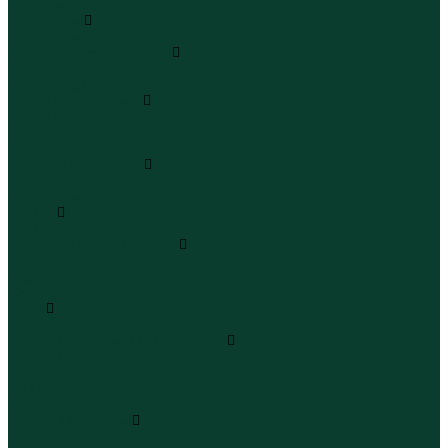
Полукомбинезоны
Комплекты
Комплекты одежды
Леггинсы и велосипедки
Леггинсы
Велосипедки
Пиджаки и костюмы
Пиджаки
Костюмы
Жакеты
Платья и сарафаны
Платья
Сарафаны
Туники
Туники
Толстовки худи свитшоты
Толстовки
Худи
Свитшоты
Топы
Топы
Футболки поло майки лонгсливы
Футболки
Поло
Майки
Лонгсливы
Шорты и бермуды
Шорты