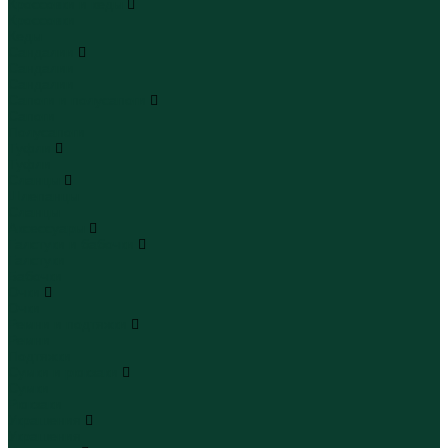
Кроссовки и кеды
Кроссовки
Кеды
Сандалии
Сандалии
Сандалии
Сапоги и полусапоги
Сапоги
Полусапоги
Туфли
Туфли
Сланцы
Шлепанцы
Сланцы
Аксессуары
Галстуки и бабочки
Галстуки
Бабочки
Очки
Очки
Ремни и подтяжки
Ремни
Подтяжки
Сумки и рюкзаки
Сумки
Рюкзаки
Украшения
Украшения