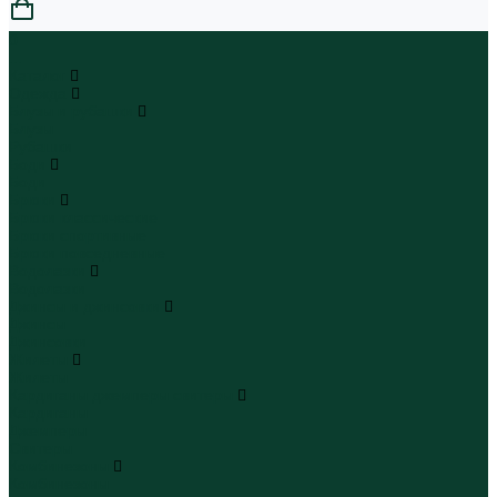
0
...
Каталог
Одежда
Блузы и рубашки
Блузы
Рубашки
Боди
Боди
Брюки
Брюки классические
Брюки спортивные
Брюки повседневные
Водолазки
Водолазки
Джинсы и джинсовки
Джинсы
Джинсовки
Жилеты
Жилеты
Кардиганы джемперы свитеры
Кардиганы
Джемперы
Свитеры
Комбинезоны
Комбинезоны