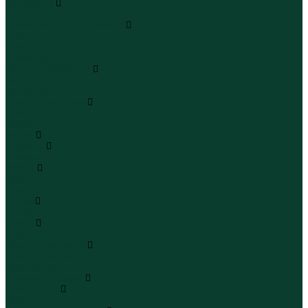
Чемоданы
Чемоданы
Шапки шарфы и перчатки
Шапки
Шарфы
Перчатки
Кепки и бейсболки
Кепки
Бейсболки
Шляпы и панамы
Шляпы
Панамы
Белье
Пижамы
Пижамы
Майки
Майки
Бюстгальтеры
Носки
Носки
Трусы
Трусы
Комплекты белья
Комплекты белья
Бюстгальтеры
Пляжная одежда
Купальники
Купальники