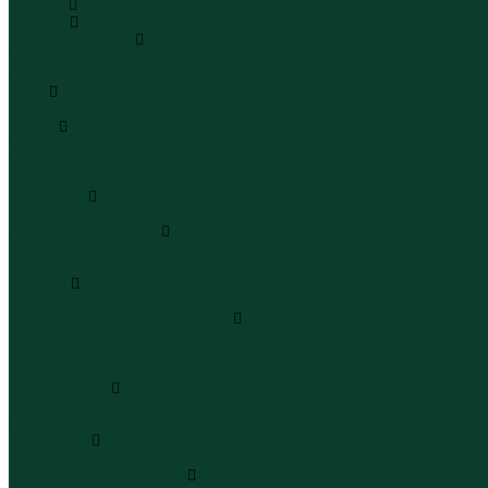
Каталог
Одежда
Блузы и рубашки
Блузы
Рубашки
Боди
Боди
Брюки
Брюки классические
Брюки спортивные
Брюки повседневные
Водолазки
Водолазки
Джинсы и джинсовки
Джинсы
Джинсовки
Жилеты
Жилеты
Кардиганы джемперы свитеры
Кардиганы
Джемперы
Свитеры
Комбинезоны
Комбинезоны
Полукомбинезоны
Комплекты
Комплекты одежды
Леггинсы и велосипедки