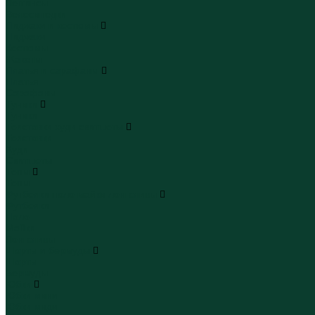
Леггинсы
Велосипедки
Пиджаки и костюмы
Пиджаки
Костюмы
Жакеты
Платья и сарафаны
Платья
Сарафаны
Туники
Туники
Толстовки худи свитшоты
Толстовки
Худи
Свитшоты
Топы
Топы
Футболки поло майки лонгсливы
Футболки
Поло
Майки
Лонгсливы
Шорты и бермуды
Шорты
Бермуды
Юбки
Юбки мини
Юбки миди