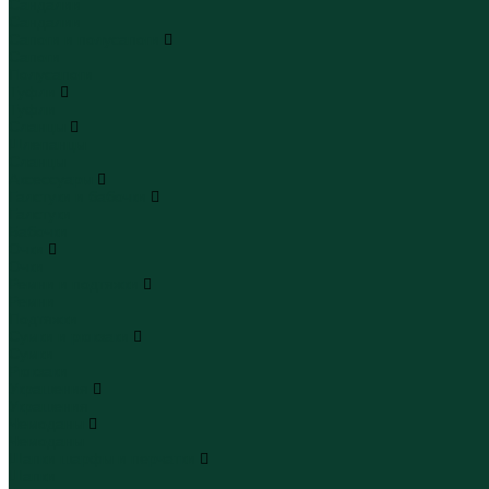
Сандалии
Сандалии
Сапоги и полусапоги
Сапоги
Полусапоги
Туфли
Туфли
Сланцы
Шлепанцы
Сланцы
Аксессуары
Галстуки и бабочки
Галстуки
Бабочки
Очки
Очки
Ремни и подтяжки
Ремни
Подтяжки
Сумки и рюкзаки
Сумки
Рюкзаки
Украшения
Украшения
Чемоданы
Чемоданы
Шапки шарфы и перчатки
Шапки