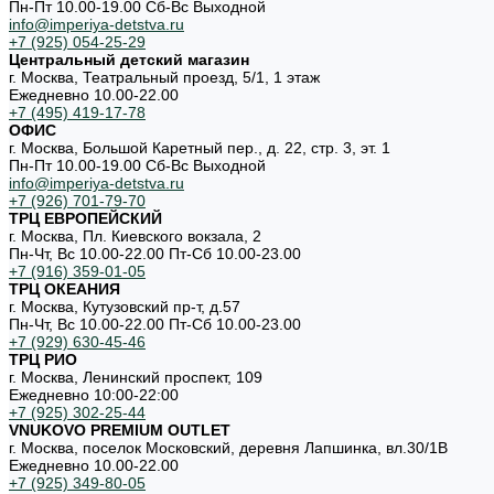
Пн-Пт 10.00-19.00 Cб-Вс Выходной
info@imperiya-detstva.ru
+7 (925) 054-25-29
Центральный детский магазин
г. Москва, Театральный проезд, 5/1, 1 этаж
Ежедневно 10.00-22.00
+7 (495) 419-17-78
ОФИС
г. Москва, Большой Каретный пер., д. 22, стр. 3, эт. 1
Пн-Пт 10.00-19.00 Cб-Вс Выходной
info@imperiya-detstva.ru
+7 (926) 701-79-70
ТРЦ ЕВРОПЕЙСКИЙ
г. Москва, Пл. Киевского вокзала, 2
Пн-Чт, Вс 10.00-22.00 Пт-Сб 10.00-23.00
+7 (916) 359-01-05
ТРЦ ОКЕАНИЯ
г. Москва, Кутузовский пр-т, д.57
Пн-Чт, Вс 10.00-22.00 Пт-Сб 10.00-23.00
+7 (929) 630-45-46
ТРЦ РИО
г. Москва, Ленинский проспект, 109
Ежедневно 10:00-22:00
+7 (925) 302-25-44
VNUKOVO PREMIUM OUTLET
г. Москва, поселок Московский, деревня Лапшинка, вл.30/1В
Ежедневно 10.00-22.00
+7 (925) 349-80-05