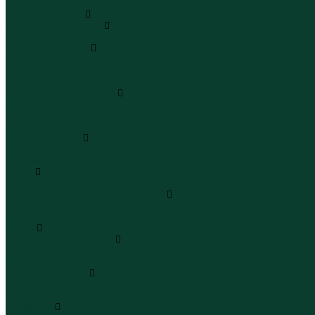
Юбки макси
Верхняя одежда
Жилеты утепленные
Жилеты утепленные
Куртки и ветровки
Куртки
Ветровки
Бомберы
Зимние куртки и пальто
Зимние куртки
Зимние пальто
Зимние парки
Пальто и плащи
Плащи
Пальто
Шубы
Шубы
Полукомбинезоны и комбинезоны
Комбинезоны утепленные
Полукомбинезоны утепленные
Обувь
Ботинки и полуботинки
Ботинки
Полуботинки
Кроссовки и кеды
Кроссовки
Кеды
Сандалии