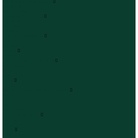
Леггинсы и велосипедки
Леггинсы
Велосипедки
Пиджаки и костюмы
Пиджаки
Костюмы
Жакеты
Платья и сарафаны
Платья
Сарафаны
Туники
Туники
Толстовки худи свитшоты
Толстовки
Худи
Свитшоты
Топы
Топы
Футболки поло майки лонгсливы
Футболки
Поло
Майки
Лонгсливы
Шорты и бермуды
Шорты
Бермуды
Юбки
Юбки мини