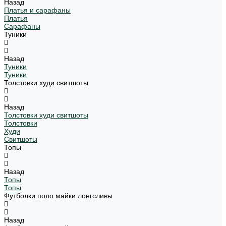
Назад
Платья и сарафаны
Платья
Сарафаны
Туники
Назад
Туники
Туники
Толстовки худи свитшоты
Назад
Толстовки худи свитшоты
Толстовки
Худи
Свитшоты
Топы
Назад
Топы
Топы
Футболки поло майки лонгсливы
Назад