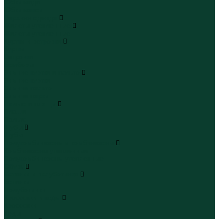
Юбки миди
Юбки макси
Верхняя одежда
Жилеты утепленные
Жилеты утепленные
Куртки и ветровки
Куртки
Ветровки
Бомберы
Зимние куртки и пальто
Зимние куртки
Зимние пальто
Зимние парки
Пальто и плащи
Плащи
Пальто
Шубы
Шубы
Полукомбинезоны и комбинезоны
Комбинезоны утепленные
Полукомбинезоны утепленные
Обувь
Ботинки и полуботинки
Ботинки
Полуботинки
Кроссовки и кеды
Кроссовки
Кеды