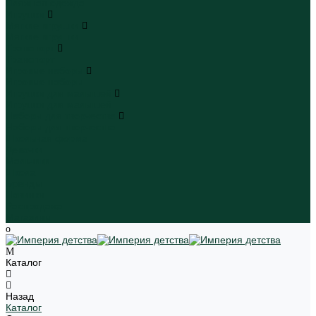
Пляжная одежда
Игрушки
Мягкие игрушки
Мягкие игрушки
Транспорт
Транспорт
Игровые наборы
Игровые наборы
Игрушки для малышей
Игрушки для малышей
Наборы для творчества
Наборы для творчества
Школьная форма
Девочки
Мальчики
Школа
Бренды
Новинки
Распродажа
Магазины
Каталог
Назад
Каталог