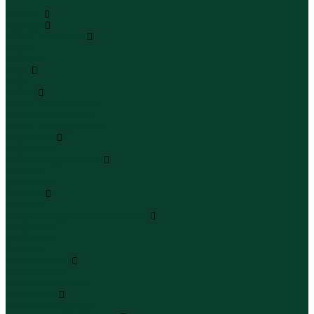
...
Каталог
Одежда
Блузы и рубашки
Блузы
Рубашки
Боди
Боди
Брюки
Брюки классические
Брюки спортивные
Брюки повседневные
Водолазки
Водолазки
Джинсы и джинсовки
Джинсы
Джинсовки
Жилеты
Жилеты
Кардиганы джемперы свитеры
Кардиганы
Джемперы
Свитеры
Комбинезоны
Комбинезоны
Полукомбинезоны
Комплекты
Комплекты одежды