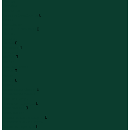
Шапки
Шарфы
Перчатки
Кепки и бейсболки
Кепки
Бейсболки
Шляпы и панамы
Шляпы
Панамы
Белье
Пижамы
Пижамы
Майки
Майки
Бюстгальтеры
Носки
Носки
Трусы
Трусы
Комплекты белья
Комплекты белья
Бюстгальтеры
Пляжная одежда
Купальники
Купальники
Плавательные шорты
Плавательные шорты
Пляжная одежда