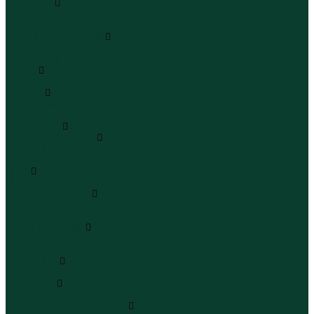
Сандалии
Сандалии
Сандалии
Сапоги и полусапоги
Сапоги
Полусапоги
Туфли
Туфли
Сланцы
Шлепанцы
Сланцы
Аксессуары
Галстуки и бабочки
Галстуки
Бабочки
Очки
Очки
Ремни и подтяжки
Ремни
Подтяжки
Сумки и рюкзаки
Сумки
Рюкзаки
Украшения
Украшения
Чемоданы
Чемоданы
Шапки шарфы и перчатки