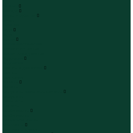
...
Каталог
Одежда
Блузы и рубашки
Блузы
Рубашки
Боди
Боди
Брюки
Брюки классические
Брюки спортивные
Брюки повседневные
Водолазки
Водолазки
Джинсы и джинсовки
Джинсы
Джинсовки
Жилеты
Жилеты
Кардиганы джемперы свитеры
Кардиганы
Джемперы
Свитеры
Комбинезоны
Комбинезоны
Полукомбинезоны
Комплекты
Комплекты одежды