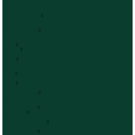
Шапки
Шарфы
Перчатки
Кепки и бейсболки
Кепки
Бейсболки
Шляпы и панамы
Шляпы
Панамы
Белье
Пижамы
Пижамы
Майки
Майки
Бюстгальтеры
Носки
Носки
Трусы
Трусы
Комплекты белья
Комплекты белья
Бюстгальтеры
Пляжная одежда
Купальники
Купальники
Плавательные шорты
Плавательные шорты
Пляжная одежда