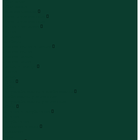
Юбки миди
Юбки макси
Верхняя одежда
Жилеты утепленные
Жилеты утепленные
Куртки и ветровки
Куртки
Ветровки
Бомберы
Зимние куртки и пальто
Зимние куртки
Зимние пальто
Зимние парки
Пальто и плащи
Плащи
Пальто
Шубы
Шубы
Полукомбинезоны и комбинезоны
Комбинезоны утепленные
Полукомбинезоны утепленные
Обувь
Ботинки и полуботинки
Ботинки
Полуботинки
Кроссовки и кеды
Кроссовки
Кеды