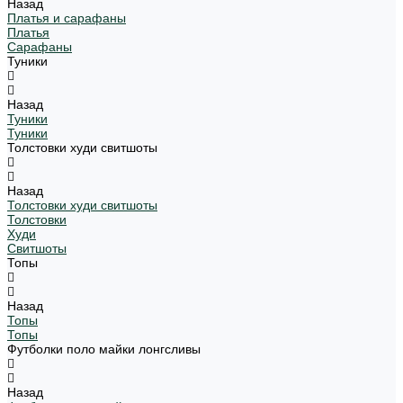
Назад
Платья и сарафаны
Платья
Сарафаны
Туники
Назад
Туники
Туники
Толстовки худи свитшоты
Назад
Толстовки худи свитшоты
Толстовки
Худи
Свитшоты
Топы
Назад
Топы
Топы
Футболки поло майки лонгсливы
Назад