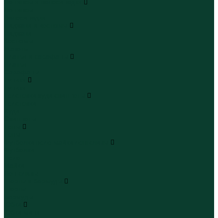
Леггинсы и велосипедки
Леггинсы
Велосипедки
Пиджаки и костюмы
Пиджаки
Костюмы
Жакеты
Платья и сарафаны
Платья
Сарафаны
Туники
Туники
Толстовки худи свитшоты
Толстовки
Худи
Свитшоты
Топы
Топы
Футболки поло майки лонгсливы
Футболки
Поло
Майки
Лонгсливы
Шорты и бермуды
Шорты
Бермуды
Юбки
Юбки мини