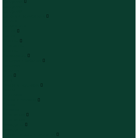
Сандалии
Сандалии
Сандалии
Сапоги и полусапоги
Сапоги
Полусапоги
Туфли
Туфли
Сланцы
Шлепанцы
Сланцы
Аксессуары
Галстуки и бабочки
Галстуки
Бабочки
Очки
Очки
Ремни и подтяжки
Ремни
Подтяжки
Сумки и рюкзаки
Сумки
Рюкзаки
Украшения
Украшения
Чемоданы
Чемоданы
Шапки шарфы и перчатки