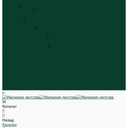
Пляжная одежда
Игрушки
Мягкие игрушки
Мягкие игрушки
Транспорт
Транспорт
Игровые наборы
Игровые наборы
Игрушки для малышей
Игрушки для малышей
Наборы для творчества
Наборы для творчества
Школьная форма
Девочки
Мальчики
Школа
Бренды
Новинки
Распродажа
Магазины
Каталог
Назад
Каталог