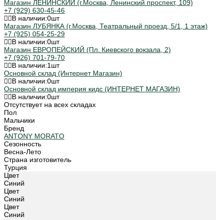
Магазин ЛЕНИНСКИЙ (г.Москва, Ленинский проспект, 109)
+7 (929) 630-45-46
В наличии:
0
шт
Магазин ЛУБЯНКА (г.Москва, Театральный проезд, 5/1, 1 этаж)
+7 (925) 054-25-29
В наличии:
0
шт
Магазин ЕВРОПЕЙСКИЙ (Пл. Киевского вокзала, 2)
+7 (926) 701-79-70
В наличии:
1
шт
Основной склад (Интернет Магазин)
В наличии:
0
шт
Основной склад империя кидс (ИНТЕРНЕТ МАГАЗИН)
В наличии:
0
шт
Отсутствует на всех складах
Пол
Мальчики
Бренд
ANTONY MORATO
Сезонность
Весна-Лето
Страна изготовитель
Турция
Цвет
Синий
Цвет
Синий
Цвет
Синий