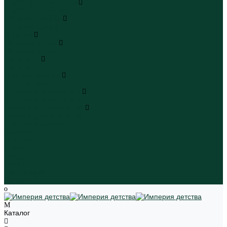
Плавательные шорты
Плавательные шорты
Пляжная одежда
Пляжная одежда
Игрушки
Мягкие игрушки
Мягкие игрушки
Транспорт
Транспорт
Игровые наборы
Игровые наборы
Игрушки для малышей
Игрушки для малышей
Наборы для творчества
Наборы для творчества
Школьная форма
Девочки
Мальчики
Школа
Бренды
Новинки
Распродажа
Магазины
Каталог