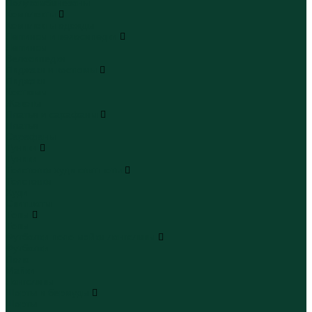
Полукомбинезоны
Комплекты
Комплекты одежды
Леггинсы и велосипедки
Леггинсы
Велосипедки
Пиджаки и костюмы
Пиджаки
Костюмы
Жакеты
Платья и сарафаны
Платья
Сарафаны
Туники
Туники
Толстовки худи свитшоты
Толстовки
Худи
Свитшоты
Топы
Топы
Футболки поло майки лонгсливы
Футболки
Поло
Майки
Лонгсливы
Шорты и бермуды
Шорты