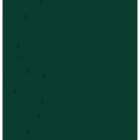
Кроссовки и кеды
Кроссовки
Кеды
Сандалии
Сандалии
Сандалии
Сапоги и полусапоги
Сапоги
Полусапоги
Туфли
Туфли
Сланцы
Шлепанцы
Сланцы
Аксессуары
Галстуки и бабочки
Галстуки
Бабочки
Очки
Очки
Ремни и подтяжки
Ремни
Подтяжки
Сумки и рюкзаки
Сумки
Рюкзаки
Украшения
Украшения