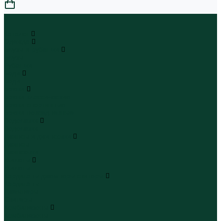
0
...
Каталог
Одежда
Блузы и рубашки
Блузы
Рубашки
Боди
Боди
Брюки
Брюки классические
Брюки спортивные
Брюки повседневные
Водолазки
Водолазки
Джинсы и джинсовки
Джинсы
Джинсовки
Жилеты
Жилеты
Кардиганы джемперы свитеры
Кардиганы
Джемперы
Свитеры
Комбинезоны
Комбинезоны