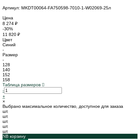
Артикул: MKDT00064-FA750598-7010-1-W02069-25л
Цена
8 274 ₽
-30%
11 820 ₽
Цвет
Синий
-
Размер
-
128
140
152
158
Таблица размеров
-
+
×
Выбрано максимальное количество, доступное для заказа
шт.
шт.
шт.
шт.
шт.
В корзину