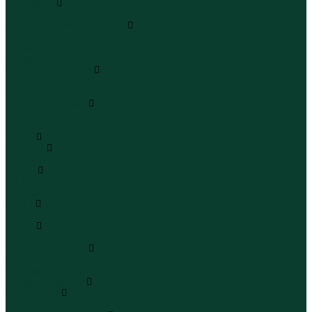
Чемоданы
Чемоданы
Шапки шарфы и перчатки
Шапки
Шарфы
Перчатки
Кепки и бейсболки
Кепки
Бейсболки
Шляпы и панамы
Шляпы
Панамы
Белье
Пижамы
Пижамы
Майки
Майки
Бюстгальтеры
Носки
Носки
Трусы
Трусы
Комплекты белья
Комплекты белья
Бюстгальтеры
Пляжная одежда
Купальники
Купальники