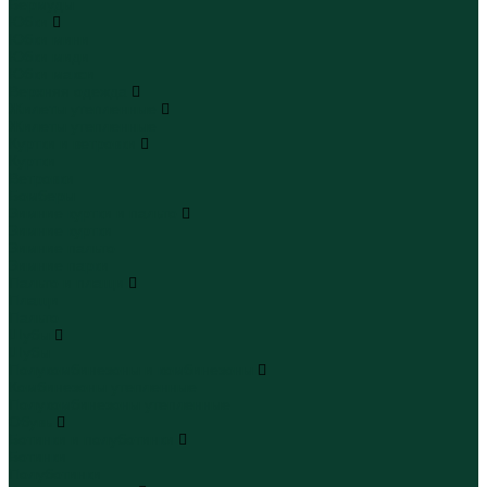
Бермуды
Юбки
Юбки мини
Юбки миди
Юбки макси
Верхняя одежда
Жилеты утепленные
Жилеты утепленные
Куртки и ветровки
Куртки
Ветровки
Бомберы
Зимние куртки и пальто
Зимние куртки
Зимние пальто
Зимние парки
Пальто и плащи
Плащи
Пальто
Шубы
Шубы
Полукомбинезоны и комбинезоны
Комбинезоны утепленные
Полукомбинезоны утепленные
Обувь
Ботинки и полуботинки
Ботинки
Полуботинки