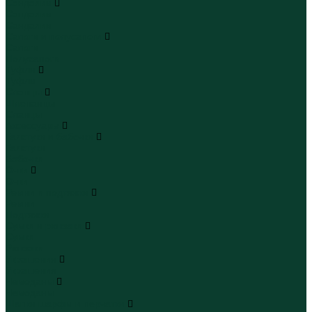
Сандалии
Сандалии
Сандалии
Сапоги и полусапоги
Сапоги
Полусапоги
Туфли
Туфли
Сланцы
Шлепанцы
Сланцы
Аксессуары
Галстуки и бабочки
Галстуки
Бабочки
Очки
Очки
Ремни и подтяжки
Ремни
Подтяжки
Сумки и рюкзаки
Сумки
Рюкзаки
Украшения
Украшения
Чемоданы
Чемоданы
Шапки шарфы и перчатки