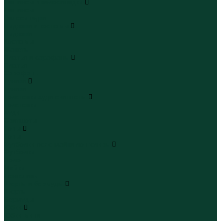
Леггинсы и велосипедки
Леггинсы
Велосипедки
Пиджаки и костюмы
Пиджаки
Костюмы
Жакеты
Платья и сарафаны
Платья
Сарафаны
Туники
Туники
Толстовки худи свитшоты
Толстовки
Худи
Свитшоты
Топы
Топы
Футболки поло майки лонгсливы
Футболки
Поло
Майки
Лонгсливы
Шорты и бермуды
Шорты
Бермуды
Юбки
Юбки мини