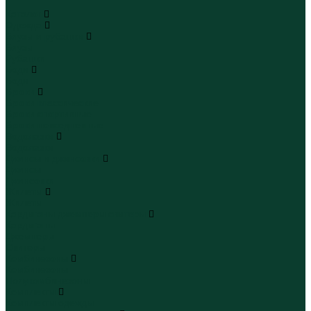
...
Каталог
Одежда
Блузы и рубашки
Блузы
Рубашки
Боди
Боди
Брюки
Брюки классические
Брюки спортивные
Брюки повседневные
Водолазки
Водолазки
Джинсы и джинсовки
Джинсы
Джинсовки
Жилеты
Жилеты
Кардиганы джемперы свитеры
Кардиганы
Джемперы
Свитеры
Комбинезоны
Комбинезоны
Полукомбинезоны
Комплекты
Комплекты одежды