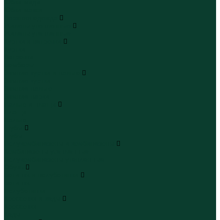
Юбки миди
Юбки макси
Верхняя одежда
Жилеты утепленные
Жилеты утепленные
Куртки и ветровки
Куртки
Ветровки
Бомберы
Зимние куртки и пальто
Зимние куртки
Зимние пальто
Зимние парки
Пальто и плащи
Плащи
Пальто
Шубы
Шубы
Полукомбинезоны и комбинезоны
Комбинезоны утепленные
Полукомбинезоны утепленные
Обувь
Ботинки и полуботинки
Ботинки
Полуботинки
Кроссовки и кеды
Кроссовки
Кеды