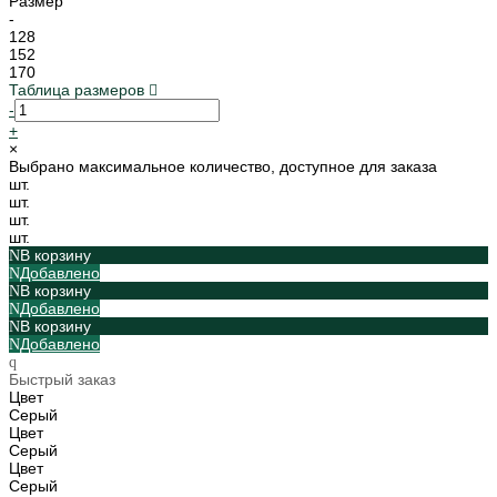
Размер
-
128
152
170
Таблица размеров
-
+
×
Выбрано максимальное количество, доступное для заказа
шт.
шт.
шт.
шт.
В корзину
Добавлено
В корзину
Добавлено
В корзину
Добавлено
Быстрый заказ
Цвет
Серый
Цвет
Серый
Цвет
Серый