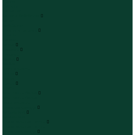
Шапки
Шарфы
Перчатки
Кепки и бейсболки
Кепки
Бейсболки
Шляпы и панамы
Шляпы
Панамы
Белье
Пижамы
Пижамы
Майки
Майки
Бюстгальтеры
Носки
Носки
Трусы
Трусы
Комплекты белья
Комплекты белья
Бюстгальтеры
Пляжная одежда
Купальники
Купальники
Плавательные шорты
Плавательные шорты
Пляжная одежда