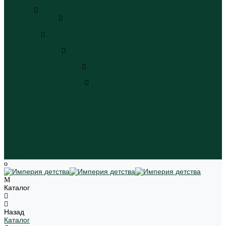
Пляжная одежда
Игрушки
Мягкие игрушки
Мягкие игрушки
Транспорт
Транспорт
Игровые наборы
Игровые наборы
Игрушки для малышей
Игрушки для малышей
Наборы для творчества
Наборы для творчества
Школьная форма
Девочки
Мальчики
Школа
Бренды
Новинки
Распродажа
Магазины
Каталог
Назад
Каталог