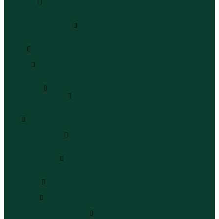
Сандалии
Сандалии
Сандалии
Сапоги и полусапоги
Сапоги
Полусапоги
Туфли
Туфли
Сланцы
Шлепанцы
Сланцы
Аксессуары
Галстуки и бабочки
Галстуки
Бабочки
Очки
Очки
Ремни и подтяжки
Ремни
Подтяжки
Сумки и рюкзаки
Сумки
Рюкзаки
Украшения
Украшения
Чемоданы
Чемоданы
Шапки шарфы и перчатки