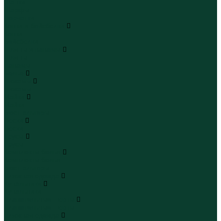
Шапки
Шарфы
Перчатки
Кепки и бейсболки
Кепки
Бейсболки
Шляпы и панамы
Шляпы
Панамы
Белье
Пижамы
Пижамы
Майки
Майки
Бюстгальтеры
Носки
Носки
Трусы
Трусы
Комплекты белья
Комплекты белья
Бюстгальтеры
Пляжная одежда
Купальники
Купальники
Плавательные шорты
Плавательные шорты
Пляжная одежда