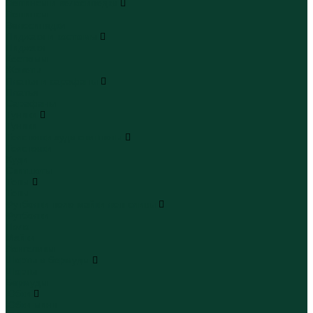
Леггинсы и велосипедки
Леггинсы
Велосипедки
Пиджаки и костюмы
Пиджаки
Костюмы
Жакеты
Платья и сарафаны
Платья
Сарафаны
Туники
Туники
Толстовки худи свитшоты
Толстовки
Худи
Свитшоты
Топы
Топы
Футболки поло майки лонгсливы
Футболки
Поло
Майки
Лонгсливы
Шорты и бермуды
Шорты
Бермуды
Юбки
Юбки мини