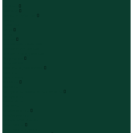
...
Каталог
Одежда
Блузы и рубашки
Блузы
Рубашки
Боди
Боди
Брюки
Брюки классические
Брюки спортивные
Брюки повседневные
Водолазки
Водолазки
Джинсы и джинсовки
Джинсы
Джинсовки
Жилеты
Жилеты
Кардиганы джемперы свитеры
Кардиганы
Джемперы
Свитеры
Комбинезоны
Комбинезоны
Полукомбинезоны
Комплекты
Комплекты одежды