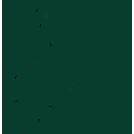
Юбки миди
Юбки макси
Верхняя одежда
Жилеты утепленные
Жилеты утепленные
Куртки и ветровки
Куртки
Ветровки
Бомберы
Зимние куртки и пальто
Зимние куртки
Зимние пальто
Зимние парки
Пальто и плащи
Плащи
Пальто
Шубы
Шубы
Полукомбинезоны и комбинезоны
Комбинезоны утепленные
Полукомбинезоны утепленные
Обувь
Ботинки и полуботинки
Ботинки
Полуботинки
Кроссовки и кеды
Кроссовки
Кеды