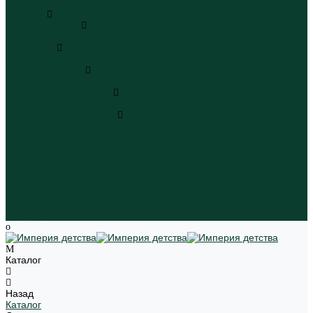
Пляжная одежда
Игрушки
Мягкие игрушки
Мягкие игрушки
Транспорт
Транспорт
Игровые наборы
Игровые наборы
Игрушки для малышей
Игрушки для малышей
Наборы для творчества
Наборы для творчества
Школьная форма
Девочки
Мальчики
Школа
Бренды
Новинки
Распродажа
Магазины
Каталог
Назад
Каталог