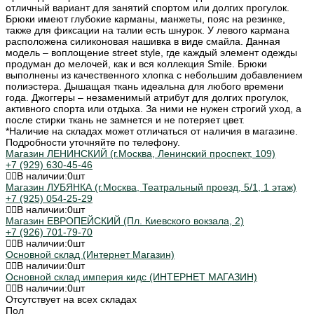
отличный вариант для занятий спортом или долгих прогулок.
Брюки имеют глубокие карманы, манжеты, пояс на резинке,
также для фиксации на талии есть шнурок. У левого кармана
расположена силиконовая нашивка в виде смайла. Данная
модель – воплощение street style, где каждый элемент одежды
продуман до мелочей, как и вся коллекция Smile. Брюки
выполнены из качественного хлопка с небольшим добавлением
полиэстера. Дышащая ткань идеальна для любого времени
года. Джоггеры – незаменимый атрибут для долгих прогулок,
активного спорта или отдыха. За ними не нужен строгий уход, а
после стирки ткань не замнется и не потеряет цвет.
*Наличие на складах может отличаться от наличия в магазине.
Подробности уточняйте по телефону.
Магазин ЛЕНИНСКИЙ (г.Москва, Ленинский проспект, 109)
+7 (929) 630-45-46
В наличии:
0
шт
Магазин ЛУБЯНКА (г.Москва, Театральный проезд, 5/1, 1 этаж)
+7 (925) 054-25-29
В наличии:
0
шт
Магазин ЕВРОПЕЙСКИЙ (Пл. Киевского вокзала, 2)
+7 (926) 701-79-70
В наличии:
0
шт
Основной склад (Интернет Магазин)
В наличии:
0
шт
Основной склад империя кидс (ИНТЕРНЕТ МАГАЗИН)
В наличии:
0
шт
Отсутствует на всех складах
Пол