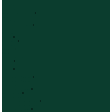
Шапки
Шарфы
Перчатки
Кепки и бейсболки
Кепки
Бейсболки
Шляпы и панамы
Шляпы
Панамы
Белье
Пижамы
Пижамы
Майки
Майки
Бюстгальтеры
Носки
Носки
Трусы
Трусы
Комплекты белья
Комплекты белья
Бюстгальтеры
Пляжная одежда
Купальники
Купальники
Плавательные шорты
Плавательные шорты
Пляжная одежда