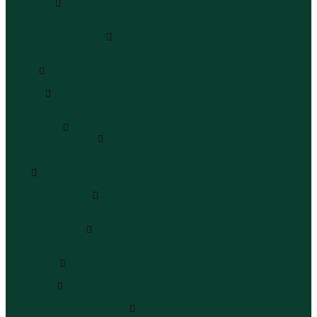
Сандалии
Сандалии
Сандалии
Сапоги и полусапоги
Сапоги
Полусапоги
Туфли
Туфли
Сланцы
Шлепанцы
Сланцы
Аксессуары
Галстуки и бабочки
Галстуки
Бабочки
Очки
Очки
Ремни и подтяжки
Ремни
Подтяжки
Сумки и рюкзаки
Сумки
Рюкзаки
Украшения
Украшения
Чемоданы
Чемоданы
Шапки шарфы и перчатки