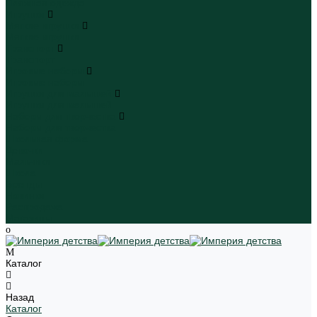
Пляжная одежда
Игрушки
Мягкие игрушки
Мягкие игрушки
Транспорт
Транспорт
Игровые наборы
Игровые наборы
Игрушки для малышей
Игрушки для малышей
Наборы для творчества
Наборы для творчества
Школьная форма
Девочки
Мальчики
Школа
Бренды
Новинки
Распродажа
Магазины
Каталог
Назад
Каталог