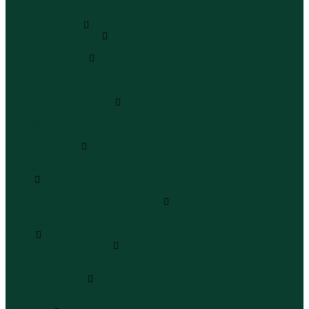
Юбки миди
Юбки макси
Верхняя одежда
Жилеты утепленные
Жилеты утепленные
Куртки и ветровки
Куртки
Ветровки
Бомберы
Зимние куртки и пальто
Зимние куртки
Зимние пальто
Зимние парки
Пальто и плащи
Плащи
Пальто
Шубы
Шубы
Полукомбинезоны и комбинезоны
Комбинезоны утепленные
Полукомбинезоны утепленные
Обувь
Ботинки и полуботинки
Ботинки
Полуботинки
Кроссовки и кеды
Кроссовки
Кеды