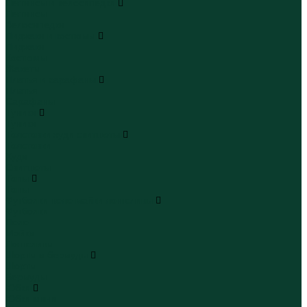
Леггинсы и велосипедки
Леггинсы
Велосипедки
Пиджаки и костюмы
Пиджаки
Костюмы
Жакеты
Платья и сарафаны
Платья
Сарафаны
Туники
Туники
Толстовки худи свитшоты
Толстовки
Худи
Свитшоты
Топы
Топы
Футболки поло майки лонгсливы
Футболки
Поло
Майки
Лонгсливы
Шорты и бермуды
Шорты
Бермуды
Юбки
Юбки мини