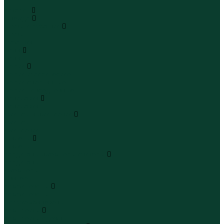
...
Каталог
Одежда
Блузы и рубашки
Блузы
Рубашки
Боди
Боди
Брюки
Брюки классические
Брюки спортивные
Брюки повседневные
Водолазки
Водолазки
Джинсы и джинсовки
Джинсы
Джинсовки
Жилеты
Жилеты
Кардиганы джемперы свитеры
Кардиганы
Джемперы
Свитеры
Комбинезоны
Комбинезоны
Полукомбинезоны
Комплекты
Комплекты одежды