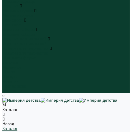
Пляжная одежда
Игрушки
Мягкие игрушки
Мягкие игрушки
Транспорт
Транспорт
Игровые наборы
Игровые наборы
Игрушки для малышей
Игрушки для малышей
Наборы для творчества
Наборы для творчества
Школьная форма
Девочки
Мальчики
Школа
Бренды
Новинки
Распродажа
Магазины
Каталог
Назад
Каталог