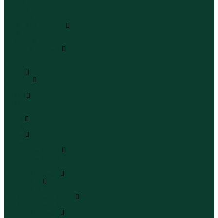
Шапки
Шарфы
Перчатки
Кепки и бейсболки
Кепки
Бейсболки
Шляпы и панамы
Шляпы
Панамы
Белье
Пижамы
Пижамы
Майки
Майки
Бюстгальтеры
Носки
Носки
Трусы
Трусы
Комплекты белья
Комплекты белья
Бюстгальтеры
Пляжная одежда
Купальники
Купальники
Плавательные шорты
Плавательные шорты
Пляжная одежда