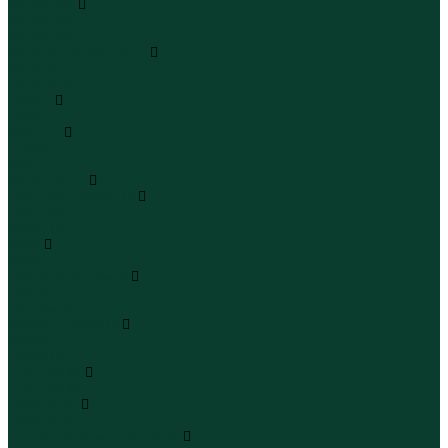
Сандалии
Сандалии
Сандалии
Сапоги и полусапоги
Сапоги
Полусапоги
Туфли
Туфли
Сланцы
Шлепанцы
Сланцы
Аксессуары
Галстуки и бабочки
Галстуки
Бабочки
Очки
Очки
Ремни и подтяжки
Ремни
Подтяжки
Сумки и рюкзаки
Сумки
Рюкзаки
Украшения
Украшения
Чемоданы
Чемоданы
Шапки шарфы и перчатки