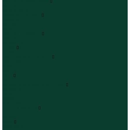
Леггинсы и велосипедки
Леггинсы
Велосипедки
Пиджаки и костюмы
Пиджаки
Костюмы
Жакеты
Платья и сарафаны
Платья
Сарафаны
Туники
Туники
Толстовки худи свитшоты
Толстовки
Худи
Свитшоты
Топы
Топы
Футболки поло майки лонгсливы
Футболки
Поло
Майки
Лонгсливы
Шорты и бермуды
Шорты
Бермуды
Юбки
Юбки мини