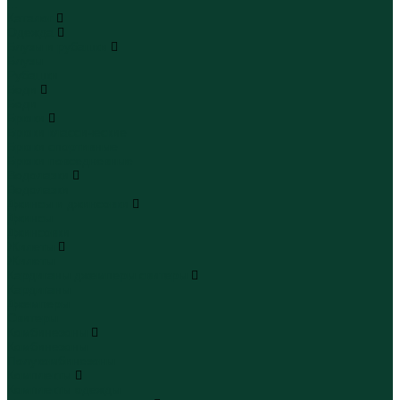
...
Каталог
Одежда
Блузы и рубашки
Блузы
Рубашки
Боди
Боди
Брюки
Брюки классические
Брюки спортивные
Брюки повседневные
Водолазки
Водолазки
Джинсы и джинсовки
Джинсы
Джинсовки
Жилеты
Жилеты
Кардиганы джемперы свитеры
Кардиганы
Джемперы
Свитеры
Комбинезоны
Комбинезоны
Полукомбинезоны
Комплекты
Комплекты одежды