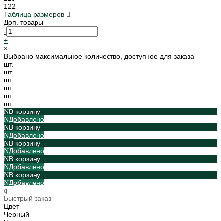
122
Таблица размеров
Доп. товары
-
+
×
Выбрано максимальное количество, доступное для заказа
шт.
шт.
шт.
шт.
шт.
шт.
В корзину
Добавлено
В корзину
Добавлено
В корзину
Добавлено
В корзину
Добавлено
В корзину
Добавлено
Быстрый заказ
Цвет
Черный