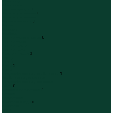
Юбки миди
Юбки макси
Верхняя одежда
Жилеты утепленные
Жилеты утепленные
Куртки и ветровки
Куртки
Ветровки
Бомберы
Зимние куртки и пальто
Зимние куртки
Зимние пальто
Зимние парки
Пальто и плащи
Плащи
Пальто
Шубы
Шубы
Полукомбинезоны и комбинезоны
Комбинезоны утепленные
Полукомбинезоны утепленные
Обувь
Ботинки и полуботинки
Ботинки
Полуботинки
Кроссовки и кеды
Кроссовки
Кеды