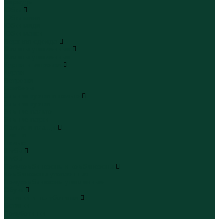
Бермуды
Юбки
Юбки мини
Юбки миди
Юбки макси
Верхняя одежда
Жилеты утепленные
Жилеты утепленные
Куртки и ветровки
Куртки
Ветровки
Бомберы
Зимние куртки и пальто
Зимние куртки
Зимние пальто
Зимние парки
Пальто и плащи
Плащи
Пальто
Шубы
Шубы
Полукомбинезоны и комбинезоны
Комбинезоны утепленные
Полукомбинезоны утепленные
Обувь
Ботинки и полуботинки
Ботинки
Полуботинки