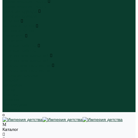
Плавательные шорты
Плавательные шорты
Пляжная одежда
Пляжная одежда
Игрушки
Мягкие игрушки
Мягкие игрушки
Транспорт
Транспорт
Игровые наборы
Игровые наборы
Игрушки для малышей
Игрушки для малышей
Наборы для творчества
Наборы для творчества
Школьная форма
Девочки
Мальчики
Школа
Бренды
Новинки
Распродажа
Магазины
Каталог