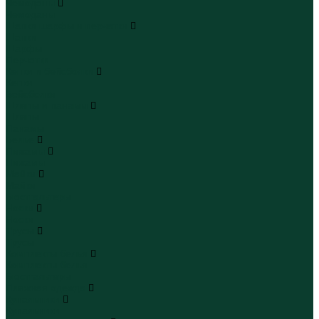
Чемоданы
Чемоданы
Шапки шарфы и перчатки
Шапки
Шарфы
Перчатки
Кепки и бейсболки
Кепки
Бейсболки
Шляпы и панамы
Шляпы
Панамы
Белье
Пижамы
Пижамы
Майки
Майки
Бюстгальтеры
Носки
Носки
Трусы
Трусы
Комплекты белья
Комплекты белья
Бюстгальтеры
Пляжная одежда
Купальники
Купальники