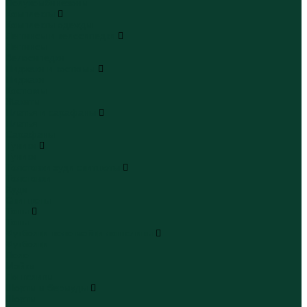
Полукомбинезоны
Комплекты
Комплекты одежды
Леггинсы и велосипедки
Леггинсы
Велосипедки
Пиджаки и костюмы
Пиджаки
Костюмы
Жакеты
Платья и сарафаны
Платья
Сарафаны
Туники
Туники
Толстовки худи свитшоты
Толстовки
Худи
Свитшоты
Топы
Топы
Футболки поло майки лонгсливы
Футболки
Поло
Майки
Лонгсливы
Шорты и бермуды
Шорты