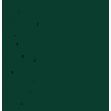
Кроссовки и кеды
Кроссовки
Кеды
Сандалии
Сандалии
Сандалии
Сапоги и полусапоги
Сапоги
Полусапоги
Туфли
Туфли
Сланцы
Шлепанцы
Сланцы
Аксессуары
Галстуки и бабочки
Галстуки
Бабочки
Очки
Очки
Ремни и подтяжки
Ремни
Подтяжки
Сумки и рюкзаки
Сумки
Рюкзаки
Украшения
Украшения