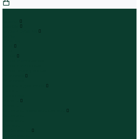
0
...
Каталог
Одежда
Блузы и рубашки
Блузы
Рубашки
Боди
Боди
Брюки
Брюки классические
Брюки спортивные
Брюки повседневные
Водолазки
Водолазки
Джинсы и джинсовки
Джинсы
Джинсовки
Жилеты
Жилеты
Кардиганы джемперы свитеры
Кардиганы
Джемперы
Свитеры
Комбинезоны
Комбинезоны