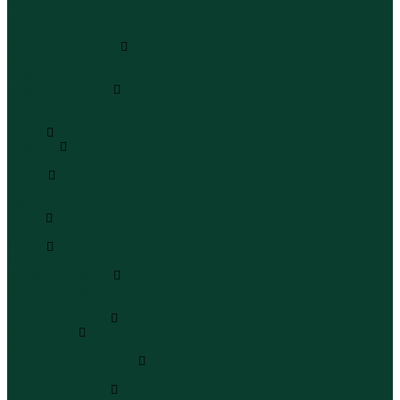
Шапки
Шарфы
Перчатки
Кепки и бейсболки
Кепки
Бейсболки
Шляпы и панамы
Шляпы
Панамы
Белье
Пижамы
Пижамы
Майки
Майки
Бюстгальтеры
Носки
Носки
Трусы
Трусы
Комплекты белья
Комплекты белья
Бюстгальтеры
Пляжная одежда
Купальники
Купальники
Плавательные шорты
Плавательные шорты
Пляжная одежда