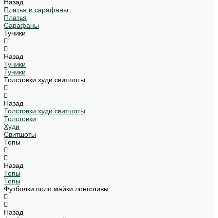
Назад
Платья и сарафаны
Платья
Сарафаны
Туники
Назад
Туники
Туники
Толстовки худи свитшоты
Назад
Толстовки худи свитшоты
Толстовки
Худи
Свитшоты
Топы
Назад
Топы
Топы
Футболки поло майки лонгсливы
Назад