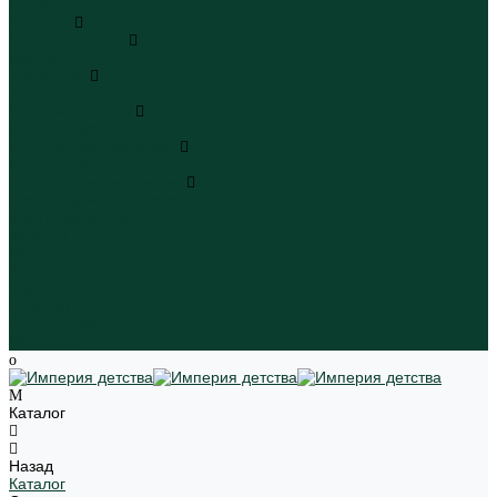
Пляжная одежда
Игрушки
Мягкие игрушки
Мягкие игрушки
Транспорт
Транспорт
Игровые наборы
Игровые наборы
Игрушки для малышей
Игрушки для малышей
Наборы для творчества
Наборы для творчества
Школьная форма
Девочки
Мальчики
Школа
Бренды
Новинки
Распродажа
Магазины
Каталог
Назад
Каталог