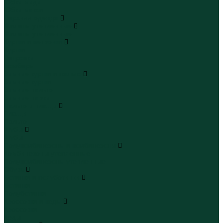
Юбки миди
Юбки макси
Верхняя одежда
Жилеты утепленные
Жилеты утепленные
Куртки и ветровки
Куртки
Ветровки
Бомберы
Зимние куртки и пальто
Зимние куртки
Зимние пальто
Зимние парки
Пальто и плащи
Плащи
Пальто
Шубы
Шубы
Полукомбинезоны и комбинезоны
Комбинезоны утепленные
Полукомбинезоны утепленные
Обувь
Ботинки и полуботинки
Ботинки
Полуботинки
Кроссовки и кеды
Кроссовки
Кеды