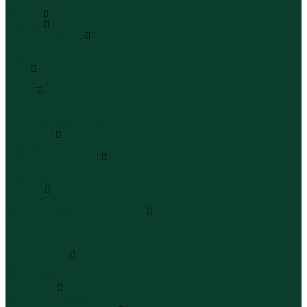
...
Каталог
Одежда
Блузы и рубашки
Блузы
Рубашки
Боди
Боди
Брюки
Брюки классические
Брюки спортивные
Брюки повседневные
Водолазки
Водолазки
Джинсы и джинсовки
Джинсы
Джинсовки
Жилеты
Жилеты
Кардиганы джемперы свитеры
Кардиганы
Джемперы
Свитеры
Комбинезоны
Комбинезоны
Полукомбинезоны
Комплекты
Комплекты одежды