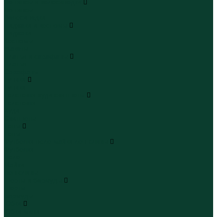
Леггинсы и велосипедки
Леггинсы
Велосипедки
Пиджаки и костюмы
Пиджаки
Костюмы
Жакеты
Платья и сарафаны
Платья
Сарафаны
Туники
Туники
Толстовки худи свитшоты
Толстовки
Худи
Свитшоты
Топы
Топы
Футболки поло майки лонгсливы
Футболки
Поло
Майки
Лонгсливы
Шорты и бермуды
Шорты
Бермуды
Юбки
Юбки мини