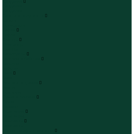
Сандалии
Сандалии
Сандалии
Сапоги и полусапоги
Сапоги
Полусапоги
Туфли
Туфли
Сланцы
Шлепанцы
Сланцы
Аксессуары
Галстуки и бабочки
Галстуки
Бабочки
Очки
Очки
Ремни и подтяжки
Ремни
Подтяжки
Сумки и рюкзаки
Сумки
Рюкзаки
Украшения
Украшения
Чемоданы
Чемоданы
Шапки шарфы и перчатки