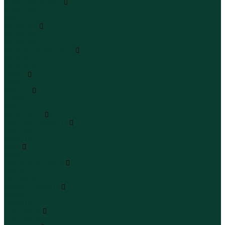
Кроссовки и кеды
Кроссовки
Кеды
Сандалии
Сандалии
Сандалии
Сапоги и полусапоги
Сапоги
Полусапоги
Туфли
Туфли
Сланцы
Шлепанцы
Сланцы
Аксессуары
Галстуки и бабочки
Галстуки
Бабочки
Очки
Очки
Ремни и подтяжки
Ремни
Подтяжки
Сумки и рюкзаки
Сумки
Рюкзаки
Украшения
Украшения