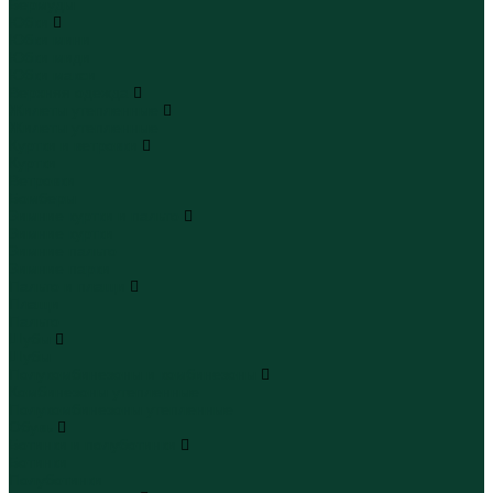
Бермуды
Юбки
Юбки мини
Юбки миди
Юбки макси
Верхняя одежда
Жилеты утепленные
Жилеты утепленные
Куртки и ветровки
Куртки
Ветровки
Бомберы
Зимние куртки и пальто
Зимние куртки
Зимние пальто
Зимние парки
Пальто и плащи
Плащи
Пальто
Шубы
Шубы
Полукомбинезоны и комбинезоны
Комбинезоны утепленные
Полукомбинезоны утепленные
Обувь
Ботинки и полуботинки
Ботинки
Полуботинки