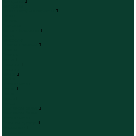
Чемоданы
Чемоданы
Шапки шарфы и перчатки
Шапки
Шарфы
Перчатки
Кепки и бейсболки
Кепки
Бейсболки
Шляпы и панамы
Шляпы
Панамы
Белье
Пижамы
Пижамы
Майки
Майки
Бюстгальтеры
Носки
Носки
Трусы
Трусы
Комплекты белья
Комплекты белья
Бюстгальтеры
Пляжная одежда
Купальники
Купальники