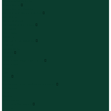
Полукомбинезоны
Комплекты
Комплекты одежды
Леггинсы и велосипедки
Леггинсы
Велосипедки
Пиджаки и костюмы
Пиджаки
Костюмы
Жакеты
Платья и сарафаны
Платья
Сарафаны
Туники
Туники
Толстовки худи свитшоты
Толстовки
Худи
Свитшоты
Топы
Топы
Футболки поло майки лонгсливы
Футболки
Поло
Майки
Лонгсливы
Шорты и бермуды
Шорты