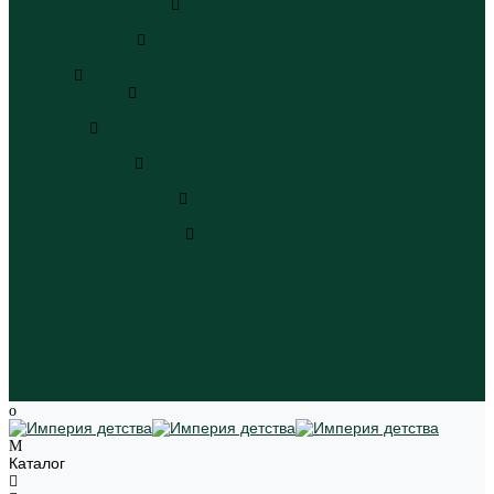
Плавательные шорты
Плавательные шорты
Пляжная одежда
Пляжная одежда
Игрушки
Мягкие игрушки
Мягкие игрушки
Транспорт
Транспорт
Игровые наборы
Игровые наборы
Игрушки для малышей
Игрушки для малышей
Наборы для творчества
Наборы для творчества
Школьная форма
Девочки
Мальчики
Школа
Бренды
Новинки
Распродажа
Магазины
Каталог