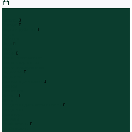
0
...
Каталог
Одежда
Блузы и рубашки
Блузы
Рубашки
Боди
Боди
Брюки
Брюки классические
Брюки спортивные
Брюки повседневные
Водолазки
Водолазки
Джинсы и джинсовки
Джинсы
Джинсовки
Жилеты
Жилеты
Кардиганы джемперы свитеры
Кардиганы
Джемперы
Свитеры
Комбинезоны
Комбинезоны