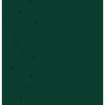
Кроссовки и кеды
Кроссовки
Кеды
Сандалии
Сандалии
Сандалии
Сапоги и полусапоги
Сапоги
Полусапоги
Туфли
Туфли
Сланцы
Шлепанцы
Сланцы
Аксессуары
Галстуки и бабочки
Галстуки
Бабочки
Очки
Очки
Ремни и подтяжки
Ремни
Подтяжки
Сумки и рюкзаки
Сумки
Рюкзаки
Украшения
Украшения