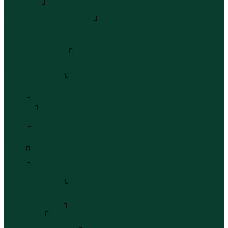
Чемоданы
Чемоданы
Шапки шарфы и перчатки
Шапки
Шарфы
Перчатки
Кепки и бейсболки
Кепки
Бейсболки
Шляпы и панамы
Шляпы
Панамы
Белье
Пижамы
Пижамы
Майки
Майки
Бюстгальтеры
Носки
Носки
Трусы
Трусы
Комплекты белья
Комплекты белья
Бюстгальтеры
Пляжная одежда
Купальники
Купальники