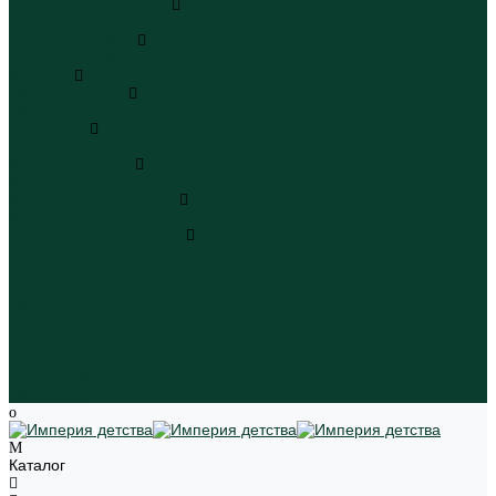
Плавательные шорты
Плавательные шорты
Пляжная одежда
Пляжная одежда
Игрушки
Мягкие игрушки
Мягкие игрушки
Транспорт
Транспорт
Игровые наборы
Игровые наборы
Игрушки для малышей
Игрушки для малышей
Наборы для творчества
Наборы для творчества
Школьная форма
Девочки
Мальчики
Школа
Бренды
Новинки
Распродажа
Магазины
Каталог