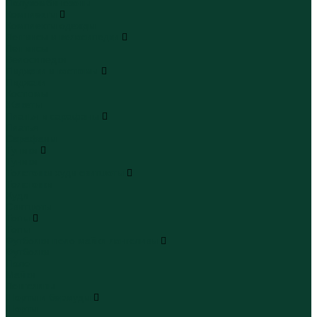
Полукомбинезоны
Комплекты
Комплекты одежды
Леггинсы и велосипедки
Леггинсы
Велосипедки
Пиджаки и костюмы
Пиджаки
Костюмы
Жакеты
Платья и сарафаны
Платья
Сарафаны
Туники
Туники
Толстовки худи свитшоты
Толстовки
Худи
Свитшоты
Топы
Топы
Футболки поло майки лонгсливы
Футболки
Поло
Майки
Лонгсливы
Шорты и бермуды
Шорты