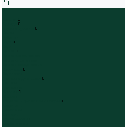
0
...
Каталог
Одежда
Блузы и рубашки
Блузы
Рубашки
Боди
Боди
Брюки
Брюки классические
Брюки спортивные
Брюки повседневные
Водолазки
Водолазки
Джинсы и джинсовки
Джинсы
Джинсовки
Жилеты
Жилеты
Кардиганы джемперы свитеры
Кардиганы
Джемперы
Свитеры
Комбинезоны
Комбинезоны