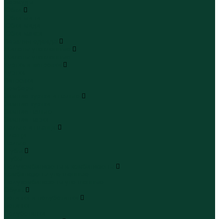
Бермуды
Юбки
Юбки мини
Юбки миди
Юбки макси
Верхняя одежда
Жилеты утепленные
Жилеты утепленные
Куртки и ветровки
Куртки
Ветровки
Бомберы
Зимние куртки и пальто
Зимние куртки
Зимние пальто
Зимние парки
Пальто и плащи
Плащи
Пальто
Шубы
Шубы
Полукомбинезоны и комбинезоны
Комбинезоны утепленные
Полукомбинезоны утепленные
Обувь
Ботинки и полуботинки
Ботинки
Полуботинки