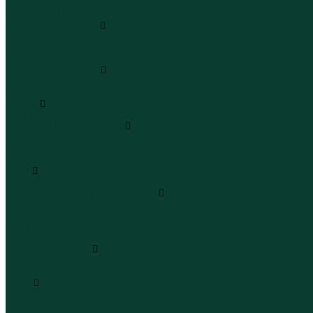
Леггинсы
Велосипедки
Пиджаки и костюмы
Пиджаки
Костюмы
Жакеты
Платья и сарафаны
Платья
Сарафаны
Туники
Туники
Толстовки худи свитшоты
Толстовки
Худи
Свитшоты
Топы
Топы
Футболки поло майки лонгсливы
Футболки
Поло
Майки
Лонгсливы
Шорты и бермуды
Шорты
Бермуды
Юбки
Юбки мини
Юбки миди