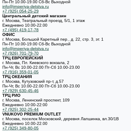
Пн-Пт 10.00-19.00 Cб-Вс Выходной
info@imperiya-detstva.ru
+7 (925) 054-25-29
Центральный детский магазин
г. Москва, Театральный проезд, 5/1, 1 этаж
Ежедневно 10.00-22.00
+7 (495) 419-17-78
ОФИС
г. Москва, Большой Каретный пер., д. 22, стр. 3, эт. 1
Пн-Пт 10.00-19.00 Cб-Вс Выходной
info@imperiya-detstva.ru
+7 (926) 701-79-70
ТРЦ ЕВРОПЕЙСКИЙ
г. Москва, Пл. Киевского вокзала, 2
Пн-Чт, Вс 10.00-22.00 Пт-Сб 10.00-23.00
+7 (916) 359-01-05
ТРЦ ОКЕАНИЯ
г. Москва, Кутузовский пр-т, д.57
Пн-Чт, Вс 10.00-22.00 Пт-Сб 10.00-23.00
+7 (929) 630-45-46
ТРЦ РИО
г. Москва, Ленинский проспект, 109
Ежедневно 10:00-22:00
+7 (925) 302-25-44
VNUKOVO PREMIUM OUTLET
г. Москва, поселок Московский, деревня Лапшинка, вл.30/1В
Ежедневно 10.00-22.00
+7 (925) 349-80-05