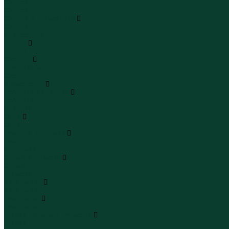
Сандалии
Сандалии
Сапоги и полусапоги
Сапоги
Полусапоги
Туфли
Туфли
Сланцы
Шлепанцы
Сланцы
Аксессуары
Галстуки и бабочки
Галстуки
Бабочки
Очки
Очки
Ремни и подтяжки
Ремни
Подтяжки
Сумки и рюкзаки
Сумки
Рюкзаки
Украшения
Украшения
Чемоданы
Чемоданы
Шапки шарфы и перчатки
Шапки