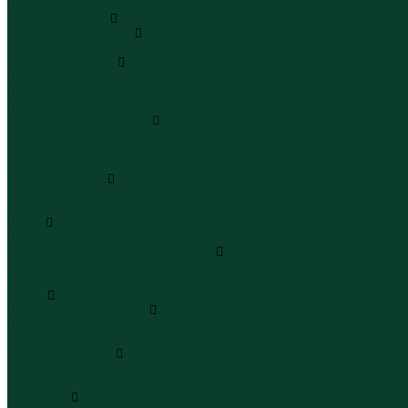
Юбки макси
Верхняя одежда
Жилеты утепленные
Жилеты утепленные
Куртки и ветровки
Куртки
Ветровки
Бомберы
Зимние куртки и пальто
Зимние куртки
Зимние пальто
Зимние парки
Пальто и плащи
Плащи
Пальто
Шубы
Шубы
Полукомбинезоны и комбинезоны
Комбинезоны утепленные
Полукомбинезоны утепленные
Обувь
Ботинки и полуботинки
Ботинки
Полуботинки
Кроссовки и кеды
Кроссовки
Кеды
Сандалии