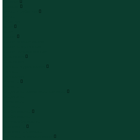
Каталог
Одежда
Блузы и рубашки
Блузы
Рубашки
Боди
Боди
Брюки
Брюки классические
Брюки спортивные
Брюки повседневные
Водолазки
Водолазки
Джинсы и джинсовки
Джинсы
Джинсовки
Жилеты
Жилеты
Кардиганы джемперы свитеры
Кардиганы
Джемперы
Свитеры
Комбинезоны
Комбинезоны
Полукомбинезоны
Комплекты
Комплекты одежды
Леггинсы и велосипедки