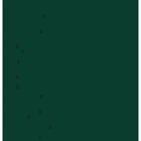
Шапки
Шарфы
Перчатки
Кепки и бейсболки
Кепки
Бейсболки
Шляпы и панамы
Шляпы
Панамы
Белье
Пижамы
Пижамы
Майки
Майки
Бюстгальтеры
Носки
Носки
Трусы
Трусы
Комплекты белья
Комплекты белья
Бюстгальтеры
Пляжная одежда
Купальники
Купальники
Плавательные шорты
Плавательные шорты
Пляжная одежда