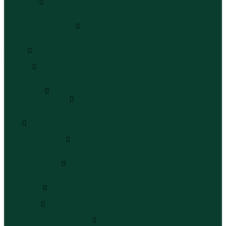
Сандалии
Сандалии
Сандалии
Сапоги и полусапоги
Сапоги
Полусапоги
Туфли
Туфли
Сланцы
Шлепанцы
Сланцы
Аксессуары
Галстуки и бабочки
Галстуки
Бабочки
Очки
Очки
Ремни и подтяжки
Ремни
Подтяжки
Сумки и рюкзаки
Сумки
Рюкзаки
Украшения
Украшения
Чемоданы
Чемоданы
Шапки шарфы и перчатки