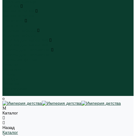
Пляжная одежда
Игрушки
Мягкие игрушки
Мягкие игрушки
Транспорт
Транспорт
Игровые наборы
Игровые наборы
Игрушки для малышей
Игрушки для малышей
Наборы для творчества
Наборы для творчества
Школьная форма
Девочки
Мальчики
Школа
Бренды
Новинки
Распродажа
Магазины
Каталог
Назад
Каталог