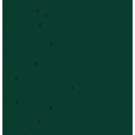
Юбки миди
Юбки макси
Верхняя одежда
Жилеты утепленные
Жилеты утепленные
Куртки и ветровки
Куртки
Ветровки
Бомберы
Зимние куртки и пальто
Зимние куртки
Зимние пальто
Зимние парки
Пальто и плащи
Плащи
Пальто
Шубы
Шубы
Полукомбинезоны и комбинезоны
Комбинезоны утепленные
Полукомбинезоны утепленные
Обувь
Ботинки и полуботинки
Ботинки
Полуботинки
Кроссовки и кеды
Кроссовки
Кеды