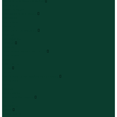
Леггинсы и велосипедки
Леггинсы
Велосипедки
Пиджаки и костюмы
Пиджаки
Костюмы
Жакеты
Платья и сарафаны
Платья
Сарафаны
Туники
Туники
Толстовки худи свитшоты
Толстовки
Худи
Свитшоты
Топы
Топы
Футболки поло майки лонгсливы
Футболки
Поло
Майки
Лонгсливы
Шорты и бермуды
Шорты
Бермуды
Юбки
Юбки мини