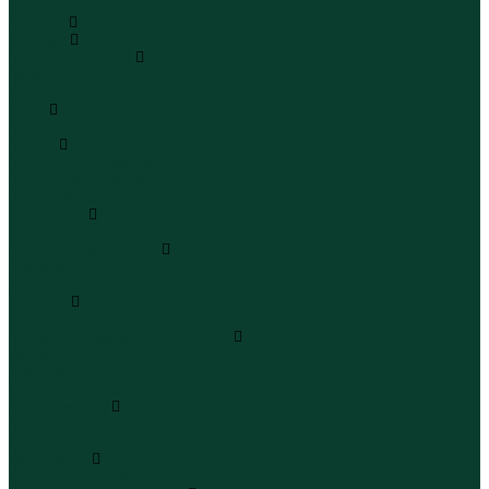
...
Каталог
Одежда
Блузы и рубашки
Блузы
Рубашки
Боди
Боди
Брюки
Брюки классические
Брюки спортивные
Брюки повседневные
Водолазки
Водолазки
Джинсы и джинсовки
Джинсы
Джинсовки
Жилеты
Жилеты
Кардиганы джемперы свитеры
Кардиганы
Джемперы
Свитеры
Комбинезоны
Комбинезоны
Полукомбинезоны
Комплекты
Комплекты одежды