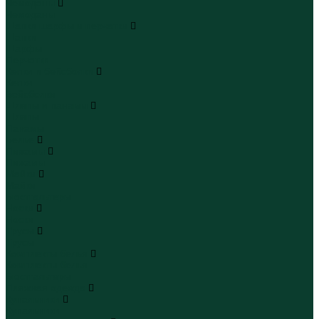
Чемоданы
Чемоданы
Шапки шарфы и перчатки
Шапки
Шарфы
Перчатки
Кепки и бейсболки
Кепки
Бейсболки
Шляпы и панамы
Шляпы
Панамы
Белье
Пижамы
Пижамы
Майки
Майки
Бюстгальтеры
Носки
Носки
Трусы
Трусы
Комплекты белья
Комплекты белья
Бюстгальтеры
Пляжная одежда
Купальники
Купальники