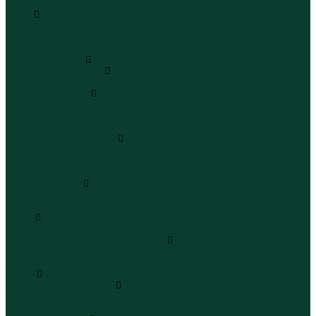
Бермуды
Юбки
Юбки мини
Юбки миди
Юбки макси
Верхняя одежда
Жилеты утепленные
Жилеты утепленные
Куртки и ветровки
Куртки
Ветровки
Бомберы
Зимние куртки и пальто
Зимние куртки
Зимние пальто
Зимние парки
Пальто и плащи
Плащи
Пальто
Шубы
Шубы
Полукомбинезоны и комбинезоны
Комбинезоны утепленные
Полукомбинезоны утепленные
Обувь
Ботинки и полуботинки
Ботинки
Полуботинки