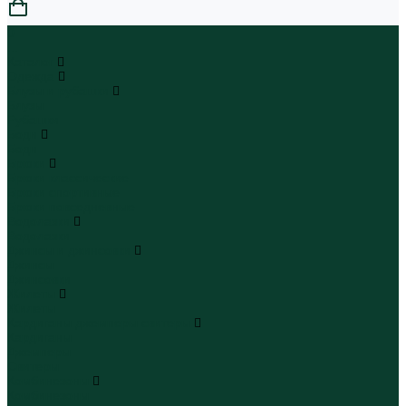
0
...
Каталог
Одежда
Блузы и рубашки
Блузы
Рубашки
Боди
Боди
Брюки
Брюки классические
Брюки спортивные
Брюки повседневные
Водолазки
Водолазки
Джинсы и джинсовки
Джинсы
Джинсовки
Жилеты
Жилеты
Кардиганы джемперы свитеры
Кардиганы
Джемперы
Свитеры
Комбинезоны
Комбинезоны