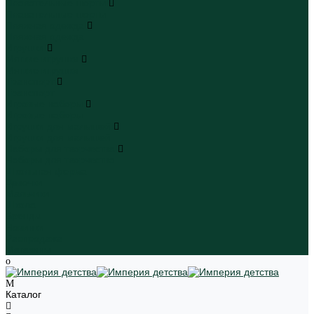
Плавательные шорты
Плавательные шорты
Пляжная одежда
Пляжная одежда
Игрушки
Мягкие игрушки
Мягкие игрушки
Транспорт
Транспорт
Игровые наборы
Игровые наборы
Игрушки для малышей
Игрушки для малышей
Наборы для творчества
Наборы для творчества
Школьная форма
Девочки
Мальчики
Школа
Бренды
Новинки
Распродажа
Магазины
Каталог