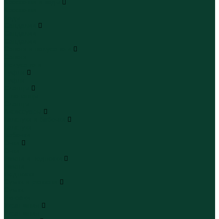
Кроссовки и кеды
Кроссовки
Кеды
Сандалии
Сандалии
Сандалии
Сапоги и полусапоги
Сапоги
Полусапоги
Туфли
Туфли
Сланцы
Шлепанцы
Сланцы
Аксессуары
Галстуки и бабочки
Галстуки
Бабочки
Очки
Очки
Ремни и подтяжки
Ремни
Подтяжки
Сумки и рюкзаки
Сумки
Рюкзаки
Украшения
Украшения