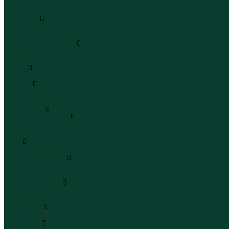
Кроссовки
Кеды
Сандалии
Сандалии
Сандалии
Сапоги и полусапоги
Сапоги
Полусапоги
Туфли
Туфли
Сланцы
Шлепанцы
Сланцы
Аксессуары
Галстуки и бабочки
Галстуки
Бабочки
Очки
Очки
Ремни и подтяжки
Ремни
Подтяжки
Сумки и рюкзаки
Сумки
Рюкзаки
Украшения
Украшения
Чемоданы