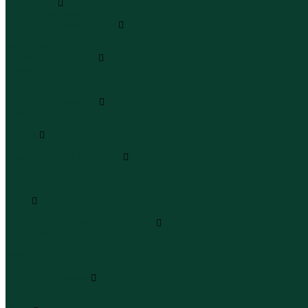
Комплекты
Комплекты одежды
Леггинсы и велосипедки
Леггинсы
Велосипедки
Пиджаки и костюмы
Пиджаки
Костюмы
Жакеты
Платья и сарафаны
Платья
Сарафаны
Туники
Туники
Толстовки худи свитшоты
Толстовки
Худи
Свитшоты
Топы
Топы
Футболки поло майки лонгсливы
Футболки
Поло
Майки
Лонгсливы
Шорты и бермуды
Шорты
Бермуды