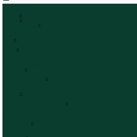
0
...
Каталог
Одежда
Блузы и рубашки
Блузы
Рубашки
Боди
Боди
Брюки
Брюки классические
Брюки спортивные
Брюки повседневные
Водолазки
Водолазки
Джинсы и джинсовки
Джинсы
Джинсовки
Жилеты
Жилеты
Кардиганы джемперы свитеры
Кардиганы
Джемперы
Свитеры
Комбинезоны
Комбинезоны
Полукомбинезоны