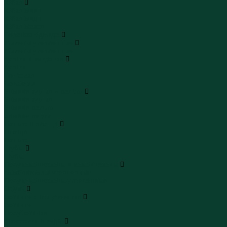
Юбки
Юбки мини
Юбки миди
Юбки макси
Верхняя одежда
Жилеты утепленные
Жилеты утепленные
Куртки и ветровки
Куртки
Ветровки
Бомберы
Зимние куртки и пальто
Зимние куртки
Зимние пальто
Зимние парки
Пальто и плащи
Плащи
Пальто
Шубы
Шубы
Полукомбинезоны и комбинезоны
Комбинезоны утепленные
Полукомбинезоны утепленные
Обувь
Ботинки и полуботинки
Ботинки
Полуботинки
Кроссовки и кеды