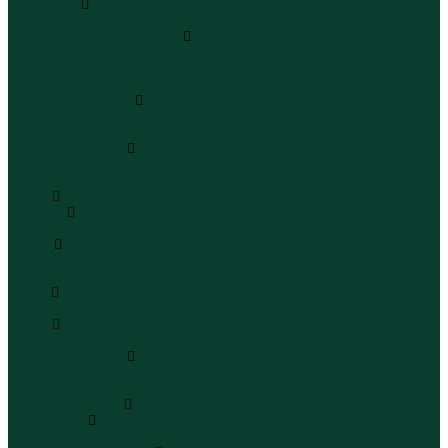
Чемоданы
Чемоданы
Шапки шарфы и перчатки
Шапки
Шарфы
Перчатки
Кепки и бейсболки
Кепки
Бейсболки
Шляпы и панамы
Шляпы
Панамы
Белье
Пижамы
Пижамы
Майки
Майки
Бюстгальтеры
Носки
Носки
Трусы
Трусы
Комплекты белья
Комплекты белья
Бюстгальтеры
Пляжная одежда
Купальники
Купальники