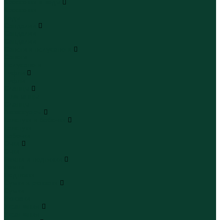
Кроссовки и кеды
Кроссовки
Кеды
Сандалии
Сандалии
Сандалии
Сапоги и полусапоги
Сапоги
Полусапоги
Туфли
Туфли
Сланцы
Шлепанцы
Сланцы
Аксессуары
Галстуки и бабочки
Галстуки
Бабочки
Очки
Очки
Ремни и подтяжки
Ремни
Подтяжки
Сумки и рюкзаки
Сумки
Рюкзаки
Украшения
Украшения