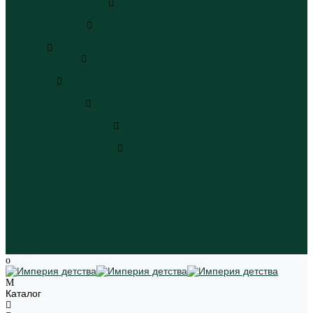
Плавательные шорты
Плавательные шорты
Пляжная одежда
Пляжная одежда
Игрушки
Мягкие игрушки
Мягкие игрушки
Транспорт
Транспорт
Игровые наборы
Игровые наборы
Игрушки для малышей
Игрушки для малышей
Наборы для творчества
Наборы для творчества
Школьная форма
Девочки
Мальчики
Школа
Бренды
Новинки
Распродажа
Магазины
Каталог