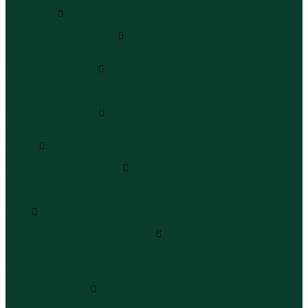
Полукомбинезоны
Комплекты
Комплекты одежды
Леггинсы и велосипедки
Леггинсы
Велосипедки
Пиджаки и костюмы
Пиджаки
Костюмы
Жакеты
Платья и сарафаны
Платья
Сарафаны
Туники
Туники
Толстовки худи свитшоты
Толстовки
Худи
Свитшоты
Топы
Топы
Футболки поло майки лонгсливы
Футболки
Поло
Майки
Лонгсливы
Шорты и бермуды
Шорты