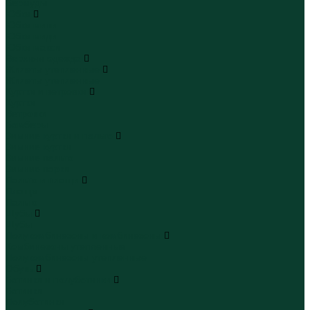
Бермуды
Юбки
Юбки мини
Юбки миди
Юбки макси
Верхняя одежда
Жилеты утепленные
Жилеты утепленные
Куртки и ветровки
Куртки
Ветровки
Бомберы
Зимние куртки и пальто
Зимние куртки
Зимние пальто
Зимние парки
Пальто и плащи
Плащи
Пальто
Шубы
Шубы
Полукомбинезоны и комбинезоны
Комбинезоны утепленные
Полукомбинезоны утепленные
Обувь
Ботинки и полуботинки
Ботинки
Полуботинки