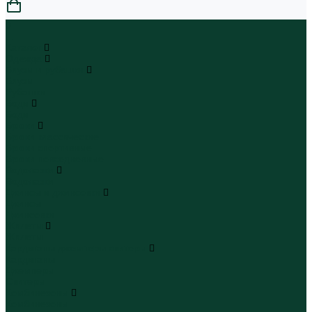
0
...
Каталог
Одежда
Блузы и рубашки
Блузы
Рубашки
Боди
Боди
Брюки
Брюки классические
Брюки спортивные
Брюки повседневные
Водолазки
Водолазки
Джинсы и джинсовки
Джинсы
Джинсовки
Жилеты
Жилеты
Кардиганы джемперы свитеры
Кардиганы
Джемперы
Свитеры
Комбинезоны
Комбинезоны