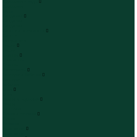
Кроссовки и кеды
Кроссовки
Кеды
Сандалии
Сандалии
Сандалии
Сапоги и полусапоги
Сапоги
Полусапоги
Туфли
Туфли
Сланцы
Шлепанцы
Сланцы
Аксессуары
Галстуки и бабочки
Галстуки
Бабочки
Очки
Очки
Ремни и подтяжки
Ремни
Подтяжки
Сумки и рюкзаки
Сумки
Рюкзаки
Украшения
Украшения