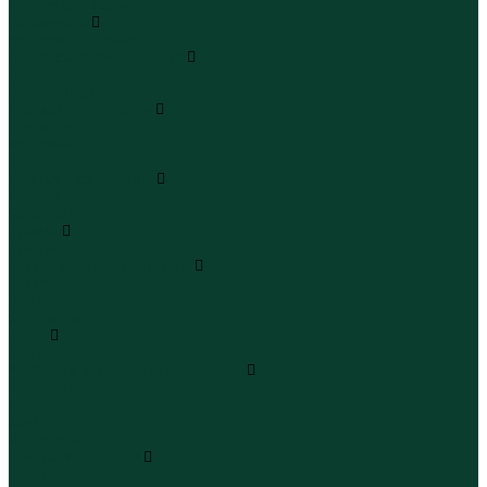
Полукомбинезоны
Комплекты
Комплекты одежды
Леггинсы и велосипедки
Леггинсы
Велосипедки
Пиджаки и костюмы
Пиджаки
Костюмы
Жакеты
Платья и сарафаны
Платья
Сарафаны
Туники
Туники
Толстовки худи свитшоты
Толстовки
Худи
Свитшоты
Топы
Топы
Футболки поло майки лонгсливы
Футболки
Поло
Майки
Лонгсливы
Шорты и бермуды
Шорты