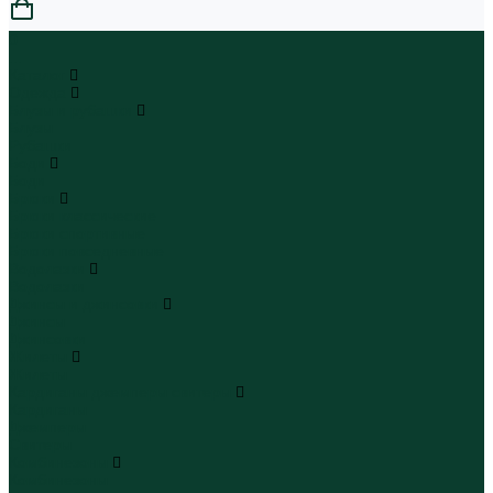
0
...
Каталог
Одежда
Блузы и рубашки
Блузы
Рубашки
Боди
Боди
Брюки
Брюки классические
Брюки спортивные
Брюки повседневные
Водолазки
Водолазки
Джинсы и джинсовки
Джинсы
Джинсовки
Жилеты
Жилеты
Кардиганы джемперы свитеры
Кардиганы
Джемперы
Свитеры
Комбинезоны
Комбинезоны