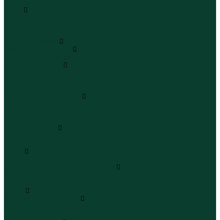
Бермуды
Юбки
Юбки мини
Юбки миди
Юбки макси
Верхняя одежда
Жилеты утепленные
Жилеты утепленные
Куртки и ветровки
Куртки
Ветровки
Бомберы
Зимние куртки и пальто
Зимние куртки
Зимние пальто
Зимние парки
Пальто и плащи
Плащи
Пальто
Шубы
Шубы
Полукомбинезоны и комбинезоны
Комбинезоны утепленные
Полукомбинезоны утепленные
Обувь
Ботинки и полуботинки
Ботинки
Полуботинки