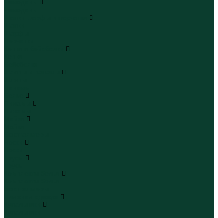
Чемоданы
Чемоданы
Шапки шарфы и перчатки
Шапки
Шарфы
Перчатки
Кепки и бейсболки
Кепки
Бейсболки
Шляпы и панамы
Шляпы
Панамы
Белье
Пижамы
Пижамы
Майки
Майки
Бюстгальтеры
Носки
Носки
Трусы
Трусы
Комплекты белья
Комплекты белья
Бюстгальтеры
Пляжная одежда
Купальники
Купальники