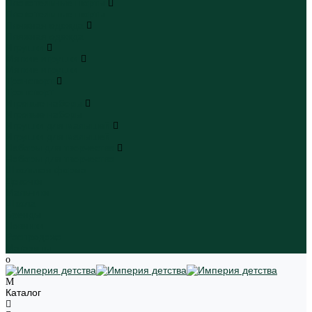
Плавательные шорты
Плавательные шорты
Пляжная одежда
Пляжная одежда
Игрушки
Мягкие игрушки
Мягкие игрушки
Транспорт
Транспорт
Игровые наборы
Игровые наборы
Игрушки для малышей
Игрушки для малышей
Наборы для творчества
Наборы для творчества
Школьная форма
Девочки
Мальчики
Школа
Бренды
Новинки
Распродажа
Магазины
Каталог