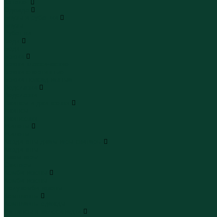
Каталог
Одежда
Блузы и рубашки
Блузы
Рубашки
Боди
Боди
Брюки
Брюки классические
Брюки спортивные
Брюки повседневные
Водолазки
Водолазки
Джинсы и джинсовки
Джинсы
Джинсовки
Жилеты
Жилеты
Кардиганы джемперы свитеры
Кардиганы
Джемперы
Свитеры
Комбинезоны
Комбинезоны
Полукомбинезоны
Комплекты
Комплекты одежды
Леггинсы и велосипедки