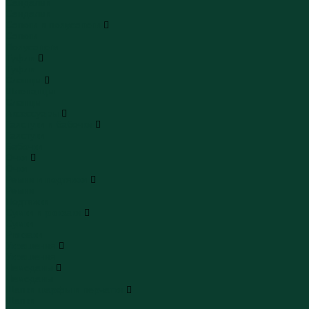
Сандалии
Сандалии
Сапоги и полусапоги
Сапоги
Полусапоги
Туфли
Туфли
Сланцы
Шлепанцы
Сланцы
Аксессуары
Галстуки и бабочки
Галстуки
Бабочки
Очки
Очки
Ремни и подтяжки
Ремни
Подтяжки
Сумки и рюкзаки
Сумки
Рюкзаки
Украшения
Украшения
Чемоданы
Чемоданы
Шапки шарфы и перчатки
Шапки