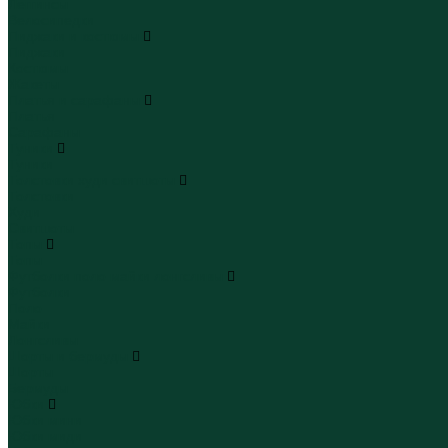
Леггинсы
Велосипедки
Пиджаки и костюмы
Пиджаки
Костюмы
Жакеты
Платья и сарафаны
Платья
Сарафаны
Туники
Туники
Толстовки худи свитшоты
Толстовки
Худи
Свитшоты
Топы
Топы
Футболки поло майки лонгсливы
Футболки
Поло
Майки
Лонгсливы
Шорты и бермуды
Шорты
Бермуды
Юбки
Юбки мини
Юбки миди