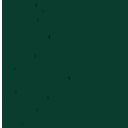
Юбки макси
Верхняя одежда
Жилеты утепленные
Жилеты утепленные
Куртки и ветровки
Куртки
Ветровки
Бомберы
Зимние куртки и пальто
Зимние куртки
Зимние пальто
Зимние парки
Пальто и плащи
Плащи
Пальто
Шубы
Шубы
Полукомбинезоны и комбинезоны
Комбинезоны утепленные
Полукомбинезоны утепленные
Обувь
Ботинки и полуботинки
Ботинки
Полуботинки
Кроссовки и кеды
Кроссовки
Кеды
Сандалии