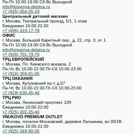
Пн-Пт 10.00-19.00 Cб-Вс Выходной
info@imperiya-detstva.ru
+7 (925) 054-25-29
Центральный детский магазин
г. Москва, Театральный проезд, 5/1, 1 этаж
Ежедневно 10.00-22.00
+7 (495) 419-17-78
ОФИС
г. Москва, Большой Каретный пер., д. 22, стр. 3, эт. 1
Пн-Пт 10.00-19.00 Cб-Вс Выходной
info@imperiya-detstva.ru
+7 (926) 701-79-70
ТРЦ ЕВРОПЕЙСКИЙ
г. Москва, Пл. Киевского вокзала, 2
Пн-Чт, Вс 10.00-22.00 Пт-Сб 10.00-23.00
+7 (916) 359-01-05
ТРЦ ОКЕАНИЯ
г. Москва, Кутузовский пр-т, д.57
Пн-Чт, Вс 10.00-22.00 Пт-Сб 10.00-23.00
+7 (929) 630-45-46
ТРЦ РИО
г. Москва, Ленинский проспект, 109
Ежедневно 10:00-22:00
+7 (925) 302-25-44
VNUKOVO PREMIUM OUTLET
г. Москва, поселок Московский, деревня Лапшинка, вл.30/1В
Ежедневно 10.00-22.00
+7 (925) 349-80-05