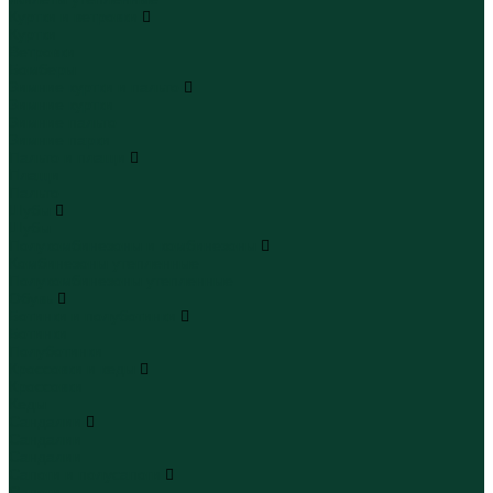
Куртки и ветровки
Куртки
Ветровки
Бомберы
Зимние куртки и пальто
Зимние куртки
Зимние пальто
Зимние парки
Пальто и плащи
Плащи
Пальто
Шубы
Шубы
Полукомбинезоны и комбинезоны
Комбинезоны утепленные
Полукомбинезоны утепленные
Обувь
Ботинки и полуботинки
Ботинки
Полуботинки
Кроссовки и кеды
Кроссовки
Кеды
Сандалии
Сандалии
Сандалии
Сапоги и полусапоги
Сапоги