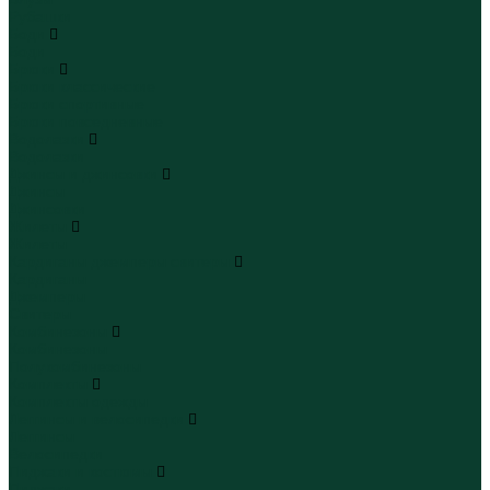
Рубашки
Боди
Боди
Брюки
Брюки классические
Брюки спортивные
Брюки повседневные
Водолазки
Водолазки
Джинсы и джинсовки
Джинсы
Джинсовки
Жилеты
Жилеты
Кардиганы джемперы свитеры
Кардиганы
Джемперы
Свитеры
Комбинезоны
Комбинезоны
Полукомбинезоны
Комплекты
Комплекты одежды
Леггинсы и велосипедки
Леггинсы
Велосипедки
Пиджаки и костюмы
Пиджаки