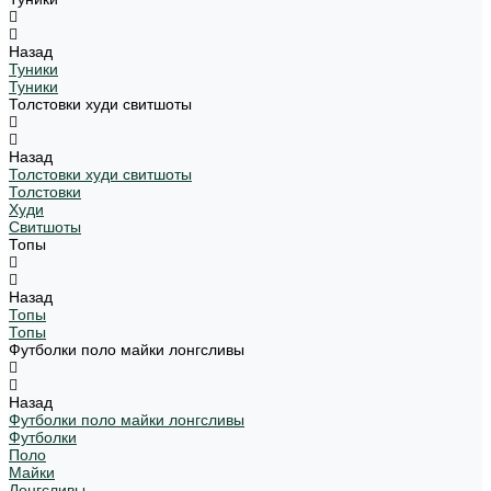
Назад
Туники
Туники
Толстовки худи свитшоты
Назад
Толстовки худи свитшоты
Толстовки
Худи
Свитшоты
Топы
Назад
Топы
Топы
Футболки поло майки лонгсливы
Назад
Футболки поло майки лонгсливы
Футболки
Поло
Майки
Лонгсливы