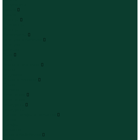
Полусапоги
Туфли
Туфли
Сланцы
Шлепанцы
Сланцы
Аксессуары
Галстуки и бабочки
Галстуки
Бабочки
Очки
Очки
Ремни и подтяжки
Ремни
Подтяжки
Сумки и рюкзаки
Сумки
Рюкзаки
Украшения
Украшения
Чемоданы
Чемоданы
Шапки шарфы и перчатки
Шапки
Шарфы
Перчатки
Кепки и бейсболки
Кепки