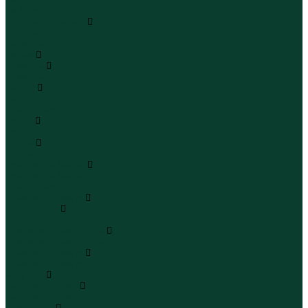
Бейсболки
Шляпы и панамы
Шляпы
Панамы
Белье
Пижамы
Пижамы
Майки
Майки
Бюстгальтеры
Носки
Носки
Трусы
Трусы
Комплекты белья
Комплекты белья
Бюстгальтеры
Пляжная одежда
Купальники
Купальники
Плавательные шорты
Плавательные шорты
Пляжная одежда
Пляжная одежда
Игрушки
Мягкие игрушки
Мягкие игрушки
Транспорт