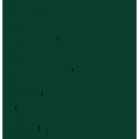
Костюмы
Жакеты
Платья и сарафаны
Платья
Сарафаны
Туники
Туники
Толстовки худи свитшоты
Толстовки
Худи
Свитшоты
Топы
Топы
Футболки поло майки лонгсливы
Футболки
Поло
Майки
Лонгсливы
Шорты и бермуды
Шорты
Бермуды
Юбки
Юбки мини
Юбки миди
Юбки макси
Верхняя одежда
Жилеты утепленные
Жилеты утепленные